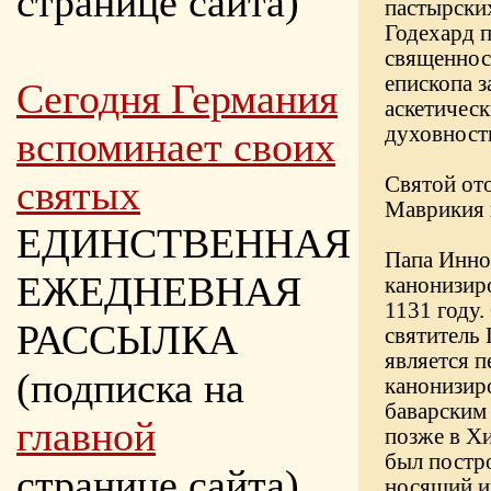
странице сайта)
пастырски
Годехард п
священнос
епископа з
Сегодня Германия
аскетичес
духовност
вспоминает своих
святых
Святой ото
Маврикия 
ЕДИНСТВЕННАЯ
Папа Инно
ЕЖЕДНЕВНАЯ
канонизиро
1131 году.
РАССЫЛКА
святитель 
является 
(подписка на
канонизир
баварским
главной
позже в Х
был постр
странице сайта)
носящий и