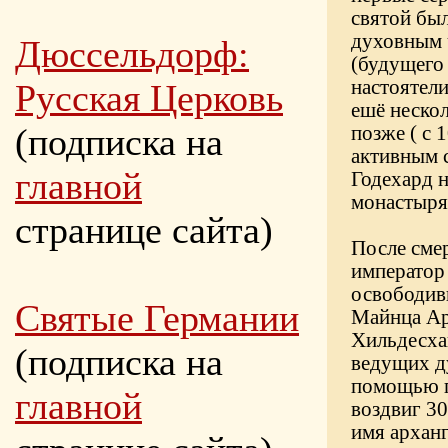
святой бы
духовным ч
Дюссельдорф:
(будущего 
настоятели
Русская Церковь
ешё нескол
(подписка на
позже ( с 
активным 
главной
Годехард н
монастыря
странице сайта)
После сме
император
освободив
Святые Германии
Майнца Ар
Хильдесха
(подписка на
ведущих д
помощью п
главной
воздвиг 30
имя архан