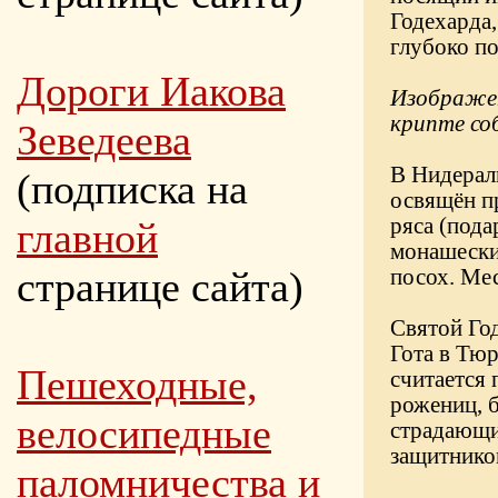
Годехарда,
глубоко п
Дороги Иакова
Изображен
крипте соб
Зеведеева
В Нидераль
(подписка на
освящён пр
ряса (пода
главной
монашески
странице сайта)
посох. Мес
Святой Го
Гота в Тюр
Пешеходные,
считается
рожениц, 
велосипедные
страдающи
защитником
паломничества и