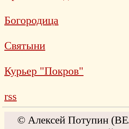
Богородица
Святыни
Курьер "Покров"
rss
© Алексей Потупин (