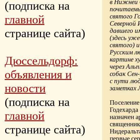
в Нижней 
(подписка на
почитаемы
главной
святого Г
Северной 
странице сайта)
давшего и
(здесь уже
святого) и
Русским л
Дюссельдорф:
картине х
через Аль
объявления и
собак Сен-
с пути люд
новости
заметках Л
(подписка на
Поселение 
Годехарда 
главной
назначен 
священник
странице сайта)
Нидеральт
первые сер