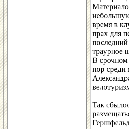
Материалов
небольшую
время в кл
прах для п
последний 
траурное 
В срочном 
пор среди 
Александр
велотуризм
Так сбылос
размещать
Гершфельда