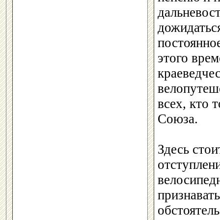
дальневост
дожидаться
постоянное
этого врем
краеведче
велопутеш
всех, кто 
Союза.
Здесь стои
отступлени
велосипедн
признавать
обстоятель