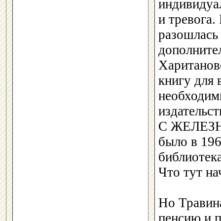
индивидуа
и тревога.
разошлась 
дополнител
Харитановс
книгу для 
необходим
издательс
С ЖЕЛЕЗН
было в 196
библиотека
Что тут на
Но Травина
пенсию и п