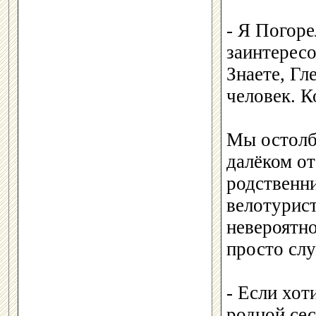
- Я Погор
заинтересо
Знаете, Гл
человек. К
Мы остолбе
далёком от
родственни
велотурис
невероятно
просто слу
- Если хот
родной сес