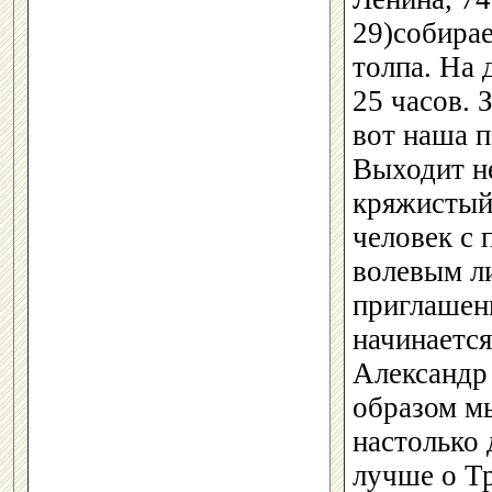
29)собира
толпа. На 
25 часов. 
вот наша п
Выходит н
кряжистый
человек с
волевым л
приглашени
начинается
Александр
образом мы
настолько 
лучше о Тр