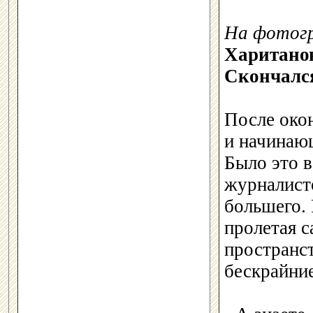
На фотог
Хаританов
Скончался
После око
и начинающ
Было это в
журналист
большего.
пролетая 
пространст
бескрайни