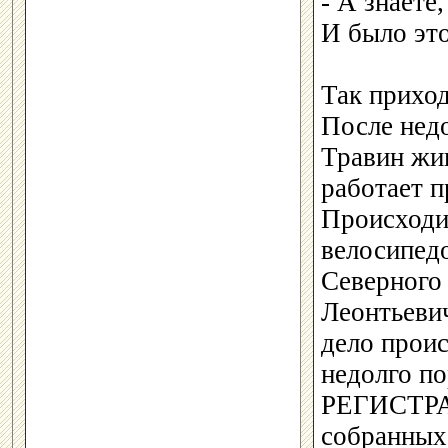
- А знаете
И было это
Так приход
После недо
Травин жи
работает 
Происходит
велосипед
Северного 
Леонтьевич
дело проис
недолго п
РЕГИСТРАТ
собранных