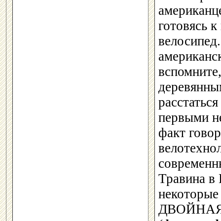
американце
готовясь к
велосипед.
американск
вспомните
деревянны
расстаться
первыми н
факт говор
велотехно
современн
Травина в 
некоторы
ДВОЙНАЯ 