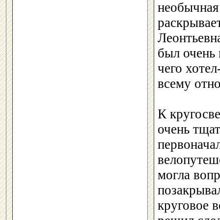
необычная
раскрывает
Леонтьевна
был очень
чего хотел
всему отно
К кругосв
очень тщат
первоначал
велопутеше
могла вопр
позакрывал
круговое 