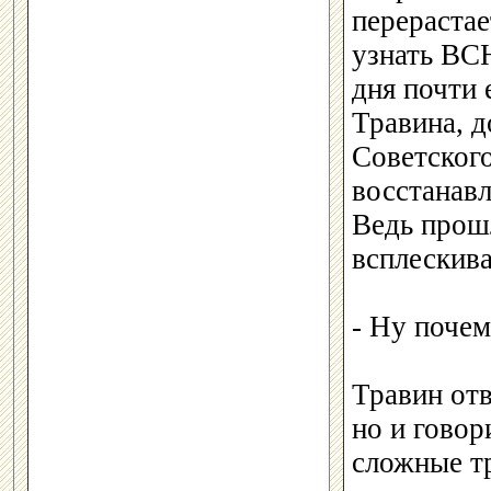
перерастае
узнать ВС
дня почти
Травина, д
Советского
восстанав
Ведь прошл
всплескива
- Ну почем
Травин отв
но и говор
сложные т