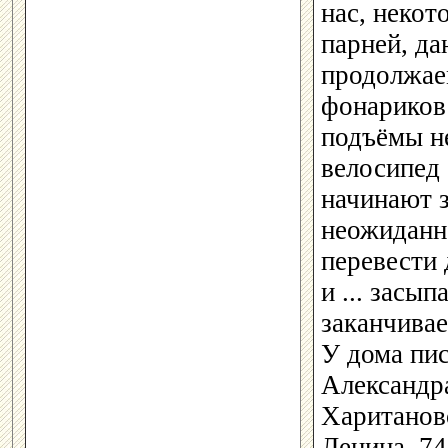
нас, некот
парней, да
продолжаем
фонариков 
подъёмы н
велосипед 
начинают з
неожиданно
перевести
и ... засы
заканчива
У дома пис
Александр
Харитановс
Ленина, 74,