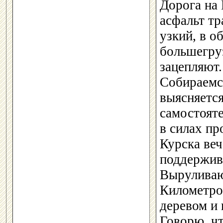
Дорога на
асфальт т
узкий, в 
большегруз
зацепляют.
Собираемс
выясняется
самостояте
в силах п
Курска веч
поддержива
Выруливаю
Километров
деревом и 
Говорю, чт