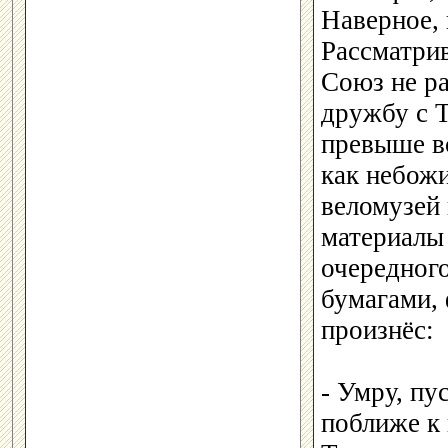
Наверное,
Рассматрив
Союз не ра
дружбу с 
превыше вс
как небожи
веломузей 
материалы 
очередного
бумагами, 
произнёс:
- Умру, пу
поближе к