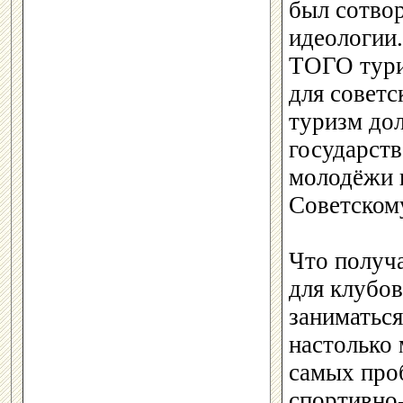
был сотво
идеологии.
ТОГО тури
для советс
туризм до
государст
молодёжи 
Советском
Что получ
для клубов
заниматьс
настолько 
самых про
спортивно-