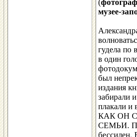
(
фотограф
музее-зап
Александр
волноватьс
гудела по 
в один гол
фотодокум
был непре
издания кн
забирали и
плакали и 
КАК ОН 
СЕМЬИ. Пр
бессилен. 