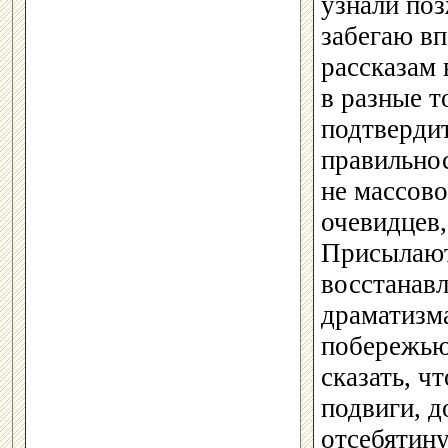
узнали поз
забегаю вп
рассказам 
в разные т
подтвердит
правильнос
не массово
очевидцев
Присылают
восстанав
драматизма
побережью
сказать, ч
подвиги, д
отсебятину