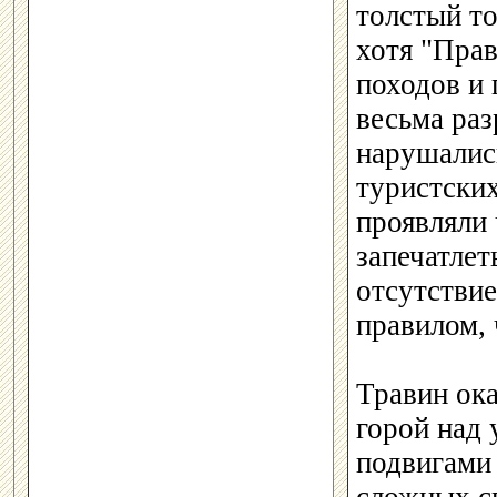
толстый то
хотя "Прав
походов и
весьма ра
нарушались
туристски
проявляли 
запечатле
отсутствие
правилом,
Травин ока
горой над
подвигами