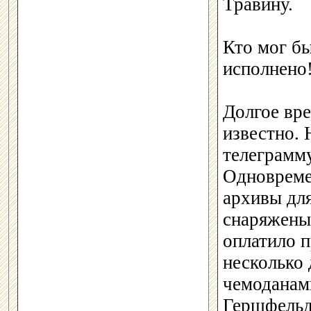
Травину.
Кто мог бы
исполнено
Долгое вре
известно.
телеграмму
Одновремен
архивы для
снаряжены
оплатило п
несколько 
чемоданам
Гершфельд