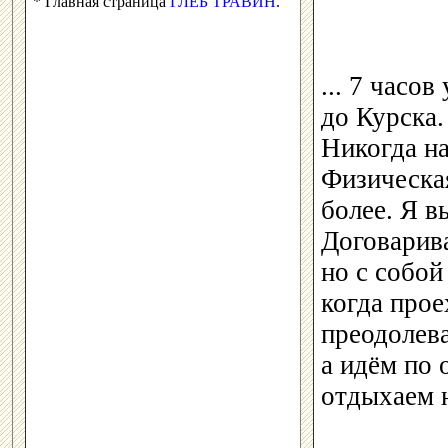
* Главная страница
ГЛЕБ ТРАВИН
.
... 7 часо
до Курска.
Никогда на
Физическая
более. Я 
Договарива
но с собой
когда прое
преодолева
а идём по 
отдыхаем н