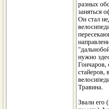
разных обс
заняться 
Он стал н
велосипед
пересекаю
направлени
"дальнобо
нужно здес
Гончаров, 
стайеров, 
велосипед
Травина.
Звали его 