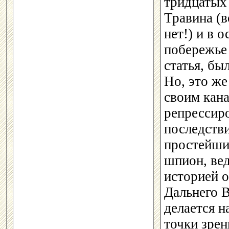
тридцатых 
Травина (в
нет!) и в 
побережье
статья, бы
Но, это ж
своим кана
репрессиро
последстви
простейший
шпион, вед
историей 
Дальнего В
делается н
точки зрен