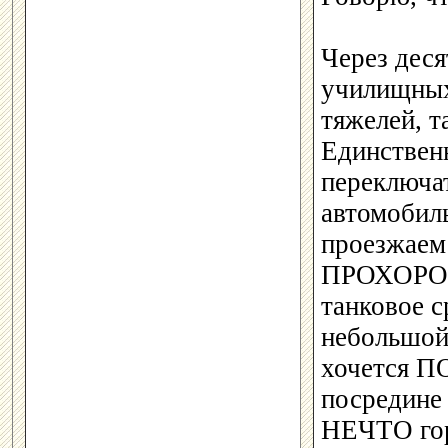
Через деся
училищных
тяжелей, 
Единственн
переключат
автомобиль
проезжае
ПРОХОРОВК
танковое с
небольшой
хочется П
посредине
НЕЧТО гор