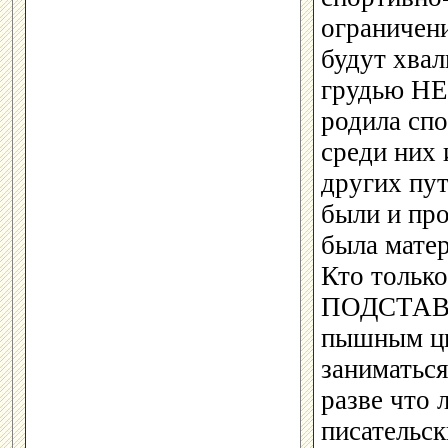
ограничени
будут хвал
грудью НЕ
родила сп
среди них 
других пу
были и пр
была матер
Кто тольк
ПОДСТАВЛЯ
пышным цв
заниматьс
разве что
писательск