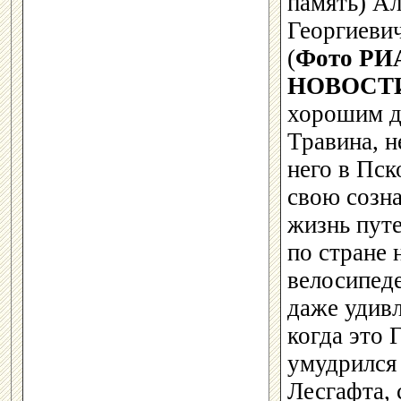
память) А
Георгиеви
(
Фото РИ
НОВОСТ
хорошим д
Травина, н
него в Пск
свою созн
жизнь пут
по стране 
велосипеде
даже удивл
когда это
умудрился
Лесгафта, 