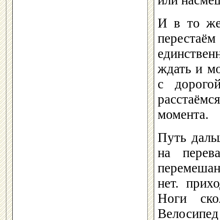
И в то же
перестаё
единствен
ждать и м
с дорого
расстаём
момента.
Путь даль
на перев
перемешан
нет. прих
Ноги ско
Велосипед