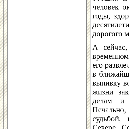
человек о
годы, здо
десятилет
дорогого м
А сейчас
временном
его развле
в ближайш
выпивку вс
жизни зак
делам и 
Печально, 
судьбой,
Севере. С