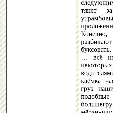
следующим
тянет з
утрамбовы
проложен
Конечно,
разбивают
буксовать,
… всё на
некоторых
водителям
каёмка на
груз наш
подобны
большегр
мёрзнущим