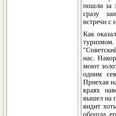
пошли за 
сразу за
встречи с 
Как оказа
туризмом.
"Советски
нас. Нако
моют золо
одним сев
Приехав на
краях нав
вышел на п
видит хот
обошла ег