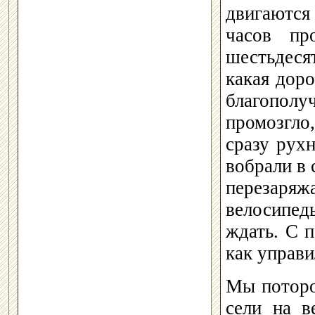
двигаются
часов пр
шестьдеся
какая доро
благопол
промозгло
сразу рух
вобрали в 
перезаря
велосипед
ждать. С п
как управи
Мы поторо
сели на в