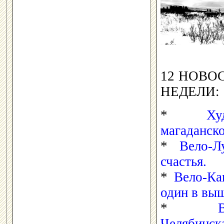
12 НОВО
НЕДЕЛИ:
*
Х
магаданск
*
Вело-
счастья.
*
Вело-Ка
один в выш
*
Челябинск