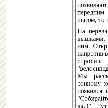
позволяю
передним 
шагом, то 
На перева
вышками. 
ним. Откр
напротив в
спроси
"велосипед
Мы рассм
сонному х
появился 
"Собирайт
вас!". Ту