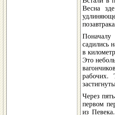
Встали в п
Весна зде
удлиняющ
позавтрака
Поначалу
садились н
в километр
Это небол
вагончико
рабочих.
застигнуты
Через пят
первом пе
из Певека