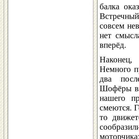
балка ока
Встречный
совсем не
нет смысл
вперёд.
Наконец,
Немного п
два посл
Шофёры вы
нашего п
смеются. Г
то движет
сообрази
моторчика