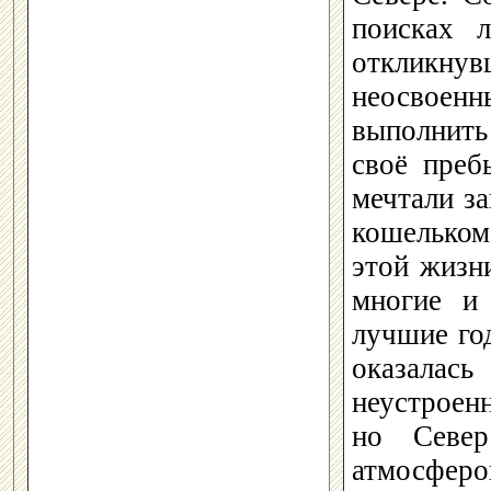
поисках 
откликнув
неосвоенны
выполнить 
своё преб
мечтали за
кошельком 
этой жизни
многие и
лучшие го
оказалас
неустроен
но Севе
атмосферо