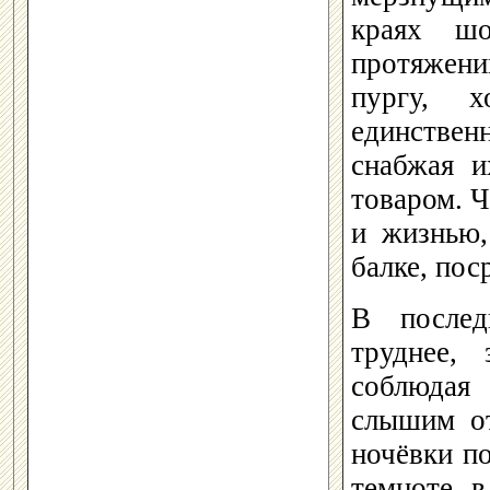
краях шо
протяжени
пургу, 
единствен
снабжая и
товаром. Ч
и жизнью,
балке, пос
В послед
труднее,
соблюдая
слышим от
ночёвки по
темноте, в