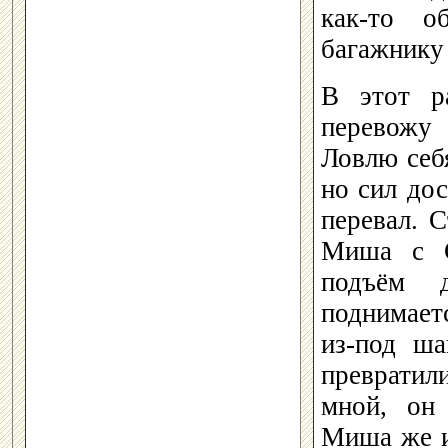
как-то о
багажнику
В этот р
перевожу 
Ловлю себя
но сил дос
перевал. С
Миша с С
подъём 
поднимает
из-под ша
превратил
мной, он 
Миша же и