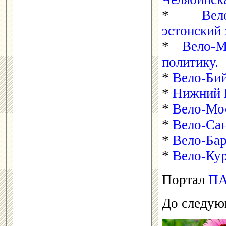
*
Ве
эстонский 
*
Вело-
политику.
*
Вело-Бий
*
Нижний В
*
Вело-Мос
*
Вело-Сан
*
Вело-Бар
*
Вело-Кур
Портал
П
До следую