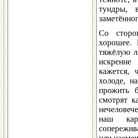
тундры, 
заметённог
Со сторо
хорошее. 
тяжёлую л
искренне
кажется, 
холоде, н
прожить 
смотрят к
нечеловеч
наш кар
сопережив
или насме