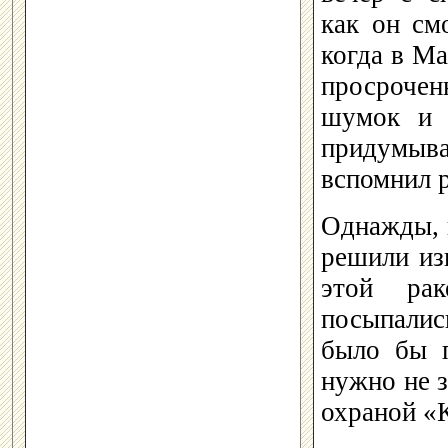
как он см
когда в М
просроче
шумок и 
придумыва
вспомнил р
Однажды, п
решили из
этой рак
посыпалис
было бы 
нужно не з
охраной «