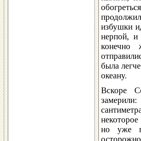
обогреть
продолжил
избушки и
нерпой, и
конечно 
отправилис
была легче
океану.
Вскоре С
замерили
сантиметр
некоторое
но уже п
осторожно