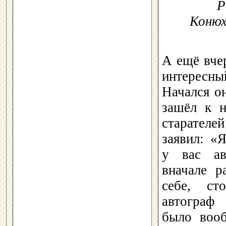
Р
Конюх
А ещё вче
интересны
Начался он
зашёл к 
старателе
заявил: «
у вас ав
вначале р
себе, ст
автограф
было вооб