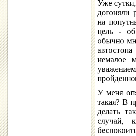
Уже сутки,
догоняли 
на попутн
цель - о
обычно мн
автостопа
немалое 
уважени
пройденно
У меня оп
такая? В 
делать та
случай, 
беспокоит