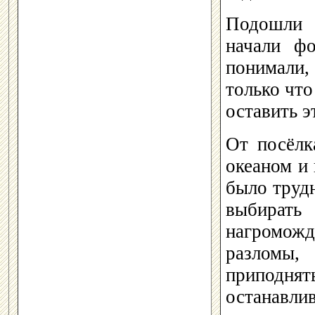
Подошли 
начали ф
понимали,
только чт
оставить э
От посёлк
океаном и
было трудн
выбират
нагромож
разломы
припод
останавл