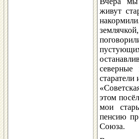
Вчера мы
живут ста
накорми
землячк
поговорил
пустующих
останавли
северные
старатели 
«Советска
этом посёл
мои стар
пенсию пр
Союза.