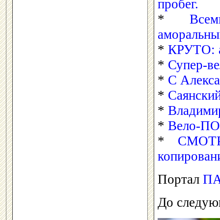
пробег.
*
Все
аморальный
*
КРУТО: а
*
Супер-ве
*
С Алекса
*
Саянский
*
Владимир
*
Вело-П
*
СМОТ
копировани
Портал
П
До следую