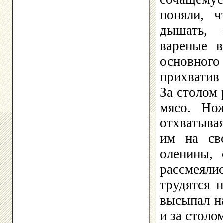
поняли, ч
дышать, 
вареные 
основног
прихватив 
За столом 
мясо. Но
отхватыва
им на св
оленины, 
рассмеяли
трудятся 
высыпал н
и за столо