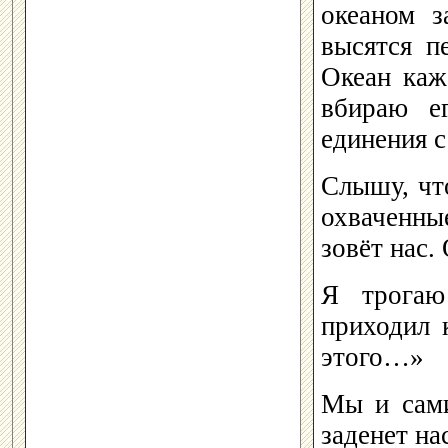
океаном з
высятся п
Океан каж
вбираю е
единения с
Слышу, чт
охваченны
зовёт нас.
Я трогаю
приходил 
этого…»
Мы и сами
заденет на