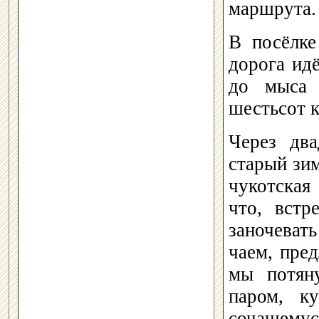
маршрута.
В посёлке
дорога идё
до мыса 
шестьсот 
Через дв
старый зи
чукотская
что, встр
заночеват
чаем, пре
мы потян
паром, ку
сочащему