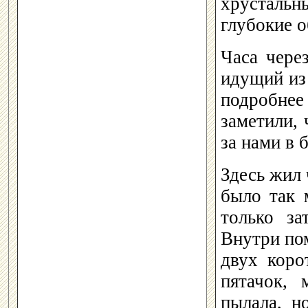
хрусталь
глубокие 
Часа чере
идущий из 
подробне
заметили, 
за нами в 
Здесь жил 
было так 
только за
Внутри пом
двух коро
пятачок, 
пылала, н