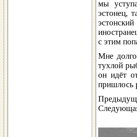
мы уступ
эстонец, т
эстонский
иностранец
с этим по
Мне долго
тухлой ры
он идёт о
пришлось р
Предыдуща
Следующая