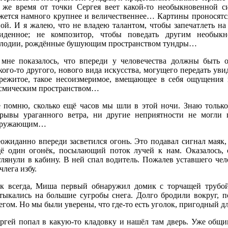
 же время от точки Сергея веет какой-то необыкновенной с
жется намного крупнее и величественнее… Картины проносятс
ой. И я жалею, что не владею талантом, чтобы запечатлеть на
иденное; не композитор, чтобы поведать другим необыкн
лодии, рождённые бушующим пространством тундры…
мне показалось, что впереди у человечества должны быть 
кого-то другого, нового вида искусства, могущего передать уви
режитое, такое несоизмеримое, вмещающее в себя ощущения 
смическим пространством…
 помню, сколько ещё часов мы шли в этой ночи. Знаю только
рывы ураганного ветра, ни другие неприятности не могли 
кружающим…
ожиданно впереди засветился огонь. Это подавал сигнал маяк
ё один огонёк, посылающий поток лучей к нам. Оказалось, 
глянули в кабину. В ней спал водитель. Пожалев уставшего чел
члега избу.
к всегда, Миша первый обнаружил домик с торчащей трубой
тыкались на большие сугробы снега. Долго бродили вокруг, 
егом. Но мы были уверены, что где-то есть уголок, пригодный дл
ргей попал в какую-то кладовку и нашёл там дверь. Уже общи