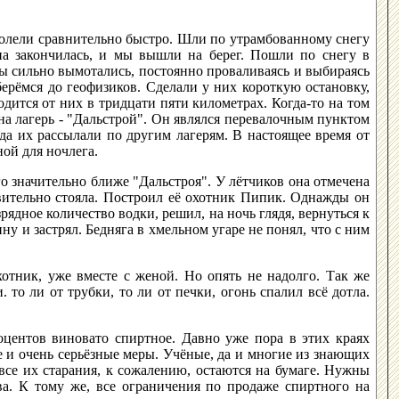
долели сравнительно быстро. Шли по утрамбованному снегу
гуна закончилась, и мы вышли на берег. Пошли по снегу в
мы сильно вымотались, постоянно проваливаясь и выбираясь
берёмся до геофизиков. Сделали у них короткую остановку,
дится от них в тридцати пяти километрах. Когда-то на том
на лагерь - "Дальстрой". Он являлся перевалочным пунктом
да их рассылали по другим лагерям. В настоящее время от
ной для ночлега.
о значительно ближе "Дальстроя". У лётчиков она отмечена
твительно стояла. Построил её охотник Пипик. Однажды он
ядное количество водки, решил, на ночь глядя, вернуться к
ну и застрял. Бедняга в хмельном угаре не понял, что с ним
охотник, уже вместе с женой. Но опять не надолго. Так же
то ли от трубки, то ли от печки, огонь спалил всё дотла.
оцентов виновато спиртное. Давно уже пора в этих краях
 и очень серьёзные меры. Учёные, да и многие из знающих
се их старания, к сожалению, остаются на бумаге. Нужны
ва. К тому же, все ограничения по продаже спиртного на