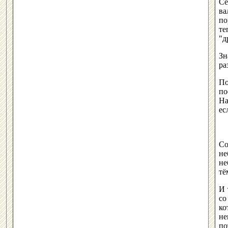
Се
ва
по
те
"д
Зн
ра
По
по
На
ес
Со
не
не
тё
И 
со
ко
не
по