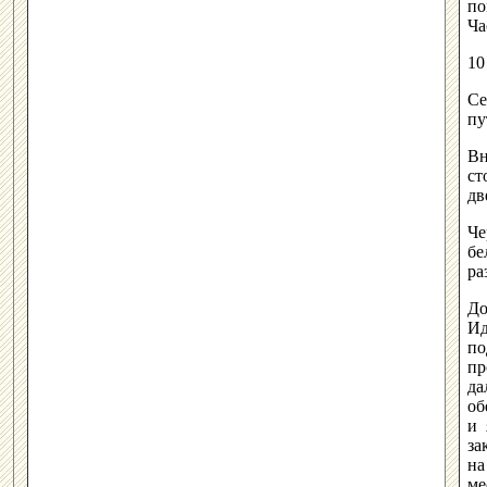
по
Ча
10
Се
пу
Вн
ст
дв
Че
бе
ра
До
Ид
по
пр
да
об
и 
за
на
ме