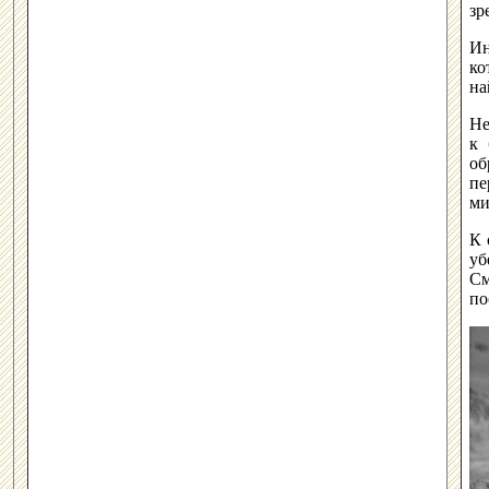
зр
Ин
ко
на
Не
к 
об
пе
ми
К 
уб
См
по