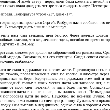
мещении. Я зажёг свечу - перед нами была комната с печкой и к
сы показывали двадцать четыре часа тридцать минут. Несмотря н
 апреля. Температура утром -23°, днём -17°.
годня первым проснулся Сергей. Разбудил нас и сообщил, что в
ть. В семь тридцать вышли на маршрут.
ачале наст был твёрдый, шли быстро. Через полчаса ходьбы
олбиках гласили, что все, лежащие здесь, погибли во время штор
е других - к 1941-му.
рез семь километров дошли до заброшенной погранзаставы. Сраз
лый медведь. Возможно, мы его спугнули. Следы совсем свежие
зломано, разбросано.
лго не стали задерживаться на этом месте. Передохнули нескол
ти тяжело, проваливаемся в снег по колено. Километра через
дниматься на берег. Вернувшись, он предложил всем пойти по
ошлогодней травы: в таких местах наста как такового нет, а 
льше от моря снег плотный, и идти будет легче. Согласившис
ещанного наста так и не нашли, вымотались вконец. Не выдержа
я попробовал идти по нему. Неудобно, но всё-таки лучше. М
кончился, и мы вышли на снежную равнину. Думали, что продо
 лодку. Она вмёрзла в лёд днищем, однако была в хорошем сос
сто вокруг. Вдруг кто-нибудь, следуя по нашим следам, наткнётся