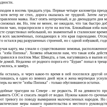
удности.
ходим в восемь тридцать утра. Первые четыре километра прео
 хотя ветер не стих, дорога оказалась не трудной. Затем ла
правлении маяка. Наст опять непрочный, и до двенадцати дня 
 снежных ям. Но, тем не менее, не ожидали, что так быстро до
пили чаю, пораспросили о пути на восток. Ближайшая изба нахо
сте существовал небольшой, но знаменитый в сталинские време
я всех заключённых, попадающих в эти края пароходами. Отсю
го остался ряд разрушенных строений, но с одной избушкой, год
учая карту, мы узнали о существовании зимовья, расположенног
к "изба Пипика". Хозяева объяснили нам, что такая изба дейс
правился в посёлок Мыс Шмидта, а там, нагулявшись и выпив изр
бе домой. Недалеко от родного порога его "Буран" попал в трещи
училось, и замёрз.
ба осталась, и через какое-то время в ней поселился другой 
пившись, в один из зимних дней муж и жена мертвецки уснули. 
перь на месте "избы Пипика" - только обуглившиеся остатки.
добные трагедии на Севере - не редкость. И на девяносто пр
ъявить СОС и спасать людей от водки. Нужны какие-то срочные
ют тревогу по поводу вымирания малочисленных народов. Но в
актические меры нашего правительства и местного руководст