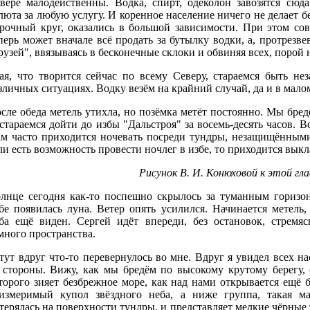
вере малодейственны. Водка, спирт, одеколон завозятся сю
люта за любую услугу. И коренное население ничего не делает 
рочный круг, оказались в большой зависимости. При этом с
перь может вначале всё продать за бутылку водки, а, протрезве
рузей", ввязываясь в бесконечные склоки и обвиняя всех, порой 
ая, что творится сейчас по всему Северу, стараемся быть н
зличных ситуациях. Водку везём на крайний случай, да и в мал
сле обеда метель утихла, но позёмка метёт постоянно. Мы бред
стараемся дойти до избы "Дальстроя" за восемь-десять часов. 
м часто приходится ночевать посреди тундры, незащищёнными 
ли есть возможность провести ночлег в избе, то приходится выкл
Рисунок В. И. Конюховой к этой гла
лнце сегодня как-то поспешно скрылось за туманным горизо
бе появилась луна. Ветер опять усилился. Начинается метель,
ба ещё виден. Сергей идёт впереди, без остановок, стремяс
много пространства.
тут вдруг что-то перевернулось во мне. Вдруг я увидел всех на
 стороны. Вижу, как мы бредём по высокому крутому берегу, 
торого зияет безбрежное море, как над нами открывается ещё 
измеримый купол звёздного неба, а ниже группа, такая ма
терялась на поверхности тундры, и представляет мелкие чёрные 