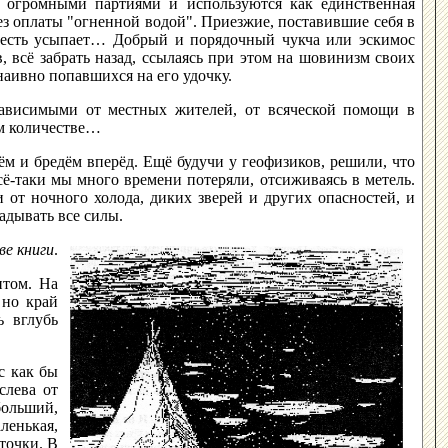
да огромными партиями и используются как единственная
без оплаты "огненной водой". Приезжие, поставившие себя в
овесть усыпает… Добрый и порядочный чукча или эскимос
в, всё забрать назад, ссылаясь при этом на шовинизм своих
наивно попавшихся на его удочку.
езависимыми от местных жителей, от всяческой помощи в
ом количестве…
ём и бредём вперёд. Ещё будучи у геофизиков, решили, что
Всё-таки мы много времени потеряли, отсиживаясь в метель.
от ночного холода, диких зверей и других опасностей, и
адывать все силы.
ве книги
.
нтом. На
 но край
ь вглубь
с как бы
слева от
больший,
ленькая,
точки. В