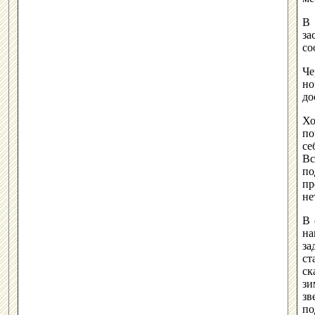
В 
за
со
Че
но
до
Хо
по
се
Вс
по
пр
не
В 
на
за
ст
ск
зи
зв
по