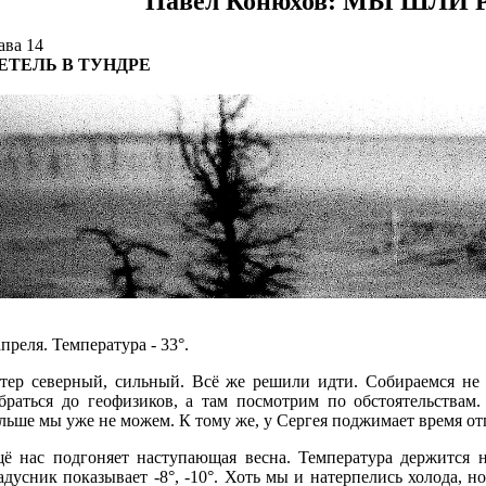
Павел Конюхов: МЫ ШЛИ
ава 14
ЕТЕЛЬ В ТУНДРЕ
апреля. Температура - 33°.
тер северный, сильный. Всё же решили идти. Собираемся не 
браться до геофизиков, а там посмотрим по обстоятельствам
льше мы уже не можем. К тому же, у Сергея поджимает время отп
ё нас подгоняет наступающая весна. Температура держится н
адусник показывает -8°, -10°. Хоть мы и натерпелись холода, 