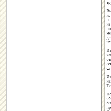
тр
Вы
и,
на
из
по
ме
дл
не
Из
ка
от
се
сл
Из
на
Те
По
об
бь
пр