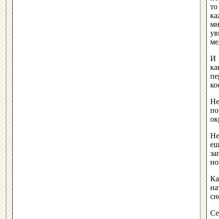
то
ка
мн
ув
ме
И 
ка
пе
ко
Не
по
о
Не
ещ
за
но
Ка
на
сн
Се