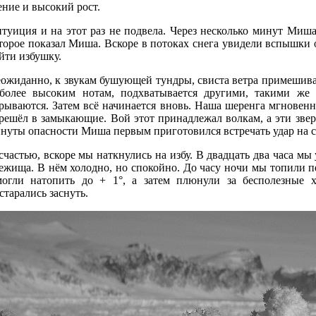
ение и высокий рост.
туиция и на этот раз не подвела. Через несколько минут Миш
торое показал Миша. Вскоре в потоках снега увидели вспышки 
йти избушку.
ожиданно, к звукам бушующей тундры, свиста ветра примешива
более высоким нотам, подхватывается другими, такими же
рываются. Затем всё начинается вновь. Наша шеренга мгновенн
решёл в замыкающие. Вой этот принадлежал волкам, а эти звер
нуты опасности Миша первым приготовился встречать удар на с
счастью, вскоре мы наткнулись на избу. В двадцать два часа м
ежища. В нём холодно, но спокойно. До часу ночи мы топили пе
огли натопить до + 1°, а затем плюнули за бесполезные х
старались заснуть.