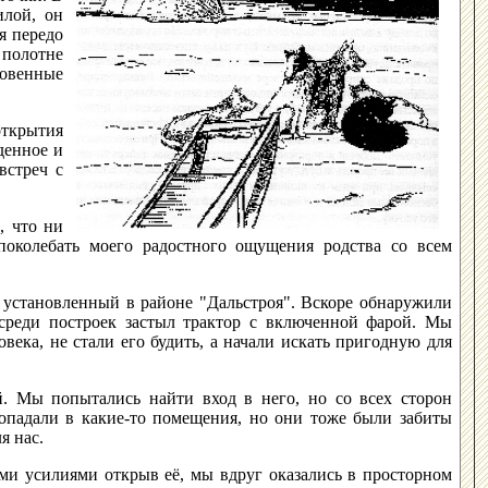
илой, он
я передо
 полотне
овенные
открытия
денное и
встреч с
, что ни
поколебать моего радостного ощущения родства со всем
, установленный в районе "Дальстроя". Вскоре обнаружили
среди построек застыл трактор с включенной фарой. Мы
овека, не стали его будить, а начали искать пригодную для
. Мы попытались найти вход в него, но со всех сторон
попадали в какие-то помещения, но они тоже были забиты
я нас.
ми усилиями открыв её, мы вдруг оказались в просторном