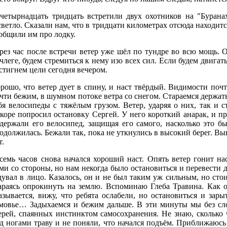
четырнадцать тридцать встретили двух охотников на "Бурана
светло. Сказали нам, что в тридцати километрах отсюда находится
общили им про лодку.
рез час после встречи ветер уже шёл по тундре во всю мощь. 
члеге, будем стремиться к нему изо всех сил. Если будем двигать
стигнем цели сегодня вечером.
рошо, что ветер дует в спину, и наст твёрдый. Видимости поч
чти бежим, в шумном потоке ветра со снегом. Стараемся держатьс
бя велосипеды с тяжёлым грузом. Ветер, ударяя о них, так и с
коре попросил остановку Сергей. У него короткий анарак, и п
держали его велосипед, защищая его самого, насколько это б
одолжилась. Бежали так, пока не уткнулись в высокий берег. Вы
т.
семь часов снова начался хороший наст. Опять ветер гонит н
ми со стороны, но нам некогда было остановиться и перевести 
дувал в лицо. Казалось, он и не был таким уж сильным, но сто
араясь опрокинуть на землю. Вспоминаю Глеба Травина. Как 
азывается, вижу, что ребята ослабели, но остановиться и зар
мовье… Задыхаемся и бежим дальше. В эти минуты мы без сло
ерей, спаянных инстинктом самосохранения. Не знаю, сколько 
д ногами траву и не поняли, что начался подъём. Приближаюсь