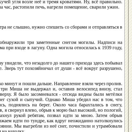
учей угля возле неё и тремя кроватями. Ну, всё правильно.
а час, растопили печь, нагрели помещение, сварили ужин.
етра не слышно, нужно спешить со сборами и отправляться в
 обнаружили три заметенные снегом могилы. Надписи на
ма при входе в лагуну. Одна могила относилась к 1939 году,
у увидели, что незадолго до нашего прихода здесь побывал
. Зверь тут похозяйничал от души - всё вокруг разрушено,
ько минут и пошли дальше. Направление взяли через пролив.
 три Миша не выдержал и, оставив велосипед внизу, стал
верху. Я было засомневался - отсюда видны были метёлки
снег сухой и сыпучий. Однако Миша убедил нас в том, что
ь, поднялись на берег. Около часа барахтались в снегу,
в, я свернул влево, обрыв к морю был высокий, но пологий,
ахнул рукой ребятам, позвал идти за мною. Затем обрыв
лжаем идти по тундре, как вдруг неожиданно натолкнулись
тоянии. Мы выгребли из неё снег, почистили и утрамбовали
 на находку.