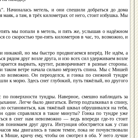
х". Начиналась метель, и они спешили добраться до дома
 маяк, а там, в трёх километрах от него, стоит избушка. Мы
Опять мы попали в метель, и пять же, услышав о надёжном
ся со скоростью три-пять километров в час, то, возможно, и
ти никакой, но мы быстро продвигаемся вперёд. Не идём, а
я рядом друг возле друга, и изо всех сил удерживаем возле
тарается вырвать, крутит, разворачивает в разные стороны.
ри таком ветре начала сильно мёрзнуть спина. Мы с Мишей
ыло возможно. Он переоделся, и гонка по снежной тундре
шли к морю. Здесь снег глубокий, путь тяжёлый, но другого
ас по поверхности тундры. Наверное, смешно наблюдать за
дыхание. Легче было двигаться. Ветер подталкивал в спину,
ило остановиться, как тяжёлый шквал обрушивался на тебя,
он один справлялся в такие минуты? Гонка по тундре уже
ыться в снег нам невозможно — ведь впереди где-то стоит
в понимаем друг друга. Интуиция обостряется как у стаи
часов мы двигались в таком темпе, пока не почувствовали
 к Мише, кричу ему, чтобы он смотрел в оба. У него лучше