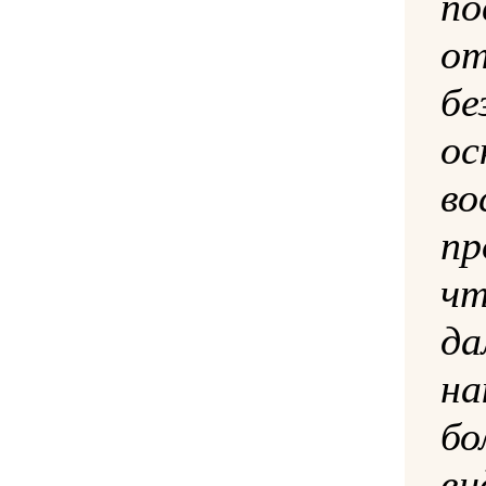
по
о
бе
ос
во
п
ч
да
на
б
в