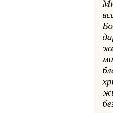
М
в
Бо
д
же
ми
б
хр
бе