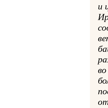
и 
Ир
со
ве
б
ра
в
бо
по
от