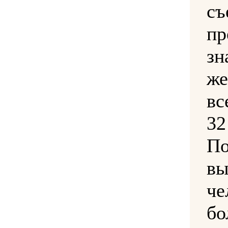
съ
пр
з
же
вс
3
П
вы
ч
бо