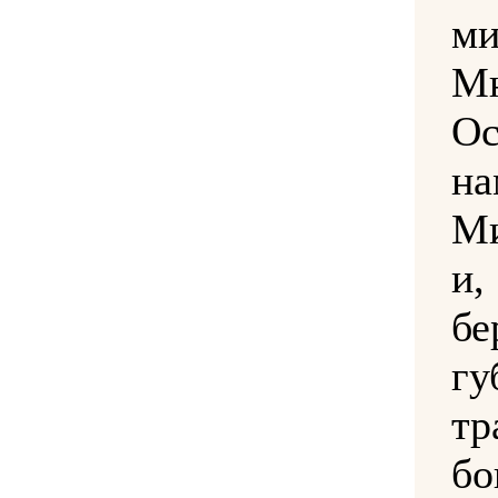
ми
М
О
на
Ми
и
бе
гу
тр
бо