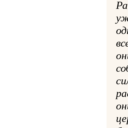
Ра
у
од
вс
он
со
с
р
он
ц