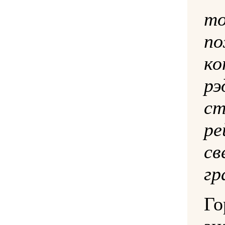
то
п
к
р
ст
ре
св
гр
Г