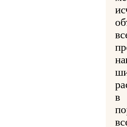
ис
об
вс
пр
на
ши
ра
в
п
вс