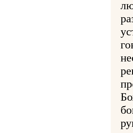
лю
ра
у
г
не
ре
пр
Бо
бо
р