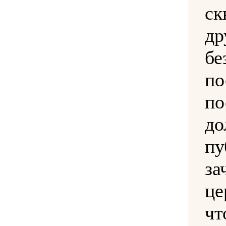
с
др
бе
п
по
д
пу
з
це
ч