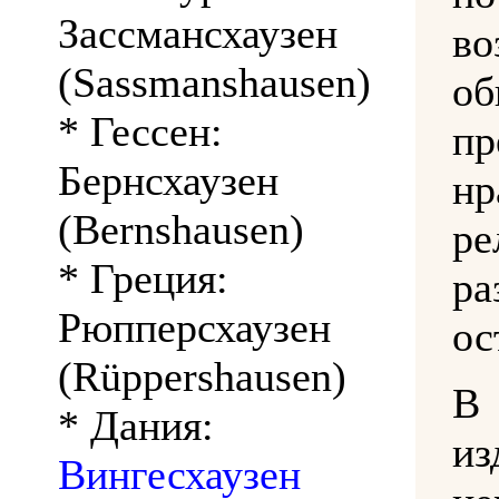
Зассмансхаузен
во
(Sassmanshausen)
об
* Гессен:
пр
Бернсхаузен
н
(Bernshausen)
ре
* Греция:
ра
Рюпперсхаузен
ос
(Rüppershausen)
В
* Дания:
и
Вингесхаузен