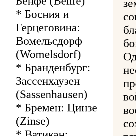
Бенфе (Benfe)
з
* Босния и
со
Герцеговина:
бл
Вомельсдорф
бо
(Womelsdorf)
О
* Бранденбург:
н
Зассенхаузен
пр
(Sassenhausen)
в
* Бремен: Цинзе
в
(Zinse)
со
* Ватикан: