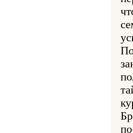
чт
се
ус
П
з
п
та
ку
Бр
п