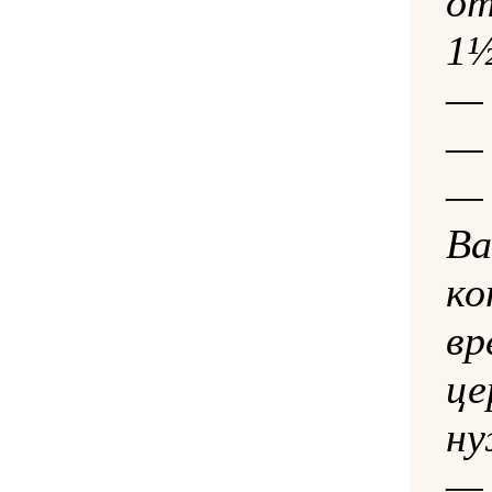
о
1½
— 
— 
Ва
ко
в
ц
ну
—