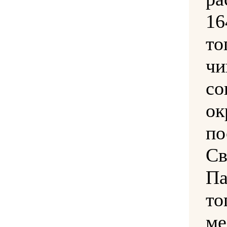
16
то
чи
с
о
п
С
Па
то
ме