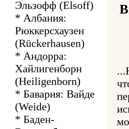
Эльзофф (Elsoff)
В
* Албания:
Рюккерсхаузен
(Rückerhausen)
* Андорра:
Хайлигенборн
..
(Heiligenborn)
ч
* Бавария: Вайде
пе
(Weide)
ис
* Баден-
м