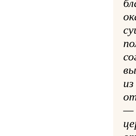
бл
о
су
по
с
вы
из
о
— 
це