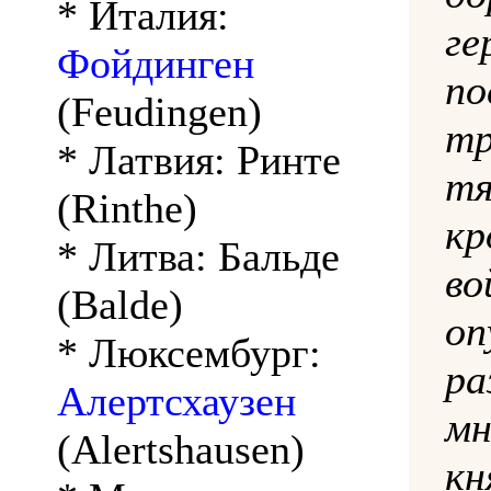
* Италия:
г
Фойдинген
п
(Feudingen)
т
* Латвия: Ринте
т
(Rinthe)
кр
* Литва: Бальде
во
(Balde)
о
* Люксембург:
ра
Алертсхаузен
м
(Alertshausen)
кн