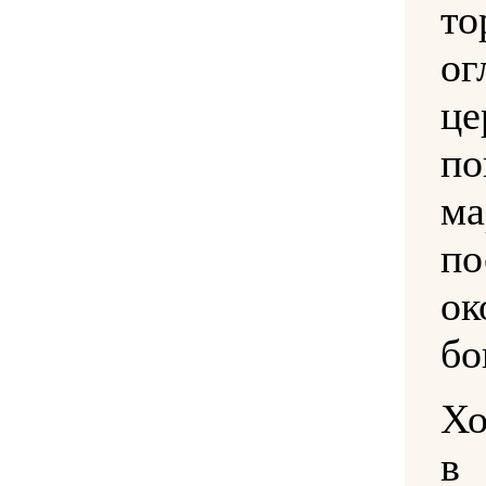
то
о
ц
по
м
по
ок
бо
Хо