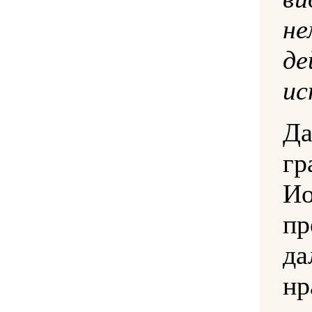
не
де
ис
Да
г
И
пр
да
нр