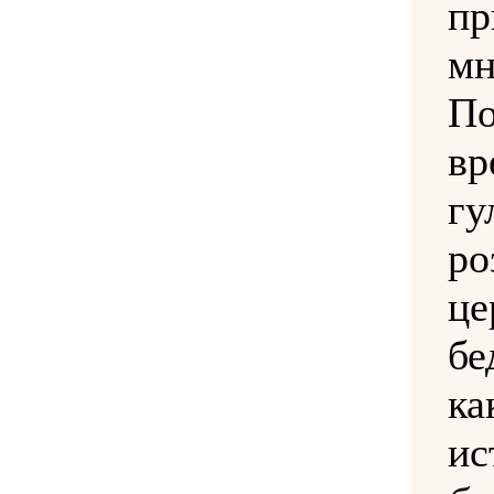
пр
м
П
в
г
р
ц
бе
к
и