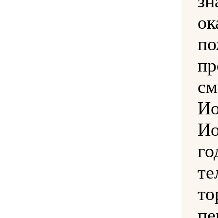
зн
о
по
пр
с
И
Ио
го
т
то
пе