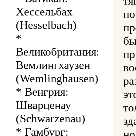
тя
Хессельбах
(Hesselbach)
пр
*
б
Великобритания:
п
Вемлингхаузен
во
(Wemlinghausen)
ра
* Венгрия:
эт
Шварценау
т
(Schwarzenau)
зд
* Гамбург:
н