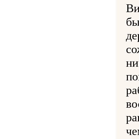
В
б
де
со
ни
п
р
во
р
ч