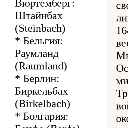
Вюртемберг:
с
Штайнбах
ли
(Steinbach)
1
* Бельгия:
ве
Раумланд
М
(Raumland)
Ос
* Берлин:
Биркельбах
Тр
(Birkelbach)
в
* Болгария:
ок