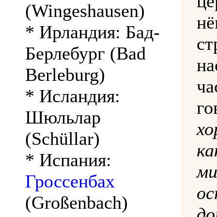
це
(Wingeshausen)
н
* Ирландия: Бад-
ст
Берлебург (Bad
н
Berleburg)
ча
* Исландия:
г
Шюльлар
хо
(Schüllar)
к
* Испания:
м
Гроссенбах
о
(Großenbach)
до