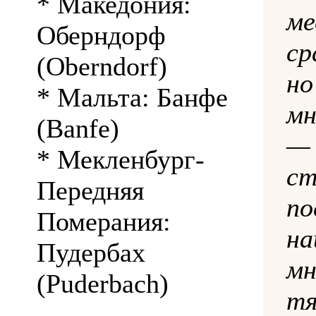
* Македония:
ме
Оберндорф
ср
(Oberndorf)
но
* Мальта: Банфе
мн
(Banfe)
—
* Мекленбург-
с
Передняя
п
Померания:
н
Пудербах
мн
(Puderbach)
т