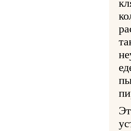
кл
ко
ра
н
е
п
пи
Э
у