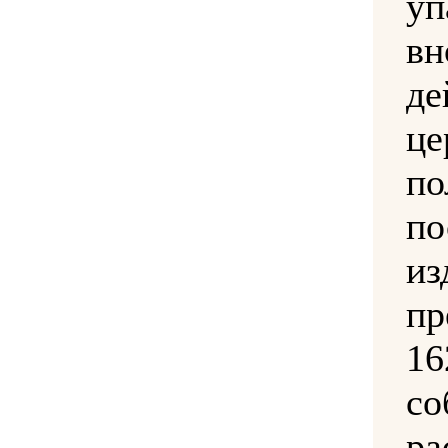
уп
в
д
ц
по
по
и
п
16
со
ра