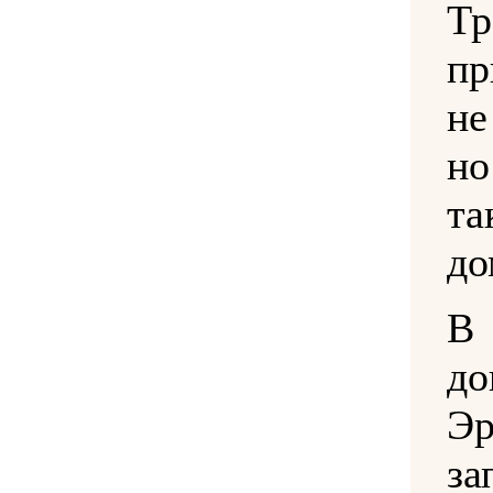
Тр
пр
не
но
т
до
В 
до
Эр
за