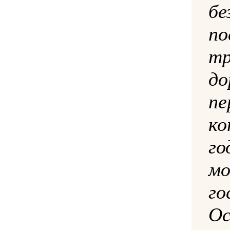
б
п
т
до
пе
к
го
мо
г
О