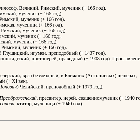
илософ, Великий, Римский, мученик (+ 166 год).
имский, мученик (+ 166 год).
Римский, мученик (+ 166 год).
имская, мученица (+ 166 год).
 Римский, мученик (+ 166 год).
имский, мученик (+ 166 год).
ский, мученик (+ 166 год).
 Римский, мученик (+ 166 год).
 Глушицкий, игумен, преподобный (+ 1437 год).
онштадтский, протоиерей, праведный (+ 1908 год). Прославлени
ечерский, врач безмездный, в Ближних (Антониевых) пещерах,
й (+ XI век).
Попович
) Челийский, преподобный (+ 1979 год).
Преображенский
, пресвитер, иерей, священномученик (+ 1940 го
сонова
, ктитор, мученица (+ 1940 год).