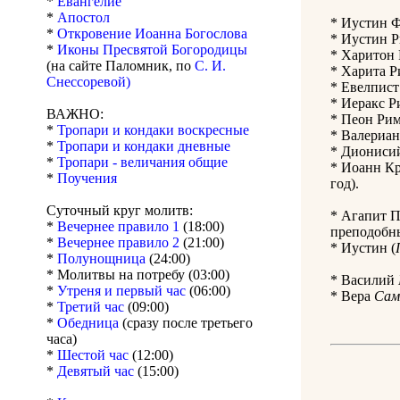
*
Евангелие
*
Апостол
* Иустин Ф
*
Откровение Иоанна Богослова
* Иустин Р
*
Иконы Пресвятой Богородицы
* Харитон 
(на сайте Паломник, по
С. И.
* Харита Р
Снессоревой)
* Евелпист
* Иеракс Р
ВАЖНО:
* Пеон Рим
*
Тропари и кондаки воскресные
* Валериан
*
Тропари и кондаки дневные
* Дионисий
*
Тропари - величания общие
* Иоанн Кр
*
Поучения
год).
Суточный круг молитв:
* Агапит П
*
Вечернее правило 1
(18:00)
преподобны
*
Вечернее правило 2
(21:00)
* Иустин (
*
Полунощница
(24:00)
* Молитвы на потребу (03:00)
* Василий
*
Утреня и первый час
(06:00)
* Вера
Сам
*
Третий час
(09:00)
*
Обедница
(сразу после третьего
часа)
*
Шестой час
(12:00)
*
Девятый час
(15:00)