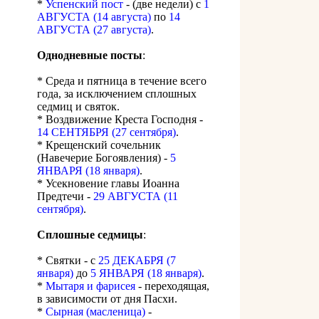
*
Успенский пост
- (две недели) с
1
АВГУСТА (14 августа)
по
14
АВГУСТА (27 августа)
.
Однодневные посты
:
* Среда и пятница в течение всего
года, за исключением сплошных
седмиц и святок.
* Воздвижение Креста Господня -
14 СЕНТЯБРЯ (27 сентября)
.
* Крещенский сочельник
(Навечерие Богоявления) -
5
ЯНВАРЯ (18 января)
.
* Усекновение главы Иоанна
Предтечи -
29 АВГУСТА (11
сентября)
.
Сплошные седмицы
:
* Святки - с
25 ДЕКАБРЯ (7
января)
до
5 ЯНВАРЯ (18 января)
.
*
Мытаря и фарисея
- переходящая,
в зависимости от дня Пасхи.
*
Сырная (масленица)
-