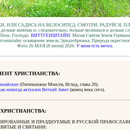
И, ИЛИ САДИСЬ НА ВЕЛОСИПЕД, СМОТРИ, РАДУЙСЯ, П
 дольше живёшь и, следовательно, больше молишься и дольше с
Твои, Господи.
ВИТТГЕНШТАЙН
: Малая Святая Земля Герман
тгенштайн: освящение земель Эрндтебрюкка. Природа окрестнос
Фото 26 МАЯ (8 июня) 2026.
У меня есть мечта.
ЕНТ ХРИСТИАНСТВА:
инайские
(Пятикнижие Моисея, Исход, глава 20).
как никогда актуален Ветхий Завет
(конец века сего).
 ХРИСТИАНСТВА:
ИРОВАННЫЕ И ПРАЗДНУЕМЫЕ В РУССКОЙ ПРАВОСЛАВ
СВЯТЫЕ И СВЯТЫНИ: