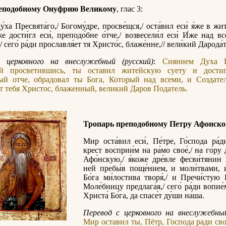
еподобному Онуфрию Великому
, глас 3:
́ха Пресвята́го,/ Богому́дре, просве́щся,/ оста́вил еси́ я́же в жит
 дости́гл еси́, преподо́бне о́тче,/ возвесели́л еси́ И́же над вс
/ сего́ ра́ди прославля́ет тя Христо́с, блаже́нне,// вели́кий Дарода́
 церковного на внеслужебный (русский)
:
Сиянием Духа П
й просветившись, ты оставил житейскую суету и дости
ый отче, обрадовал ты Бога, Который над всеми, и Создател
т тебя Христос, блаженный, великий Даров Податель.
Тропарь преподобному Петру Афонск
Мир оста́вил еси́, Пе́тре, Го́спода ра́д
крест восприи́м на ра́мо свое́,/ на го́ру 
Афо́нскую,/ я́коже дре́вле фесви́тянин 
ней пребы́в поще́нием, и моли́твами, и
Бо́га ми́лостива творя́,/ и Пречи́стую 
Моле́бницу предлага́я,/ сего́ ра́ди вопие́
Христа́ Бо́га, да спасе́т ду́ши на́ша.
Перевод с церковного на внеслужебный
Мир оставил ты, Пётр, Господа ради сво