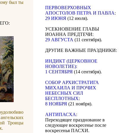
тому был ты
ПЕРВОВЕРХОВНЫХ
АПОСТОЛОВ ПЕТРА И ПАВЛА
:
29 ИЮНЯ
(12 июля).
ЕГО:
УСЕКНОВЕНИЕ ГЛАВЫ
ИОАННА ПРЕДТЕЧИ:
29 АВГУСТА
(11 сентября).
ДРУГИЕ ВАЖНЫЕ ПРАЗДНИКИ:
ИНДИКТ (ЦЕРКОВНОЕ
НОВОЛЕТИЕ)
:
1 СЕНТЯБРЯ
(14 сентября).
CОБОР АРХИСТРАТИГА
МИХАИЛА И ПРОЧИХ
НЕБЕСНЫХ СИЛ
БЕСПЛОТНЫХ
:
8 НОЯБРЯ
(21 ноября).
удолюбиво
АНТИПАСХА
:
ангельских
Переходящее празднование в
той Троицы
следующее воскресенье после
х.
воскресенья ПАСХИ.