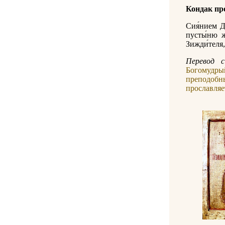
Кондак пр
Сия́нием Ду
пусты́ню же
Зижди́теля,
Перевод с
Богомудры
преподобн
прославляе