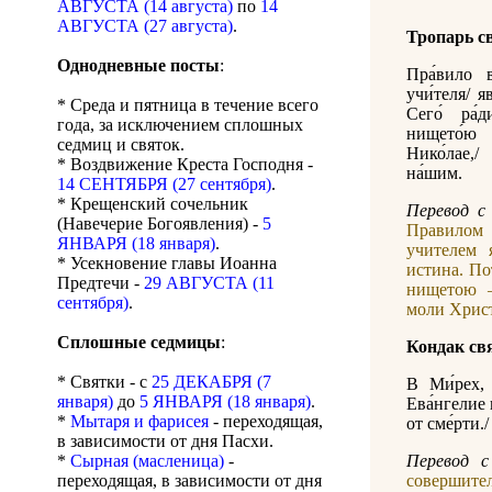
АВГУСТА (14 августа)
по
14
АВГУСТА (27 августа)
.
Тропарь с
Однодневные посты
:
Пра́вило в
учи́теля/ я
* Среда и пятница в течение всего
Сего́ ра́
года, за исключением сплошных
нището́ю 
седмиц и святок.
Нико́лае,/
* Воздвижение Креста Господня -
на́шим.
14 СЕНТЯБРЯ (27 сентября)
.
* Крещенский сочельник
Перевод с 
(Навечерие Богоявления) -
5
Правилом 
ЯНВАРЯ (18 января)
.
учителем 
* Усекновение главы Иоанна
истина. По
Предтечи -
29 АВГУСТА (11
нищетою –
сентября)
.
моли Христ
Сплошные седмицы
:
Кондак св
* Святки - с
25 ДЕКАБРЯ (7
В Ми́рех, 
января)
до
5 ЯНВАРЯ (18 января)
.
Ева́нгелие 
*
Мытаря и фарисея
- переходящая,
от сме́рти./
в зависимости от дня Пасхи.
*
Сырная (масленица)
-
Перевод с
переходящая, в зависимости от дня
совершите