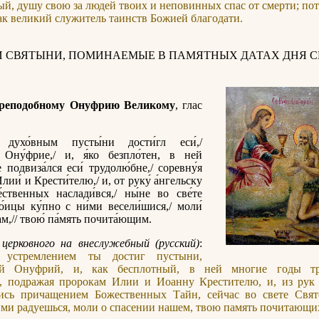
й, душу свою за людей твоих и неповинных спас от смерти; по
ак великий служитель таинств Божией благодати.
И СВЯТЫНИ, ПОМИНАЕМЫЕ В ПАМЯТНЫХ ДАТАХ ДНЯ С
преподобному Онуфрию Великому
, глас
 духо́вным пусты́ни дости́гл еси́,/
 Ону́фрие,/ и, я́ко безпло́тен, в ней
 подвиза́лся еси́ трудолю́бне,/ соревну́я
лии́ и Крести́телю,/ и, от руку́ а́нгельску
́ственных наслади́вся,/ ны́не во све́те
о́ицы ку́пно с ни́ми весели́шися,/ моли́
ам,// твою́ па́мять почита́ющим.
церковного на внеслужебный (русский)
:
 устремлением ты достиг пустыни,
ый Онуфрий, и, как бесплотный, в ней многие годы тр
я, подражая пророкам Илии и Иоанну Крестителю, и, из рук 
ись причащением Божественных Тайн, сейчас во свете Свя
ими радуешься, моли о спасении нашем, твою память почитающи