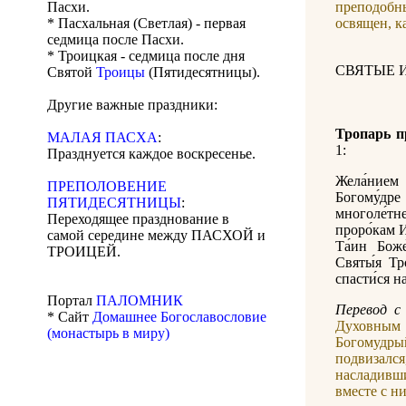
Пасхи.
преподобны
* Пасхальная (Светлая) - первая
освящен, к
седмица после Пасхи.
* Троицкая - седмица после дня
СВЯТЫЕ 
Святой
Троицы
(Пятидесятницы).
Другие важные праздники:
Тропарь 
МАЛАЯ ПАСХА
:
1:
Празднуется каждое воскресенье.
Жела́нием
ПРЕПОЛОВЕНИЕ
Богому́дре
ПЯТИДЕСЯТНИЦЫ
:
многоле́тне
Переходящее празднование в
проро́кам И
самой середине между ПАСХОЙ и
Та́ин Боже
ТРОИЦЕЙ.
Святы́я Тр
спасти́ся н
Портал
ПАЛОМНИК
Перевод с 
* Сайт
Домашнее Богославословие
Духовным
(монастырь в миру)
Богомудр
подвизалс
насладивш
вместе с н