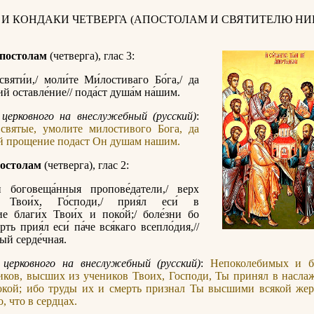
 И КОНДАКИ ЧЕТВЕРГА (АПОСТОЛАМ И СВЯТИТЕЛЮ НИ
постолам
(четверга), глас 3:
святи́и,/ моли́те Ми́лостиваго Бо́га,/ да
й оставле́ние// пода́ст душа́м на́шим.
церковного на внеслужебный (русский)
:
святые, умолите милостивого Бога, да
й прощение подаст Он душам нашим.
остолам
(четверга), глас 2:
и боговеща́нныя пропове́датели,/ верх
в Твои́х, Го́споди,/ прия́л еси́ в
ие благи́х Твои́х и поко́й;/ боле́зни бо
рть прия́л еси́ па́че вся́каго всепло́дия,//
дый серде́чная.
 церковного на внеслужебный (русский)
:
Непоколебимых и б
ков, высших из учеников Твоих, Господи, Ты принял в насла
окой; ибо труды их и смерть признал Ты высшими всякой жер
, что в сердцах.