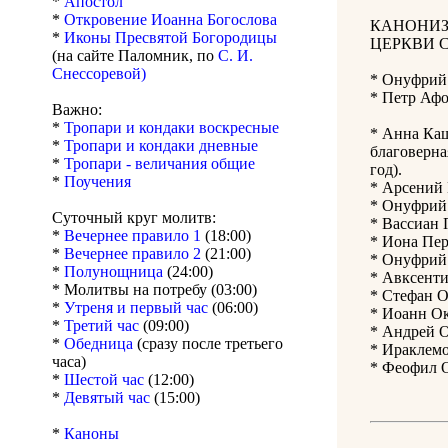
*
Апостол
*
Откровение Иоанна Богослова
КАНОНИЗ
*
Иконы Пресвятой Богородицы
ЦЕРКВИ 
(на сайте Паломник, по
С. И.
Снессоревой)
* Онуфрий 
* Петр Афо
Важно:
*
Тропари и кондаки воскресные
* Анна Каш
*
Тропари и кондаки дневные
благоверна
*
Тропари - величания общие
год).
*
Поучения
* Арсений 
* Онуфрий 
Суточный круг молитв:
* Вассиан 
*
Вечернее правило 1
(18:00)
* Иона Пер
*
Вечернее правило 2
(21:00)
* Онуфрий 
*
Полунощница
(24:00)
* Авксенти
* Молитвы на потребу (03:00)
* Стефан О
*
Утреня и первый час
(06:00)
* Иоанн Ок
*
Третий час
(09:00)
* Андрей О
*
Обедница
(сразу после третьего
* Ираклемо
часа)
* Феофил О
*
Шестой час
(12:00)
*
Девятый час
(15:00)
*
Каноны