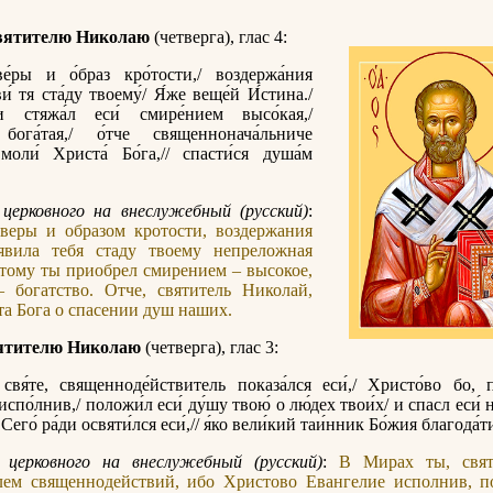
вятителю Николаю
(четверга), глас 4:
е́ры и о́браз кро́тости,/ воздержа́ния
ви́ тя ста́ду твоему́/ Я́же веще́й И́стина./
ди стяжа́л еси́ смире́нием высо́кая,/
бога́тая,/ о́тче священнонача́льниче
 моли́ Христа́ Бо́га,// спасти́ся душа́м
церковного на внеслужебный (русский)
:
веры и образом кротости, воздержания
явила тебя стаду твоему непреложная
тому ты приобрел смирением – высокое,
 богатство. Отче, святитель Николай,
а Бога о спасении душ наших.
ятителю Николаю
(четверга), глас 3:
свя́те, священноде́йствитель показа́лся еси́,/ Христо́во бо, п
испо́лнив,/ положи́л еси́ ду́шу твою́ о лю́дех твои́х/ и спасл еси́
 Сего́ ра́ди освяти́лся еси́,// я́ко вели́кий таи́нник Бо́жия благода́т
 церковного на внеслужебный (русский)
:
В Мирах ты, свят
лем священнодействий, ибо Христово Евангелие исполнив, п