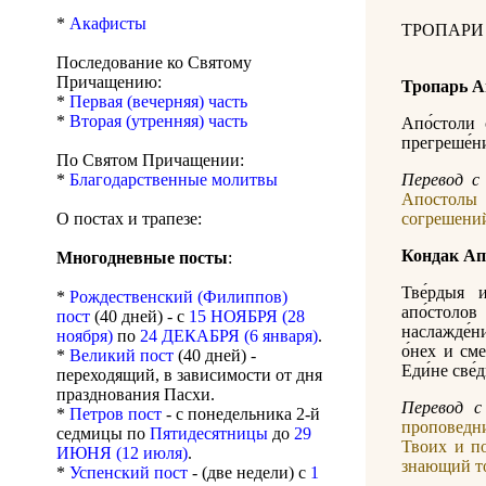
*
Акафисты
ТРОПАРИ
Последование ко Святому
Причащению:
Тропарь А
*
Первая (вечерняя) часть
*
Вторая (утренняя) часть
Апо́столи 
прегреше́ни
По Святом Причащении:
*
Благодарственные молитвы
Перевод с 
Апостолы 
О постах и трапезе:
согрешени
Кондак Ап
Многодневные посты
:
Тве́рдыя 
*
Рождественский (Филиппов)
апо́столо
пост
(40 дней) - с
15 НОЯБРЯ (28
наслажде́н
ноября)
по
24 ДЕКАБРЯ (6 января)
.
о́нех и сме
*
Великий пост
(40 дней) -
Еди́не све́
переходящий, в зависимости от дня
празднования Пасхи.
Перевод с
*
Петров пост
- с понедельника 2-й
проповедни
седмицы по
Пятидесятницы
до
29
Твоих и п
ИЮНЯ (12 июля)
.
знающий то
*
Успенский пост
- (две недели) с
1