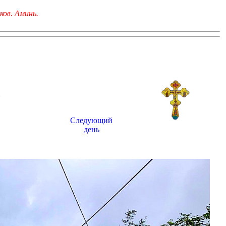
ков. Аминь.
6
Следующий
день