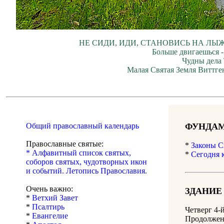
НЕ СИДИ, ИДИ, СТАНОВИСЬ НА ЛЫЖ
Больше двигаешься -
Чудны дела 
Малая Святая Земля Виттген
Общий православный календарь
ФУНДАМ
Православные святые:
*
Законы С
* Алфавитный список святых,
*
Сегодня 
соборов святых, чудотворных икон
и событий. Летопись Православия.
Очень важно:
ЗДАНИЕ
*
Ветхий Завет
*
Псалтирь
Четверг 4-
*
Евангелие
Продолжен