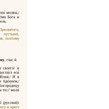
ии́ молвы́,/
е́ми Бо́га и
тель.
ресвятого,
г пустыни,
я, поэтому
ому
, глас 4:
и своего́/ и
дости́гл еси́
Илия́./ И в
 бде́нием,/
Богоро́дицу
м ти:// моли́
 (русский)
:
его и крест