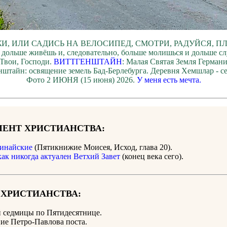
И, ИЛИ САДИСЬ НА ВЕЛОСИПЕД, СМОТРИ, РАДУЙСЯ, П
 дольше живёшь и, следовательно, больше молишься и дольше с
Твои, Господи.
ВИТТГЕНШТАЙН
: Малая Святая Земля Герман
штайн: освящение земель Бад-Берлебурга. Деревня Хемшлар - с
Фото 2 ИЮНЯ (15 июня) 2026.
У меня есть мечта.
ЕНТ ХРИСТИАНСТВА:
инайские
(Пятикнижие Моисея, Исход, глава 20).
как никогда актуален Ветхий Завет
(конец века сего).
 ХРИСТИАНСТВА:
й седмицы по Пятидесятнице.
ие Петро-Павлова поста.