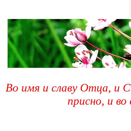
Во имя и славу Отца, и С
присно, и во