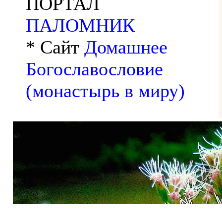
ПОРТАЛ
ПАЛОМНИК
* Сайт
Домашнее
Богославословие
(монастырь в миру)