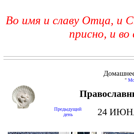
Во имя и славу Отца, и С
присно, и во
Домашнее
"
Мо
Православн
Предыдущий
24 ИЮНЯ
день