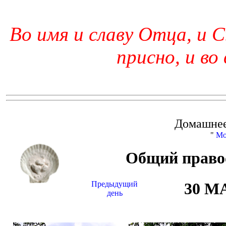
Во имя и славу Отца, и С
присно, и во
Домашнее
"
Мо
Общий право
Предыдущий
30 М
день