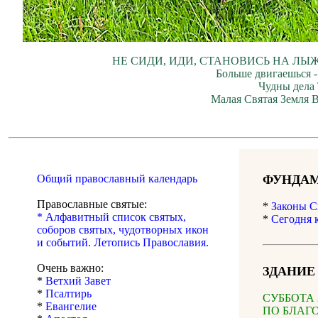
НЕ СИДИ, ИДИ, СТАНОВИСЬ НА ЛЫЖ
Больше двигаешься -
Чудны дела 
Малая Святая Земля В
Общий православный календарь
ФУНДАМ
Православные святые:
*
Законы С
* Алфавитный список святых,
*
Сегодня 
соборов святых, чудотворных икон
и событий. Летопись Православия.
Очень важно:
ЗДАНИЕ
*
Ветхий Завет
*
Псалтирь
СУББОТА 2
*
Евангелие
ПО БЛАГ