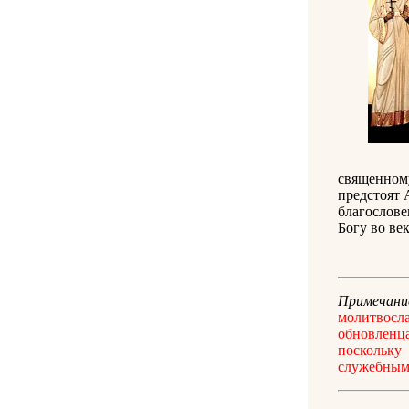
священному
предстоят 
благословен
Богу во ве
Примечани
молитвосл
обновленц
поскольку
служебным 