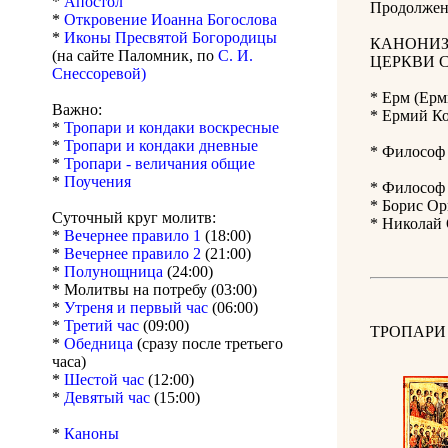
*
Апостол
Продолжен
*
Откровение Иоанна Богослова
*
Иконы Пресвятой Богородицы
КАНОНИЗ
(на сайте Паломник, по
С. И.
ЦЕРКВИ 
Снессоревой)
* Ерм (Ерм
Важно:
* Ермий Ко
*
Тропари и кондаки воскресные
*
Тропари и кондаки дневные
* Философ 
*
Тропари - величания общие
*
Поучения
* Философ 
* Борис Ор
Суточный круг молитв:
* Николай 
*
Вечернее правило 1
(18:00)
*
Вечернее правило 2
(21:00)
*
Полунощница
(24:00)
* Молитвы на потребу (03:00)
*
Утреня и первый час
(06:00)
*
Третий час
(09:00)
ТРОПАРИ
*
Обедница
(сразу после третьего
часа)
*
Шестой час
(12:00)
*
Девятый час
(15:00)
*
Каноны