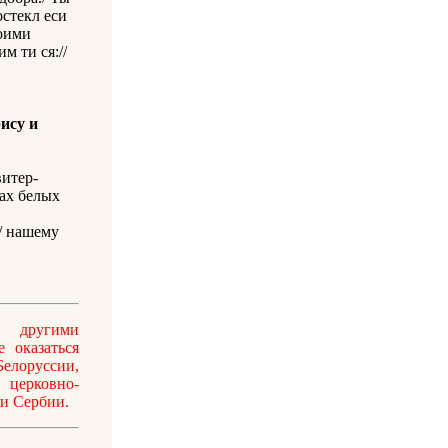
остекл еси
воими
м ти ся://
ису и
итер-
ах белых
// нашему
 другими
 оказаться
елоруссии,
 церковно-
 и Сербии.