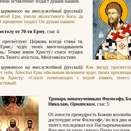
́ний оставле́ние/ пода́ст душа́м на́шим.
церковного на внеслужебный (русский)
:
вятой Ерм, умоли милостивого Бога, да
й прощение подаст Он душам нашим.
остолу от 70-ти Ерму
, глас 4:
́ пресве́тлую/ Це́рковь всегда́ стяжа́ тя,
Ерме,/ чуде́с твои́х многоподава́нием
а./ Те́мже зове́м Христу́:/ спаси́ чту́щих
ять Твоего́ апо́стола, Многоми́лостиве.
 церковного на внеслужебный (русский)
:
Как звезду пресветл
ет тебя, Апостол Ерм, обильным явлением чудес твоих просвеща
ем Христу: «Спаси почитающих с верой память твоего 
стивый.
Тропарь новомученикам Философу, Бо
Николаю,
Орнатским
, глас 5:
От юности премудрость Божию возлюби
досточудне отче Философе,/ во вся дни 
твоего последовал еси Пастыреначальник
Иже яви тя граду святаго Петра пастыря 