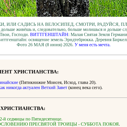
И, ИЛИ САДИСЬ НА ВЕЛОСИПЕД, СМОТРИ, РАДУЙСЯ, П
 дольше живёшь и, следовательно, больше молишься и дольше с
Твои, Господи.
ВИТТГЕНШТАЙН
: Малая Святая Земля Герман
иттгенштайн: освящение земель Эрндтебрюкка. Деревня Биркель
Фото 26 МАЯ (8 июня) 2026.
У меня есть мечта.
ЕНТ ХРИСТИАНСТВА:
инайские
(Пятикнижие Моисея, Исход, глава 20).
как никогда актуален Ветхий Завет
(конец века сего).
 ХРИСТИАНСТВА:
-й седмицы по Пятидесятнице.
ОСЛОВЕНИЮ ПРЕСВЯТОЙ ТРОИЦЫ - СУББОТА ПОКОЯ
.