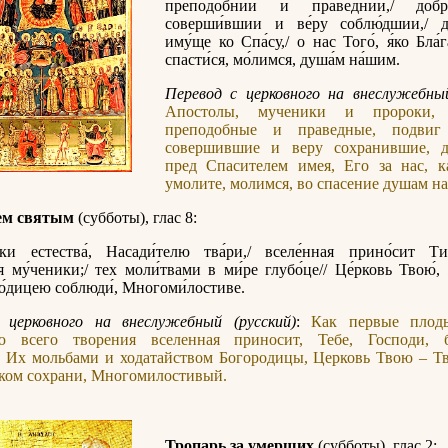
преподо́бнии и пра́веднии,/ до́б
соверши́вшии и ве́ру соблю́дшии,/ д
иму́ще ко Спа́су,/ о нас Того́, я́ко Бла́г
спасти́ся, мо́лимся, душа́м на́шим.
Перевод с церковного на внеслужебный
Апостолы, мученики и пророки, с
преподобные и праведные, подвиг 
совершившие и веру сохранившие, д
пред Спасителем имея, Его за нас, к
умолите, молимся, во спасение душам н
ем святым
(субботы), глас 8:
тки естества́, Насади́телю тва́ри,/ вселе́нная прино́сит Ти
я му́ченики;/ тех моли́твами в ми́ре глубо́це// Це́рковь Твою́,
ро́дицею соблюди́, Многоми́лостиве.
 церковного на внеслужебный (русский)
:
Как первые плод
ю всего творения вселенная приносит, Тебе, Господи, 
. Их мольбами и ходатайством Богородицы, Церковь Твою – Т
оком сохрани, Многомилостивый.
Тропарь за умерших
(субботы), глас 2: