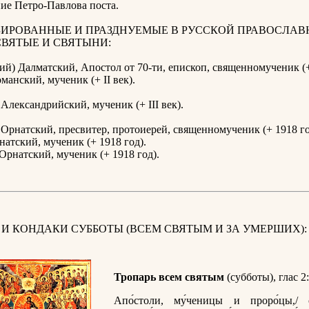
ие Петро-Павлова поста.
ИРОВАННЫЕ И ПРАЗДНУЕМЫЕ В РУССКОЙ ПРАВОСЛАВ
СВЯТЫЕ И СВЯТЫНИ:
ий) Далматский, Апостол от 70-ти, епископ, священномученик (+ 
манский, мученик (+ II век).
Александрийский, мученик (+ III век).
Орнатский, пресвитер, протоиерей, священномученик (+ 1918 го
натский, мученик (+ 1918 год).
Орнатский, мученик (+ 1918 год).
 И КОНДАКИ СУББОТЫ (ВСЕМ СВЯТЫМ И ЗА УМЕРШИХ):
Тропарь всем святым
(субботы), глас 2:
Апо́столи, му́ченицы и проро́цы,/ с