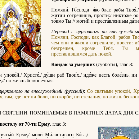
Помяни́, Го́споди, я́ко благ, рабы Твоя́,/
житии́ согреши́ша, прости́:/ никто́же бо
то́кмо Ты,// моги́й и преста́вленным да́ти
Перевод с церковного на внеслужебный
Помяни, Господи, как Благой, рабов Тво
чем они в жизни согрешили, прости: и
безгрешен, кроме Тебя. Ты 
преставившимся дать покой.
Кондак за умерших
(субботы), глас 8:
 упоко́й,/ Христе́,/ ду́ши раб Твои́х,/ иде́же несть боле́знь, ни 
,// но жизнь безконе́чная.
церковного на внеслужебный (русский)
:
Со святыми упокой, Хр
, там, где нет ни боли, ни скорби, ни стенания, но жизнь бескон
И СВЯТЫНИ, ПОМИНАЕМЫЕ В ПАМЯТНЫХ ДАТАХ ДНЯ С
постолу от 70-ти Ерму
, глас 3:
святы́й Ерме,/ моли́ Ми́лостиваго Бо́га,/