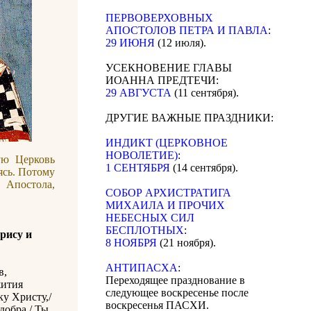
ПЕРВОВЕРХОВНЫХ
АПОСТОЛОВ ПЕТРА И ПАВЛА
:
29 ИЮНЯ
(12 июля).
УСЕКНОВЕНИЕ ГЛАВЫ
ИОАННА ПРЕДТЕЧИ:
29 АВГУСТА
(11 сентября).
ДРУГИЕ ВАЖНЫЕ ПРАЗДНИКИ:
ИНДИКТ (ЦЕРКОВНОЕ
НОВОЛЕТИЕ)
:
ую Церковь
1 СЕНТЯБРЯ
(14 сентября).
ясь. Потому
Апостола,
CОБОР АРХИСТРАТИГА
МИХАИЛА И ПРОЧИХ
НЕБЕСНЫХ СИЛ
БЕСПЛОТНЫХ
:
рису и
8 НОЯБРЯ
(21 ноября).
АНТИПАСХА
:
в,
Переходящее празднование в
жития
следующее воскресенье после
у Христу,/
воскресенья ПАСХИ.
добра./ Ты