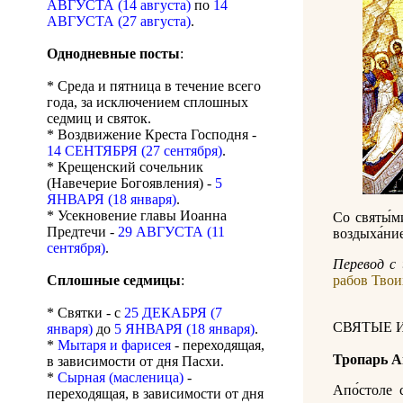
АВГУСТА (14 августа)
по
14
АВГУСТА (27 августа)
.
Однодневные посты
:
* Среда и пятница в течение всего
года, за исключением сплошных
седмиц и святок.
* Воздвижение Креста Господня -
14 СЕНТЯБРЯ (27 сентября)
.
* Крещенский сочельник
(Навечерие Богоявления) -
5
ЯНВАРЯ (18 января)
.
* Усекновение главы Иоанна
Со святы́ми
Предтечи -
29 АВГУСТА (11
воздыха́ние
сентября)
.
Перевод с 
Сплошные седмицы
:
рабов Твоих
* Святки - с
25 ДЕКАБРЯ (7
СВЯТЫЕ 
января)
до
5 ЯНВАРЯ (18 января)
.
*
Мытаря и фарисея
- переходящая,
Тропарь А
в зависимости от дня Пасхи.
*
Сырная (масленица)
-
Апо́столе 
переходящая, в зависимости от дня