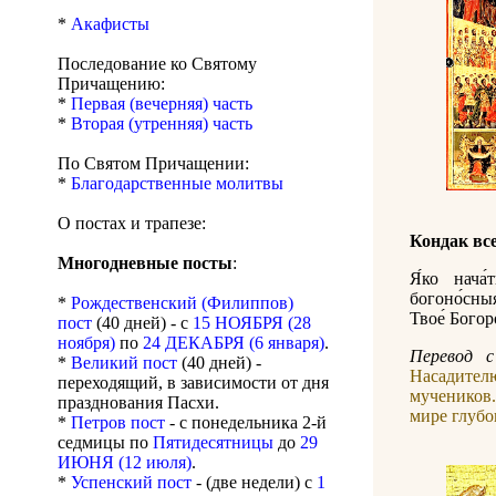
*
Акафисты
Последование ко Святому
Причащению:
*
Первая (вечерняя) часть
*
Вторая (утренняя) часть
По Святом Причащении:
*
Благодарственные молитвы
О постах и трапезе:
Кондак вс
Многодневные посты
:
Я́ко нача́
богоно́сны
*
Рождественский (Филиппов)
Твое́ Бого
пост
(40 дней) - с
15 НОЯБРЯ (28
ноября)
по
24 ДЕКАБРЯ (6 января)
.
Перевод с
*
Великий пост
(40 дней) -
Насадител
переходящий, в зависимости от дня
мучеников
празднования Пасхи.
мире глуб
*
Петров пост
- с понедельника 2-й
седмицы по
Пятидесятницы
до
29
ИЮНЯ (12 июля)
.
*
Успенский пост
- (две недели) с
1