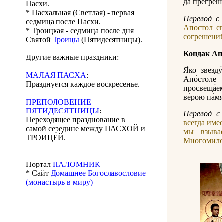
да прегреше
Пасхи.
* Пасхальная (Светлая) - первая
Перевод с 
седмица после Пасхи.
Апостол с
* Троицкая - седмица после дня
согрешени
Святой
Троицы
(Пятидесятницы).
Кондак Ап
Другие важные праздники:
Я́ко звезду
МАЛАЯ ПАСХА
:
Апо́столе 
Празднуется каждое воскресенье.
просвеща́ем
ве́рою па́м
ПРЕПОЛОВЕНИЕ
ПЯТИДЕСЯТНИЦЫ
:
Перевод с
Переходящее празднование в
всегда име
самой середине между ПАСХОЙ и
мы взыва
ТРОИЦЕЙ.
Многомило
Портал
ПАЛОМНИК
* Сайт
Домашнее Богославословие
(монастырь в миру)