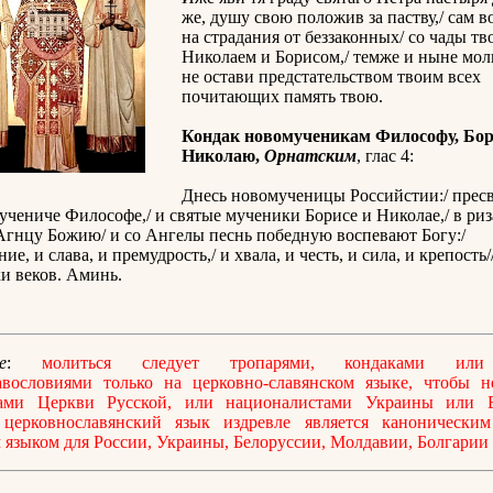
же, душу свою положив за паству,/ сам в
на страдания от беззаконных/ со чады т
Николаем и Борисом,/ темже и ныне моли
не остави предстательством твоим всех
почитающих память твою.
Кондак новомученикам Философу, Бор
Николаю,
Орнатским
, глас 4:
Днесь новомученицы Российстии:/ пресв
чениче Философе,/ и святые мученики Борисе и Николае,/ в риз
Агнцу Божию/ и со Ангелы песнь победную воспевают Богу:/
ие, и слава, и премудрость,/ и хвала, и честь, и сила, и крепость
ки веков. Аминь.
е
:
молиться следует тропарями, кондаками или
авословиями только на церковно-славянском языке, чтобы не
ами Церкви Русской, или националистами Украины или Б
 церковнославянский язык издревле является каноническим
языком для России, Украины, Белоруссии, Молдавии, Болгарии