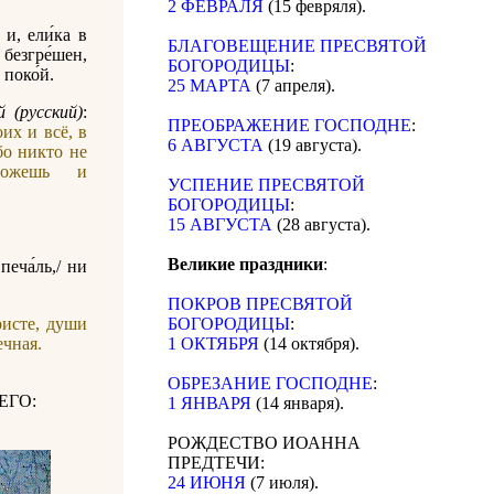
2 ФЕВРАЛЯ
(15 февряля).
 и, ели́ка в
БЛАГОВЕЩЕНИЕ ПРЕСВЯТОЙ
 безгре́шен,
БОГОРОДИЦЫ
:
 поко́й.
25 МАРТА
(7 апреля).
 (русский)
:
ПРЕОБРАЖЕНИЕ ГОСПОДНЕ
:
их и всё, в
6 АВГУСТА
(19 августа).
бо никто не
можешь и
УСПЕНИЕ ПРЕСВЯТОЙ
БОГОРОДИЦЫ
:
15 АВГУСТА
(28 августа).
Великие праздники
:
печа́ль,/ ни
ПОКРОВ ПРЕСВЯТОЙ
исте, души
БОГОРОДИЦЫ
:
ечная.
1 ОКТЯБРЯ
(14 октября).
ОБРЕЗАНИЕ ГОСПОДНЕ
:
ЕГО:
1 ЯНВАРЯ
(14 января).
РОЖДЕСТВО ИОАННА
ПРЕДТЕЧИ:
24 ИЮНЯ
(7 июля).