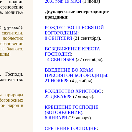
2031 год: 19 МАЯ
(1 июня)
ре по́двиг
ерзнове́ние
Двунадесятые непереходящие
а, моли́те,//
праздники
:
 (русский)
:
РОЖДЕСТВО ПРЕСВЯТОЙ
вятители,
БОГОРОДИЦЫ
:
доблестно
8 СЕНТЯБРЯ
(21 сентября).
ерзновение
ак благого,
ВОЗДВИЖЕНИЕ КРЕСТА
ашим!
ГОСПОДНЯ
:
14 СЕНТЯБРЯ
(27 сентября).
ВВЕДЕНИЕ ВО ХРАМ
, Го́споди,
ПРЕСВЯТОЙ БОГОРОДИЦЫ
:
 жи́тельство
21 НОЯБРЯ
(4 декабря).
РОЖДЕСТВО ХРИСТОВО
:
ы природы
25 ДЕКАБРЯ
(7 января).
богоносных
вой народ в
КРЕЩЕНИЕ ГОСПОДНЕ
(БОГОЯВЛЕНИЕ)
:
6 ЯНВАРЯ
(19 января).
СРЕТЕНИЕ ГОСПОДНЕ
: