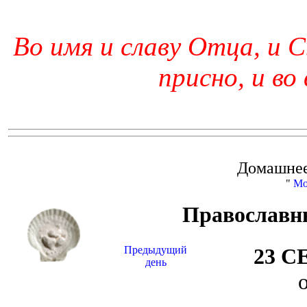
Во имя и славу Отца, и С
присно, и во
Домашнее
"
Мо
Православн
Предыдущий
23 С
день