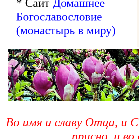
* Сайт
Домашнее
Богославословие
(монастырь в миру)
Во имя и славу Отца, и С
присно, и во