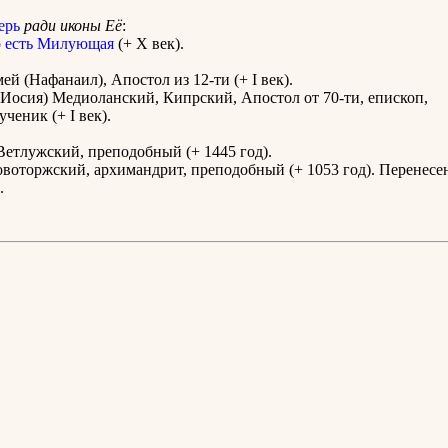
ерь
ради иконы Её
:
 есть Милующая
(+ X век).
ей (Нафанаил), Апостол из 12-ти (+ I век).
(Иосия) Медиоланский, Кипрский, Апостол от 70-ти, епископ,
ченик (+ I век).
Ветлужский, преподобный (+ 1445 год).
воторжский, архимандрит, преподобный (+ 1053 год). Перенесе
.