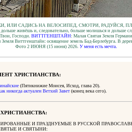
И, ИЛИ САДИСЬ НА ВЕЛОСИПЕД, СМОТРИ, РАДУЙСЯ, П
 дольше живёшь и, следовательно, больше молишься и дольше с
Твои, Господи.
ВИТТГЕНШТАЙН
: Малая Святая Земля Герман
 Земля Виттгенштайн: освящение земель Бад-Берлебурга. В дер
Фото 2 ИЮНЯ (15 июня) 2026.
У меня есть мечта.
ЕНТ ХРИСТИАНСТВА:
инайские
(Пятикнижие Моисея, Исход, глава 20).
как никогда актуален Ветхий Завет
(конец века сего).
 ХРИСТИАНСТВА:
ИРОВАННЫЕ И ПРАЗДНУЕМЫЕ В РУССКОЙ ПРАВОСЛАВ
СВЯТЫЕ И СВЯТЫНИ: