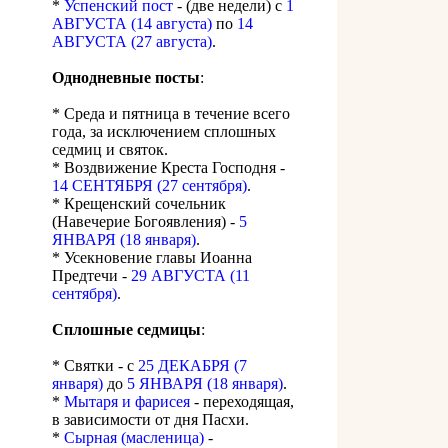
*
Успенский пост
- (две недели) с
1
АВГУСТА (14 августа)
по
14
АВГУСТА (27 августа)
.
Однодневные посты
:
* Среда и пятница в течение всего
года, за исключением сплошных
седмиц и святок.
* Воздвижение Креста Господня -
14 СЕНТЯБРЯ (27 сентября)
.
* Крещенский сочельник
(Навечерие Богоявления) -
5
ЯНВАРЯ (18 января)
.
* Усекновение главы Иоанна
Предтечи -
29 АВГУСТА (11
сентября)
.
Сплошные седмицы
:
* Святки - с
25 ДЕКАБРЯ (7
января)
до
5 ЯНВАРЯ (18 января)
.
*
Мытаря и фарисея
- переходящая,
в зависимости от дня Пасхи.
*
Сырная (масленица)
-