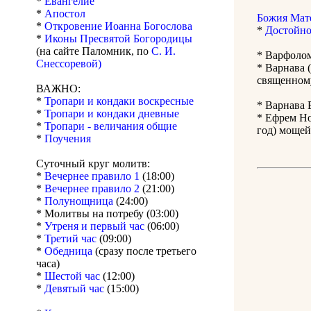
*
Евангелие
*
Апостол
Божия Мат
*
Откровение Иоанна Богослова
*
Достойно
*
Иконы Пресвятой Богородицы
(на сайте Паломник, по
С. И.
* Варфолом
Снессоревой)
* Варнава 
священному
ВАЖНО:
*
Тропари и кондаки воскресные
* Варнава 
*
Тропари и кондаки дневные
* Ефрем Но
*
Тропари - величания общие
год) мощей
*
Поучения
Суточный круг молитв:
*
Вечернее правило 1
(18:00)
*
Вечернее правило 2
(21:00)
*
Полунощница
(24:00)
* Молитвы на потребу (03:00)
*
Утреня и первый час
(06:00)
*
Третий час
(09:00)
*
Обедница
(сразу после третьего
часа)
*
Шестой час
(12:00)
*
Девятый час
(15:00)