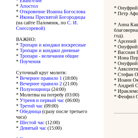
*
Евангелие
*
Апостол
* Онуфрий 
*
Откровение Иоанна Богослова
* Петр Афо
*
Иконы Пресвятой Богородицы
(на сайте Паломник, по
С. И.
* Анна Каш
Снессоревой)
благоверна
год).
ВАЖНО:
* Арсений 
*
Тропари и кондаки воскресные
* Онуфрий 
*
Тропари и кондаки дневные
* Вассиан 
*
Тропари - величания общие
* Иона Пер
*
Поучения
* Онуфрий 
* Авксенти
Суточный круг молитв:
* Стефан О
*
Вечернее правило 1
(18:00)
* Иоанн Ок
*
Вечернее правило 2
(21:00)
* Андрей О
*
Полунощница
(24:00)
* Ираклемо
* Молитвы на потребу (03:00)
* Феофил О
*
Утреня и первый час
(06:00)
*
Третий час
(09:00)
*
Обедница
(сразу после третьего
часа)
*
Шестой час
(12:00)
*
Девятый час
(15:00)