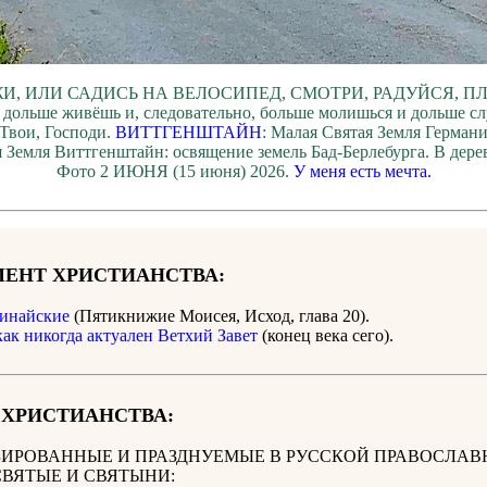
И, ИЛИ САДИСЬ НА ВЕЛОСИПЕД, СМОТРИ, РАДУЙСЯ, П
 дольше живёшь и, следовательно, больше молишься и дольше с
Твои, Господи.
ВИТТГЕНШТАЙН
: Малая Святая Земля Герман
 Земля Виттгенштайн: освящение земель Бад-Берлебурга. В дер
Фото 2 ИЮНЯ (15 июня) 2026.
У меня есть мечта.
ЕНТ ХРИСТИАНСТВА:
инайские
(Пятикнижие Моисея, Исход, глава 20).
как никогда актуален Ветхий Завет
(конец века сего).
 ХРИСТИАНСТВА:
ИРОВАННЫЕ И ПРАЗДНУЕМЫЕ В РУССКОЙ ПРАВОСЛАВ
СВЯТЫЕ И СВЯТЫНИ: