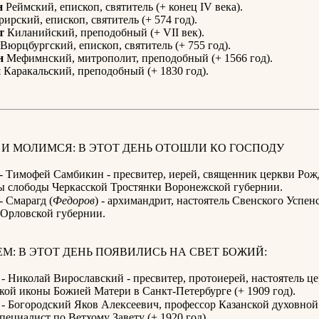
н
Реймский, епископ, святитель (+ конец IV века).
ирский, епископ, святитель (+ 574 год).
т
Киланийский, преподобный (+ VII век).
Вюрцбургский, епископ, святитель (+ 755 год).
н
Мефимнский, митрополит, преподобный (+ 1566 год).
й
Каракальский, преподобный (+ 1830 год).
И МОЛИМСЯ: В ЭТОТ ДЕНЬ ОТОШЛИ КО ГОСПОДУ
 - Тимофей Самбикин - пресвитер, иерей, священник церкви Рож
 слободы Черкасской Тростянки Воронежской губернии.
- Смарагд (
Федоров
) - архимандрит, настоятель Свенского Успен
Орловской губернии.
М: В ЭТОТ ДЕНЬ ПОЯВИЛИСЬ НА СВЕТ БОЖИЙ:
 - Николай Вирославский - пресвитер, протоиерей, настоятель ц
ой иконы Божией Матери в Санкт-Петербурге (+ 1909 год).
 - Богородский Яков Алексеевич, профессор Казанской духовной
специалист по Ветхому Завету (+ 1920 год).