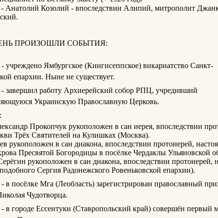
 - Анатолий Козолий - впоследствии Алипий, митрополит Джан
ский.
ДЕНЬ ПРОИЗОШЛИ СОБЫТИЯ:
 - учреждено Ямбургское (Кингисеппское) викариатство Санкт-
кой епархии. Ныне не существует.
 - завершил работу Архиерейский собор РПЦ, учредивший
ляющуюся Украинскую Православную Церковь.
:
лександр Прокопчук рукоположен в сан иерея, впоследствии про
кви Трёх Святителей на Кулишках (Москва).
яев рукоположен в сан диакона, впоследствии протоиерей, настоя
рова Пресвятой Богородицы в посёлке Чердаклы Ульяновской о
Серёгин рукоположен в сан диакона, впоследствии протоиерей, 
подобного Сергия Радонежского Ровеньковской епархии).
 - в посёлке Мга (Леобласть) зарегистрирован православный при
Николая Чудотворца.
 - в городе Ессентуки (Ставропольский край) совершён первый 