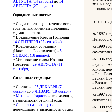
АВГУСТА (14 августа)
по
14
❤ 1971 год
АВГУСТА (27 августа)
.
Раздольнен
Однодневные посты
:
В ЭТОТ 
* Среда и пятница в течение всего
года, за исключением сплошных
седмиц и святок.
⛪ 1897 год
* Воздвижение Креста Господня -
Петербургс
14 СЕНТЯБРЯ (27 сентября)
.
* Крещенский сочельник
⛪ 1990 год
(Навечерие Богоявления) -
5
самоуправ
ЯНВАРЯ (18 января)
.
⛪ 1996 год
* Усекновение главы Иоанна
Предтечи -
29 АВГУСТА (11
- диакон А
сентября)
.
клирик цер
- Олег Бел
Сплошные седмицы
:
церкви Пок
- Василий 
* Святки - с
25 ДЕКАБРЯ (7
церкви пре
января)
до
5 ЯНВАРЯ (18 января)
.
⛪ 1997 год
*
Мытаря и фарисея
- переходящая,
святителя 
в зависимости от дня Пасхи.
*
Сырная (масленица)
-
⛪ 1998 год
переходящая, в зависимости от дня