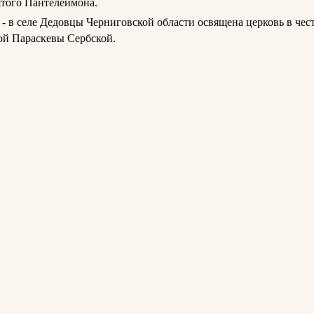
того Пантелеимона.
 - в селе Дедовцы Черниговской области освящена церковь в чес
ой Параскевы Сербской.