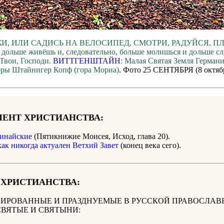
И, ИЛИ САДИСЬ НА ВЕЛОСИПЕД, СМОТРИ, РАДУЙСЯ, П
 дольше живёшь и, следовательно, больше молишься и дольше с
Твои, Господи.
ВИТТГЕНШТАЙН
: Малая Святая Земля Герман
оры Штайнигер Копф (гора Мориа)
. Фото 25 СЕНТЯБРЯ (8 октяб
ЕНТ ХРИСТИАНСТВА:
инайские
(Пятикнижие Моисея, Исход, глава 20).
как никогда актуален Ветхий Завет
(конец века сего).
 ХРИСТИАНСТВА:
ИРОВАННЫЕ И ПРАЗДНУЕМЫЕ В РУССКОЙ ПРАВОСЛАВ
СВЯТЫЕ И СВЯТЫНИ: