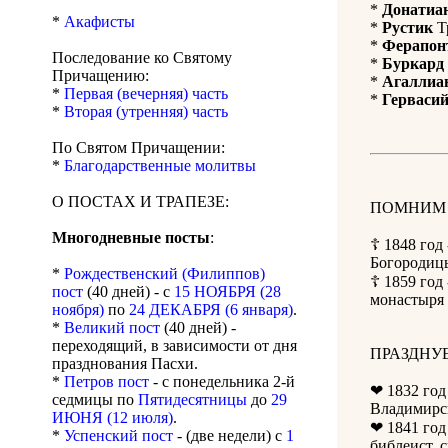
*
Донатиа
*
Акафисты
*
Рустик
Тр
*
Ферапон
Последование ко Святому
*
Буркард
Причащению:
*
Агаллиа
*
Первая (вечерняя) часть
*
Герваси
*
Вторая (утренняя) часть
По Святом Причащении:
*
Благодарственные молитвы
О ПОСТАХ И ТРАПЕЗЕ:
ПОМНИМ 
Многодневные посты
:
☦ 1848 год
Богородицы
*
Рождественский (Филиппов)
☦ 1859 год 
пост
(40 дней) - с
15 НОЯБРЯ (28
монастыря 
ноября)
по
24 ДЕКАБРЯ (6 января)
.
*
Великий пост
(40 дней) -
переходящий, в зависимости от дня
ПРАЗДНУЕ
празднования Пасхи.
*
Петров пост
- с понедельника 2-й
❤ 1832 год
седмицы по
Пятидесятницы
до
29
Владимирск
ИЮНЯ (12 июля)
.
❤ 1841 год
*
Успенский пост
- (две недели) с
1
библеист, 