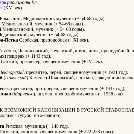
ерь
ради иконы Ея
:
я
(XV век).
Римлянин, Медиоланский, мученик (+ 54-68 годы).
й
Медиоланский, мученик (+ 54-68 годы).
й
Медиоланский, мученик (+ 54-68 годы).
едиоланский, мученик (+ 54-68 годы).
ва-Петка
Сербская, преподобная (+ XI век).
вятоша, Черниговский, Печерский, князь, инок, преподобный, 
х) пещерах (+ 1143 год).
Газский, пресвитер, священномученик (+ IV век).
Лекторский
, пресвитер, иерей, священномученик (+ 1921 год).
й
(
Полянский
) Каменец-Подольский, епископ, священноисповедн
едев
, пресвитер, протоиерей, священномученик (+ 1937 год).
лиан
(
Марченко
), игумен, преподобномученик (+ 1938 год).
 К ВОЗМОЖНОЙ КАНОНИЗАЦИИ В РУССКОЙ ПРАВОСЛА
олимся сугубо, по желанию):
та
Римская, мученица (+ 148 год).
Римский, епископ, священномученик (+ 222-223 годы).