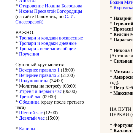
*
Апостол
Божия Мат
*
Откровение Иоанна Богослова
*
Яхромска
*
Иконы Пресвятой Богородицы
(на сайте Паломник, по
С. И.
*
Назарий
Снессоревой)
*
Герваси
*
Протаси
ВАЖНО:
*
Келсий
М
*
Тропари и кондаки воскресные
*
Параске
*
Тропари и кондаки дневные
*
Тропари - величания общие
*
Никола
С
*
Поучения
(Антониевы
*
Сильван
Суточный круг молитв:
*
Вечернее правило 1
(18:00)
*
Михаил
*
Вечернее правило 2
(21:00)
*
Амвроси
*
Полунощница
(24:00)
год).
* Молитвы на потребу (03:00)
*
Петр
Леб
*
Утреня и первый час
(06:00)
*
Максими
*
Третий час
(09:00)
*
Обедница
(сразу после третьего
часа)
НА ПУТИ
*
Шестой час
(12:00)
ЦЕРКВИ (м
*
Девятый час
(15:00)
*
Фортуна
*
Каноны
*
Каллист