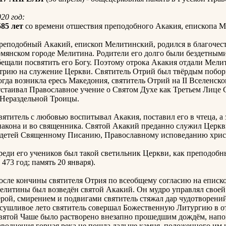
20 год:
585 лет
со времени отшествия преподобного Акакия, епископа Ме
реподобный Акакий, епископ Мелитинский, родился в благочест
рмянском городе Мелитина. Родители его долго были бездетными 
бещали посвятить его Богу. Поэтому отрока Акакия отдали Мел
трию на служение Церкви. Святитель Отрий был твёрдым побор
огда возникла ересь Македония, святитель Отрий на II Вселенско
тстаивал Православное учение о Святом Духе как Третьем Лице
 Нераздельной Троицы.
вятитель с любовью воспитывал Акакия, поставил его в чтеца, а 
иакона и во священника. Святой Акакий преданно служил Церкв
 детей Священному Писанию, Православному исповеданию хрис
реди его учеников был такой светильник Церкви, как преподо
 473 год; память 20 января).
осле кончины святителя Отрия по всеобщему согласию на еписк
елитины был возведён святой Акакий. Он мудро управлял своей
ерой, смирением и подвигами святитель стяжал дар чудотворений
асушливое лето святитель совершал Божественную Литургию в о
вятой Чаше было растворено внезапно прошедшим дождём, напо
аводнения горная река не пошла дальше камня, положенного им на