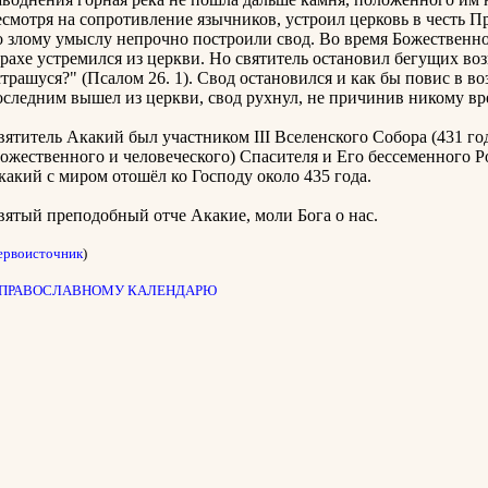
есмотря на сопротивление язычников, устроил церковь в честь 
о злому умыслу непрочно построили свод. Во время Божественно
трахе устремился из церкви. Но святитель остановил бегущих воз
страшуся?" (Псалом 26. 1). Свод остановился и как бы повис в в
оследним вышел из церкви, свод рухнул, не причинив никому вре
вятитель Акакий был участником III Вселенского Собора (431 го
Божественного и человеческого) Спасителя и Его бессеменного 
какий с миром отошёл ко Господу около 435 года.
вятый преподобный отче Акакие, моли Бога о нас.
ервоисточник
)
 ПРАВОСЛАВНОМУ КАЛЕНДАРЮ