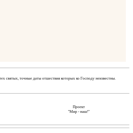
тех святых, точные даты отшествия которых ко Господу неизвестны.
Проект
"Мир - наш!"