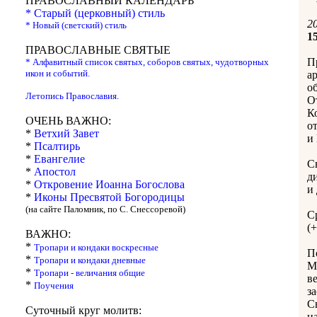
ПРАВОСЛАВНЫЙ КАЛЕНДАРЬ
* Старый (церковный) стиль
20
* Новый (светский) стиль
1
ПРАВОСЛАВНЫЕ СВЯТЫЕ
П
* Алфавитный список святых, соборов святых, чудотворных
икон и событий.
а
о
Летопись Православия.
О
К
ОЧЕНЬ ВАЖНО:
о
*
Ветхий Завет
и
*
Псалтирь
*
Евангелие
С
*
Апостол
д
*
Откровение Иоанна Богослова
и
*
Иконы Пресвятой Богородицы
(на сайте Паломник, по С. Снессоревой)
С
(+
ВАЖНО:
*
Тропари и кондаки воскресные
П
*
Тропари и кондаки дневные
М
*
Тропари - величания общие
в
*
Поучения
з
С
Суточный круг молитв:
н