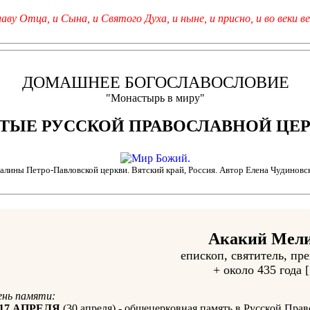
лаву Отца, и Сына, и Святого Духа, и ныне, и присно, и во веки ве
ДОМАШНЕЕ БОГОСЛАВОСЛОВИЕ
"Монастырь в миру"
ТЫЕ РУССКОЙ ПРАВОСЛАВНОЙ ЦЕ
валины Петро-Павловской церкви. Вятский край, Россия. Автор Елена Чудиновс
Акакий Мел
епископ, святитель, пр
+ около 435 года [
ень памяти:
17 АПРЕЛЯ
(30 апреля) - общецерковная память в Русской Пра