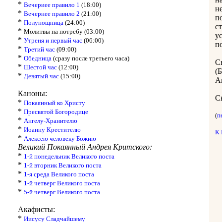
*
Вечериее правило 1
(18:00)
н
*
Вечернее правило 2
(21:00)
п
*
Полунощница
(24:00)
с
*
Молитвы на потребу (03:00)
у
*
Утреня и первый час
(06:00)
п
*
Третий час
(09:00)
*
Обедница
(сразу после третьего часа)
С
*
Шестой час
(12:00)
(
*
Девятый час
(15:00)
А
Каноны:
С
*
Покаянный ко Христу
*
Пресвятой Богородице
(
п
*
Ангелу-Хранителю
*
Иоанну Крестителю
К
*
Алексею человеку Божию
Великий Покаянный Андрея Критского:
*
1-й понедельник Великого поста
*
1-й вторник Великого поста
*
1-я среда Великого поста
*
1-й четверг Великого поста
*
5-й четверг Великого поста
Акафисты:
*
Иисусу Сладчайшему