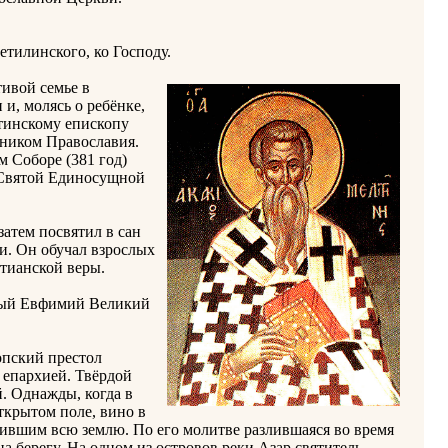
тилинского, ко Господу.
ивой семье в
и, молясь о ребёнке,
итинскому епископу
ником Православия.
м Соборе (381 год)
 Святой Единосущной
затем посвятил в сан
и. Он обучал взрослых
тианской веры.
бный Евфимий Великий
опский престол
 епархией. Твёрдой
. Однажды, когда в
ткрытом поле, вино в
ившим всю землю. По его молитве разлившаяся во время
 берегу. На одном из островов реки Азар святитель,