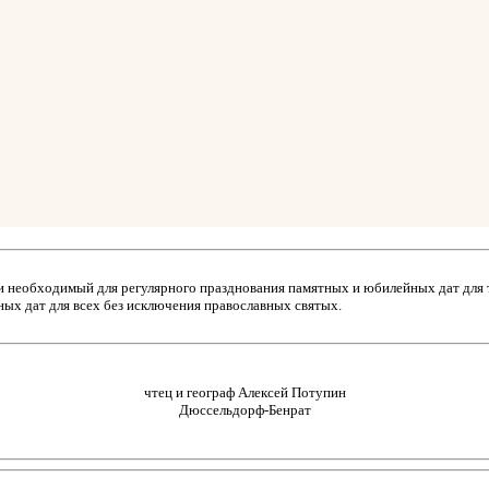
й и необходимый для регулярного празднования памятных и юбилейных дат для 
ых дат для всех без исключения православных святых.
чтец и географ Алексей Потупин
Дюссельдорф-Бенрат