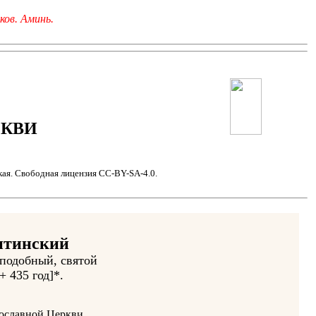
ков. Аминь.
РКВИ
кая. Свободная лицензия CC-BY-SA-4.0.
итинский
еподобный, святой
+ 435 год]*.
вославной Церкви.