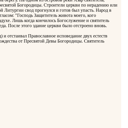
Пресвятой Богородицы. Строители церкви по нерадению или
й Литургии свод прогнулся и готов был упасть. Народ в
гласом: "Господь Защититель живота моего, кого
оздухе. Лишь когда кончилось Богослужение и святитель
да. После этого здание церкви было отстроено вновь.
д) и отстаивал Православное исповедание двух естеств
Рождества от Пресвятой Девы Богородицы. Святитель