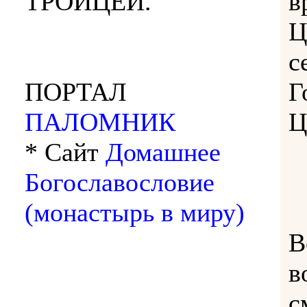
ТРОИЦЕЙ.
в
Ц
с
ПОРТАЛ
Г
ПАЛОМНИК
Ц
* Сайт
Домашнее
Богославословие
(монастырь в миру)
В
в
с