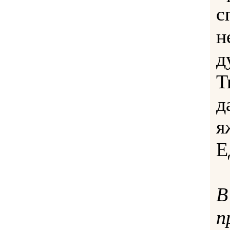
с
н
д
Т
д
я
Е
В
п