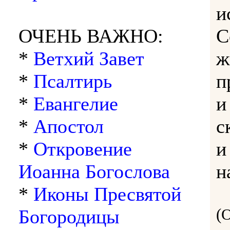
и
ОЧЕНЬ ВАЖНО:
С
*
Ветхий Завет
ж
*
Псалтирь
п
*
Евангелие
и
*
Апостол
с
*
Откровение
и
Иоанна Богослова
н
*
Иконы Пресвятой
(
Богородицы