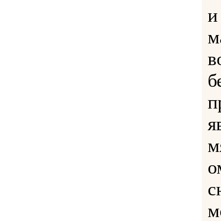
и
м
в
б
п
я
м
о
с
м