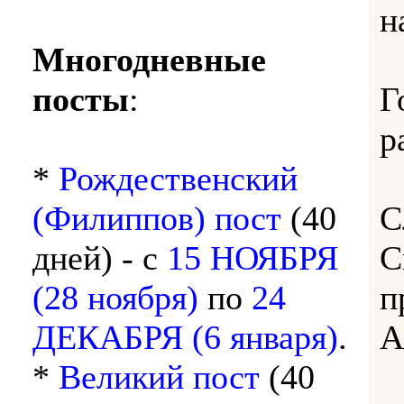
н
Многодневные
посты
:
Г
р
*
Рождественский
(Филиппов) пост
(40
С
дней) - с
15 НОЯБРЯ
С
(28 ноября)
по
24
п
ДЕКАБРЯ (6 января)
.
А
*
Великий пост
(40