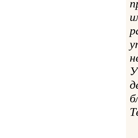
п
и
р
у
н
У
д
б
Т