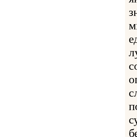
з
м
е
л
с
о
с
п
с
б