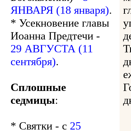
ЯНВАРЯ (18 января)
.
г
* Усекновение главы
у
Иоанна Предтечи -
д
29 АВГУСТА (11
Т
сентября)
.
д
е
Сплошные
Г
седмицы
:
д
* Святки - с
25