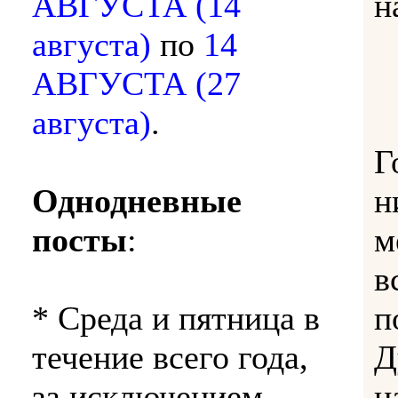
АВГУСТА (14
н
августа)
по
14
АВГУСТА (27
августа)
.
Г
Однодневные
н
посты
:
м
в
* Среда и пятница в
п
течение всего года,
Д
за исключением
н