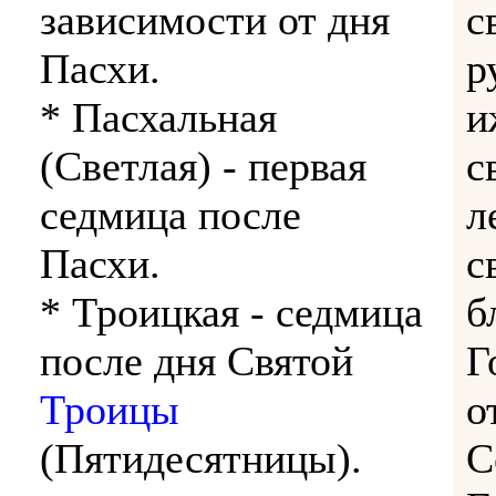
зависимости от дня
с
Пасхи.
р
* Пасхальная
и
(Светлая) - первая
с
седмица после
л
Пасхи.
с
* Троицкая - седмица
б
после дня Святой
Г
Троицы
о
(Пятидесятницы).
С