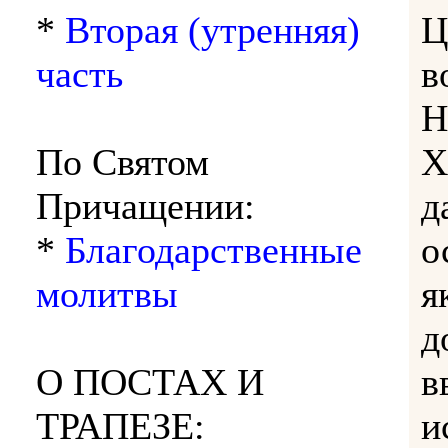
*
Вторая (утренняя)
Ц
часть
в
Н
По Святом
Х
Причащении:
д
*
Благодарственные
о
молитвы
я
д
О ПОСТАХ И
в
ТРАПЕЗЕ:
и