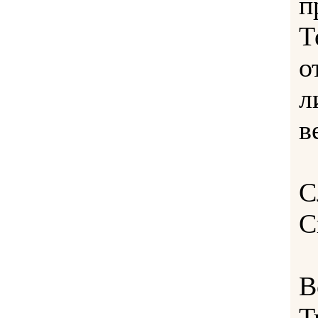
п
Т
о
л
в
С
С
В
Т