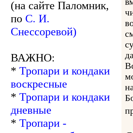
в
(на сайте Паломник,
ч
по
С. И.
в
Снессоревой)
с
с
д
ВАЖНО:
В
*
Тропари и кондаки
м
воскресные
н
*
Тропари и кондаки
Бо
дневные
п
*
Тропари -