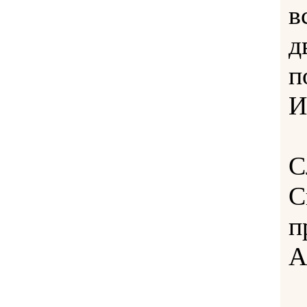
в
д
п
И
С
С
п
А