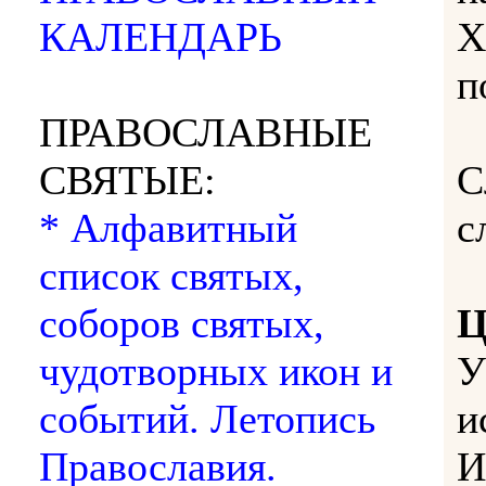
КАЛЕНДАРЬ
Х
п
ПРАВОСЛАВНЫЕ
СВЯТЫЕ:
С
* Алфавитный
с
список святых,
соборов святых,
Ц
чудотворных икон и
У
событий. Летопись
и
Православия.
И