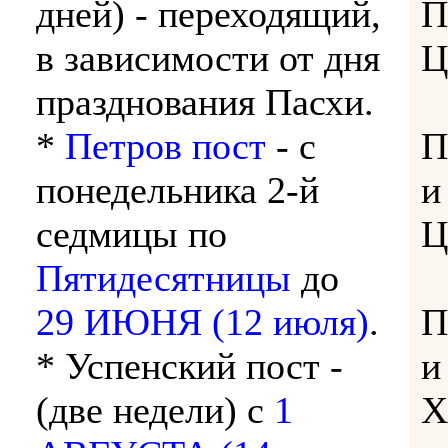
дней) - переходящий,
П
в зависимости от дня
Ц
празднования Пасхи.
*
Петров пост
- с
П
понедельника 2-й
и
седмицы по
Ц
Пятидесятницы
до
29 ИЮНЯ (12 июля)
.
П
* Успенский пост -
и
(две недели) с
1
Х