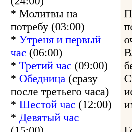
(24:00)
* Молитвы на
П
потребу (03:00)
п
*
Утреня и первый
о
час
(06:00)
В
*
Третий час
(09:00)
б
*
Обедница
(сразу
С
после третьего часа)
и
*
Шестой час
(12:00)
и
*
Девятый час
(15:00)
Г