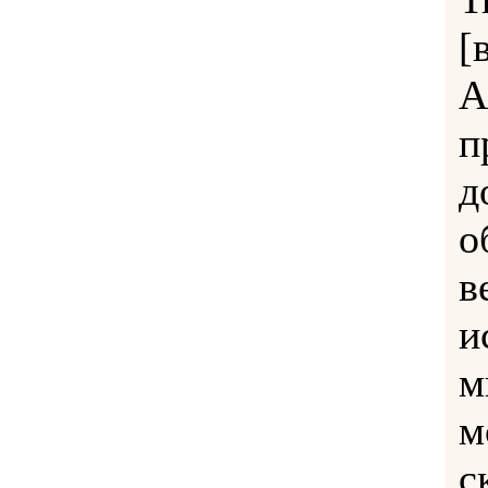
[
А
п
д
о
в
и
м
м
с