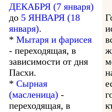
ДЕКАБРЯ (7 января)
до
5 ЯНВАРЯ (18
Г
января)
.
и
*
Мытаря и фарисея
в
- переходящая, в
ж
зависимости от дня
м
Пасхи.
н
*
Сырная
е
(масленица)
-
г
переходящая, в
к