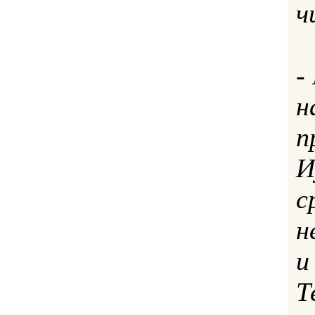
ч
-
н
п
И
с
н
и
Т