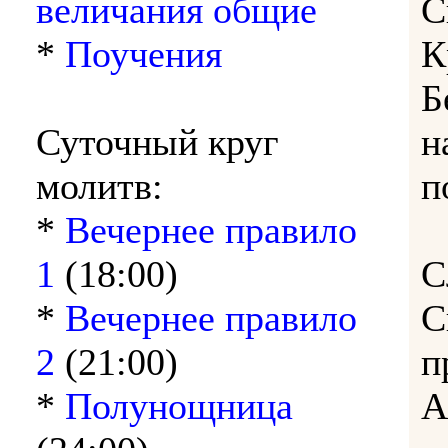
величания общие
С
*
Поучения
К
Б
Суточный круг
н
молитв:
п
*
Вечернее правило
1
(18:00)
С
*
Вечернее правило
С
2
(21:00)
п
*
Полунощница
А