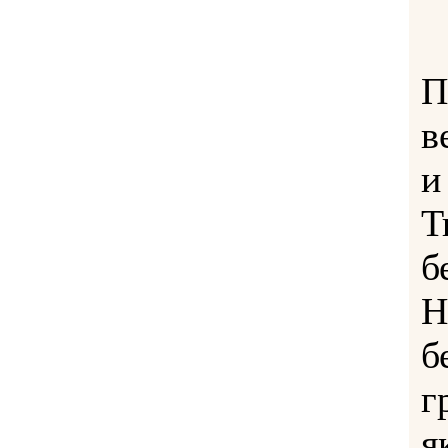
П
в
и
Т
б
Н
б
г
я