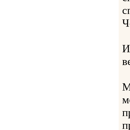
с
Ч
И
в
М
м
п
п