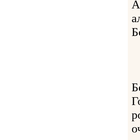
А
а
Б
Б
Г
р
о