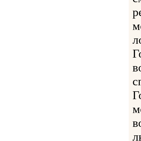
р
м
л
Г
в
с
Г
м
в
л