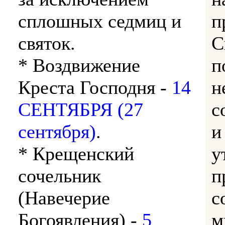
сплошных седмиц и
п
святок.
С
* Воздвижение
п
Креста Господня -
14
н
СЕНТЯБРЯ (27
с
сентября)
.
и
* Крещенский
у
сочельник
п
(Навечерие
с
Богоявления) -
5
м