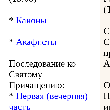
(
*
Каноны
С
*
Акафисты
С
п
Последование ко
А
Святому
Причащению:
О
*
Первая (вечерняя)
Н
часть
и