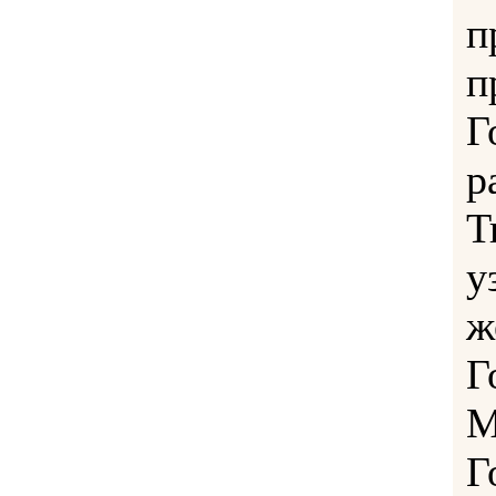
п
п
Г
р
Т
у
ж
Г
М
Г