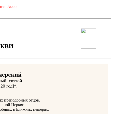
ков. Аминь.
РКВИ
черский
ный, святой
220 год]*.
их преподобных отцов.
лавной Церкви.
добных, в Ближних пещерах.