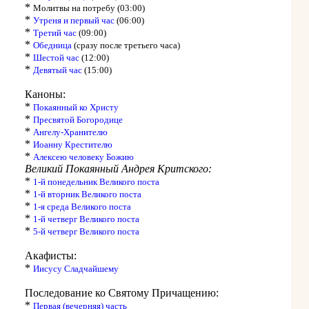
*
Молитвы на потребу (03:00)
*
Утреня и первый час
(06:00)
*
Третий час
(09:00)
*
Обедница
(сразу после третьего часа)
*
Шестой час
(12:00)
*
Девятый час
(15:00)
Каноны:
*
Покаянный ко Христу
*
Пресвятой Богородице
*
Ангелу-Хранителю
*
Иоанну Крестителю
*
Алексею человеку Божию
Великий Покаянный Андрея Критского:
*
1-й понедельник Великого поста
*
1-й вторник Великого поста
*
1-я среда Великого поста
*
1-й четверг Великого поста
*
5-й четверг Великого поста
Акафисты:
*
Иисусу Сладчайшему
Последование ко Святому Причащению:
*
Первая (вечерняя) часть