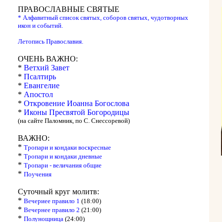
ПРАВОСЛАВНЫЕ СВЯТЫЕ
* Алфавитный список святых, соборов святых, чудотворных
икон и событий.
Летопись Православия.
ОЧЕНЬ ВАЖНО:
*
Ветхий Завет
*
Псалтирь
*
Евангелие
*
Апостол
*
Откровение Иоанна Богослова
*
Иконы Пресвятой Богородицы
(на сайте Паломник, по С. Снессоревой)
ВАЖНО:
*
Тропари и кондаки воскресные
*
Тропари и кондаки дневные
*
Тропари - величания общие
*
Поучения
Суточный круг молитв:
*
Вечериее правило 1
(18:00)
*
Вечернее правило 2
(21:00)
*
Полунощница
(24:00)