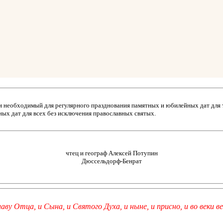
й и необходимый для регулярного празднования памятных и юбилейных дат для 
ых дат для всех без исключения православных святых.
чтец и географ Алексей Потупин
Дюссельдорф-Бенрат
лаву Отца, и Сына, и Святого Духа, и ныне, и присно, и во веки ве