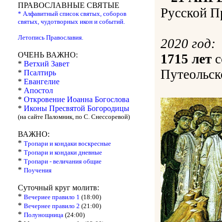
ПРАВОСЛАВНЫЕ СВЯТЫЕ
Русской П
* Алфавитный список святых, соборов
святых, чудотворных икон и событий.
Летопись Православия.
2020 год:
ОЧЕНЬ ВАЖНО:
1715 лет
с
*
Ветхий Завет
Путеольск
*
Псалтирь
*
Евангелие
*
Апостол
*
Откровение Иоанна Богослова
*
Иконы Пресвятой Богородицы
(на сайте Паломник, по С. Снессоревой)
ВАЖНО:
*
Тропари и кондаки воскресные
*
Тропари и кондаки дневные
*
Тропари - величания общие
*
Поучения
Суточный круг молитв:
*
Вечериее правило 1
(18:00)
*
Вечернее правило 2
(21:00)
*
Полунощница
(24:00)