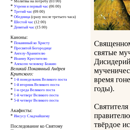
*
Молитвы на потребу (03:00)
*
Утреня и первый час
(06:00)
*
Третий час
(09:00)
*
Обедница
(сразу после третьего часа)
*
Шестой час
(12:00)
*
Девятый час
(15:00)
Каноны:
Священном
*
Покаянный ко Христу
*
Пресвятой Богородице
святые му
*
Ангелу-Хранителю
*
Иоанну Крестителю
Дисидерий
*
Алексею человеку Божию
Великий Покаянный Андрея
мученичес
Критского:
время гон
*
1-й понедельник Великого поста
*
1-й вторник Великого поста
годы).
*
1-я среда Великого поста
*
1-й четверг Великого поста
*
5-й четверг Великого поста
Святителя 
Акафисты:
правителю
*
Иисусу Сладчайшему
твёрдое и
Последование ко Святому