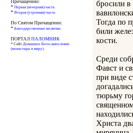
Причащению:
бросили в
*
Первая (вечерняя) часть
вавилонск
*
Вторая (утренняя) часть
Тогда по п
По Святом Причащении:
*
Благодарственные молитвы
били желе
кости.
ПОРТАЛ
ПАЛОМНИК
* Сайт
Домашнее Богославословие
(монастырь в миру)
Среди соб
Фавст и с
при виде 
догадались
тюрьму го
священном
находилис
Христа два
мирянина 