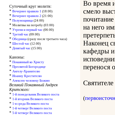
Во время 
Суточный круг молитв:
смело выс
*
Вечериее правило 1
(18:00)
*
Вечернее правило 2
(21:00)
почитание
*
Полунощница
(24:00)
*
Молитвы на потребу (03:00)
на него и
*
Утреня и первый час
(06:00)
претерпет
*
Третий час
(09:00)
*
Обедница
(сразу после третьего часа)
Наконец с
*
Шестой час
(12:00)
*
Девятый час
(15:00)
кафедры и 
Каноны:
исповедник
*
Покаянный ко Христу
перенося о
*
Пресвятой Богородице
*
Ангелу-Хранителю
*
Иоанну Крестителю
*
Алексею человеку Божию
Святителе 
Великий Покаянный Андрея
Критского:
*
1-й понедельник Великого поста
(
первоисточ
*
1-й вторник Великого поста
*
1-я среда Великого поста
*
1-й четверг Великого поста
*
5-й четверг Великого поста