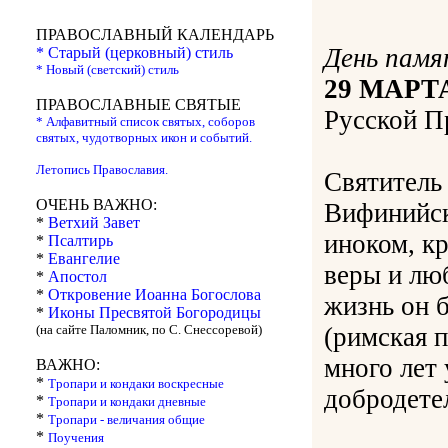
ПРАВОСЛАВНЫЙ КАЛЕНДАРЬ
День памя
* Старый (церковный) стиль
* Новый (светский) стиль
29 МАРТ
ПРАВОСЛАВНЫЕ СВЯТЫЕ
Русской П
* Алфавитный список святых, соборов
святых, чудотворных икон и событий.
Летопись Православия.
Святитель
ОЧЕНЬ ВАЖНО:
Вифинийск
*
Ветхий Завет
иноком, к
*
Псалтирь
*
Евангелие
веры и лю
*
Апостол
*
Откровение Иоанна Богослова
жизнь он 
*
Иконы Пресвятой Богородицы
(на сайте Паломник, по С. Снессоревой)
(римская 
много лет 
ВАЖНО:
*
Тропари и кондаки воскресные
добродете
*
Тропари и кондаки дневные
*
Тропари - величания общие
*
Поучения