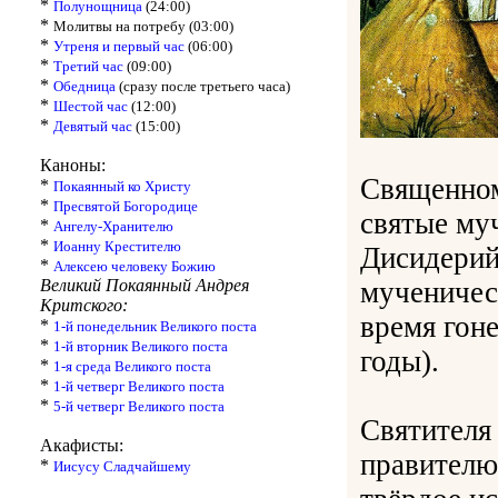
*
Полунощница
(24:00)
*
Молитвы на потребу (03:00)
*
Утреня и первый час
(06:00)
*
Третий час
(09:00)
*
Обедница
(сразу после третьего часа)
*
Шестой час
(12:00)
*
Девятый час
(15:00)
Каноны:
Священном
*
Покаянный ко Христу
*
Пресвятой Богородице
святые му
*
Ангелу-Хранителю
*
Иоанну Крестителю
Дисидерий
*
Алексею человеку Божию
Великий Покаянный Андрея
мученичес
Критского:
время гон
*
1-й понедельник Великого поста
*
1-й вторник Великого поста
годы).
*
1-я среда Великого поста
*
1-й четверг Великого поста
*
5-й четверг Великого поста
Святителя 
Акафисты:
правителю
*
Иисусу Сладчайшему