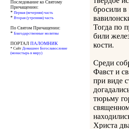
твёрдое и
Последование ко Святому
Причащению:
бросили в
*
Первая (вечерняя) часть
вавилонск
*
Вторая (утренняя) часть
Тогда по п
По Святом Причащении:
*
Благодарственные молитвы
били желе
кости.
ПОРТАЛ
ПАЛОМНИК
* Сайт
Домашнее Богославословие
(монастырь в миру)
Среди соб
Фавст и с
при виде 
догадались
тюрьму го
священном
находилис
Христа два