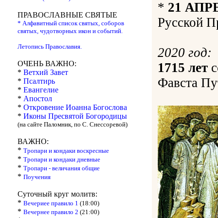
*
21 АПР
ПРАВОСЛАВНЫЕ СВЯТЫЕ
Русской П
* Алфавитный список святых, соборов
святых, чудотворных икон и событий.
Летопись Православия.
2020 год:
ОЧЕНЬ ВАЖНО:
1715 лет
с
*
Ветхий Завет
Фавста Пу
*
Псалтирь
*
Евангелие
*
Апостол
*
Откровение Иоанна Богослова
*
Иконы Пресвятой Богородицы
(на сайте Паломник, по С. Снессоревой)
ВАЖНО:
*
Тропари и кондаки воскресные
*
Тропари и кондаки дневные
*
Тропари - величания общие
*
Поучения
Суточный круг молитв:
*
Вечериее правило 1
(18:00)
*
Вечернее правило 2
(21:00)