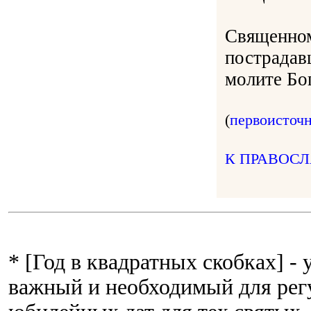
Священном
пострадав
молите Бог
(
первоисточ
К ПРАВОС
* [Год в квадратных скобках] -
важный и необходимый для рег