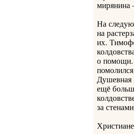
мирянина 
На следую
на растерз
их. Тимофе
колдовства
о помощи.
помолился
Душевная ж
ещё больш
колдовств
за стенами
Христиане