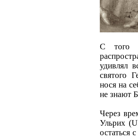
С того 
распрост
удивлял в
святого Г
нося на се
не знают Б
Через вре
Ульрих (U
остаться с