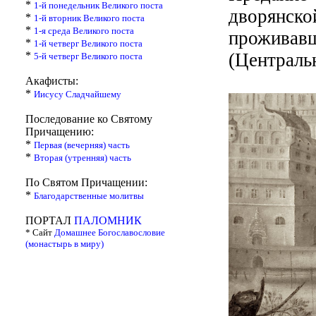
*
1-й понедельник Великого поста
дворянск
*
1-й вторник Великого поста
*
1-я среда Великого поста
прожива
*
1-й четверг Великого поста
*
(Централь
5-й четверг Великого поста
Акафисты:
*
Иисусу Сладчайшему
Последование ко Святому
Причащению:
*
Первая (вечерняя) часть
*
Вторая (утренняя) часть
По Святом Причащении:
*
Благодарственные молитвы
ПОРТАЛ
ПАЛОМНИК
* Сайт
Домашнее Богославословие
(монастырь в миру)