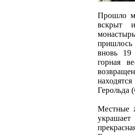
Прошло мн
вскрыт 
монастыр
пришлось
вновь 19 
горная в
возвраще
находятс
Герольда (
Местные ж
украшае
прекрасна