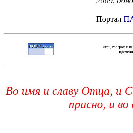
2009, обно
Портал
П
чтец, географ и 
временн
Во имя и славу Отца, и С
присно, и во