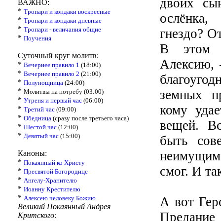
двоих сы
ВАЖНО:
*
Тропари и кондаки воскресные
ослёнка,
*
Тропари и кондаки дневные
*
Тропари - величания общие
гнездо? От
*
Поучения
В этом Г
Суточный круг молитв:
Алексию, 
*
Вечериее правило 1
(18:00)
*
Вечернее правило 2
(21:00)
благоуго
*
Полунощница
(24:00)
*
земных п
Молитвы на потребу (03:00)
*
Утреня и первый час
(06:00)
кому удае
*
Третий час
(09:00)
*
Обедница
(сразу после третьего часа)
вещей. В
*
Шестой час
(12:00)
*
Девятый час
(15:00)
быть сов
неимущим.
Каноны:
*
Покаянный ко Христу
смог. И т
*
Пресвятой Богородице
*
Ангелу-Хранителю
*
Иоанну Крестителю
*
Алексею человеку Божию
А вот Гер
Великий Покаянный Андрея
Предание 
Критского: