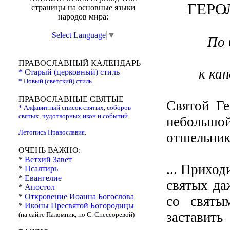
ГЕРО
страницы на основные языки
народов мира:
Select Language
▼
По 
ПРАВОСЛАВНЫЙ КАЛЕНДАРЬ
к ка
* Старый (церковный) стиль
* Новый (светский) стиль
ПРАВОСЛАВНЫЕ СВЯТЫЕ
Святой Ге
* Алфавитный список святых, соборов
святых, чудотворных икон и событий.
небольшо
Летопись Православия.
отшельник
ОЧЕНЬ ВАЖНО:
*
Ветхий Завет
... Приход
*
Псалтирь
*
Евангелие
святых да
*
Апостол
*
Откровение Иоанна Богослова
со святы
*
Иконы Пресвятой Богородицы
заставить
(на сайте Паломник, по С. Снессоревой)