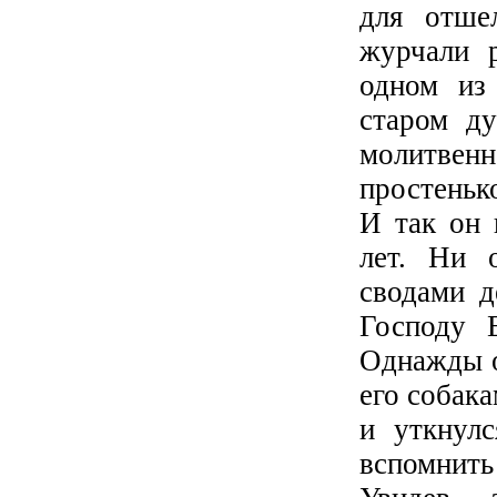
для отше
журчали 
одном из
старом ду
молитвен
простеньк
И так он 
лет. Ни 
сводами д
Господу 
Однажды о
его собака
и уткнулс
вспомнит