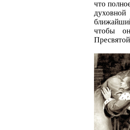
что полное
духовно
ближайши
чтобы он
Пресвятой