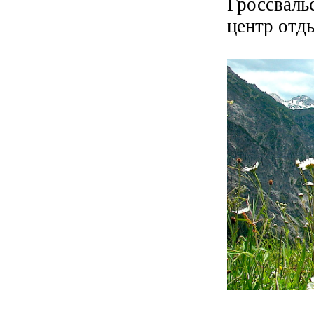
Гроссваль
центр отд