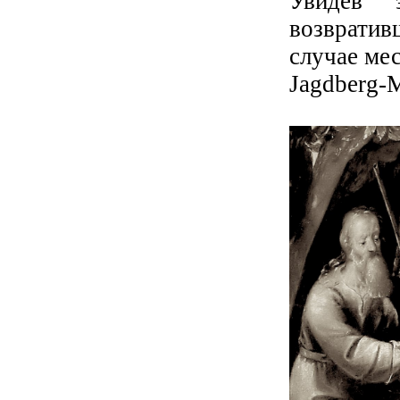
Увидев 
возврати
случае ме
Jagdberg-M