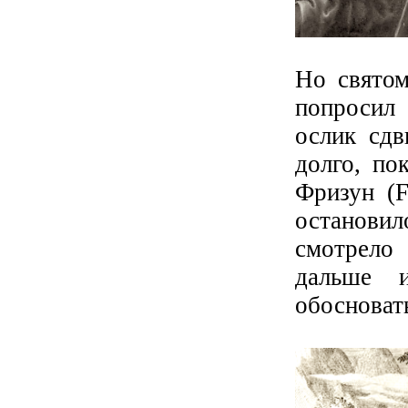
Но святом
попросил 
ослик сдв
долго, по
Фризун (F
остановил
смотрело 
дальше 
обосновать