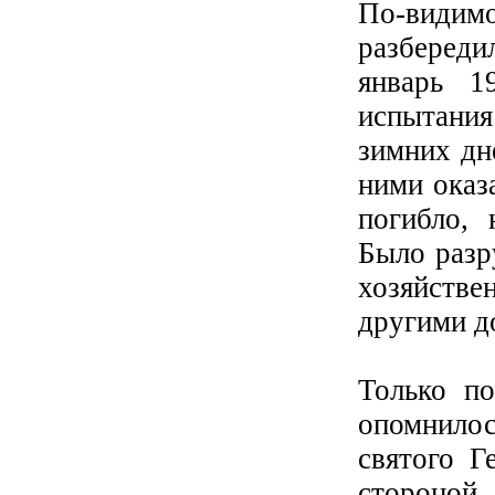
По-видим
разбереди
январь 1
испытани
зимних дн
ними оказ
погибло, 
Было разр
хозяйстве
другими 
Только по
опомнило
святого Г
стороной