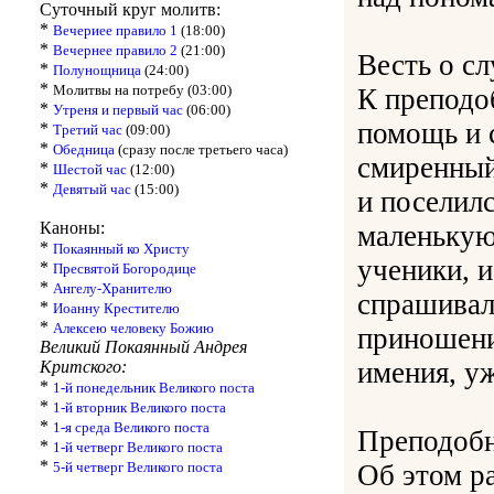
Суточный круг молитв:
*
Вечериее правило 1
(18:00)
*
Вечернее правило 2
(21:00)
Весть о с
*
Полунощница
(24:00)
*
Молитвы на потребу (03:00)
К преподо
*
Утреня и первый час
(06:00)
помощь и 
*
Третий час
(09:00)
*
Обедница
(сразу после третьего часа)
смиренный 
*
Шестой час
(12:00)
*
Девятый час
(15:00)
и поселилс
Каноны:
маленькую
*
Покаянный ко Христу
ученики, и
*
Пресвятой Богородице
*
Ангелу-Хранителю
спрашивал
*
Иоанну Крестителю
*
Алексею человеку Божию
приношени
Великий Покаянный Андрея
имения, уж
Критского:
*
1-й понедельник Великого поста
*
1-й вторник Великого поста
*
1-я среда Великого поста
Преподобн
*
1-й четверг Великого поста
*
5-й четверг Великого поста
Об этом р