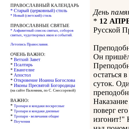
ПРАВОСЛАВНЫЙ КАЛЕНДАРЬ
День памя
* Старый (церковный) стиль
* Новый (светский) стиль
*
12 АПР
ПРАВОСЛАВНЫЕ СВЯТЫЕ
Русской П
* Алфавитный список святых, соборов
святых, чудотворных икон и событий.
Летопись Православия.
Преподобн
ОЧЕНЬ ВАЖНО:
Он пришёл
*
Ветхий Завет
Преподобн
*
Псалтирь
*
Евангелие
остаться в
*
Апостол
*
Откровение Иоанна Богослова
суток. Од
*
Иконы Пресвятой Богородицы
(на сайте Паломник, по С. Снессоревой)
преподобно
Наказание
ВАЖНО:
*
Тропари и кондаки воскресные
поверг его
*
Тропари и кондаки дневные
*
Тропари - величания общие
изгонит!"
*
Поучения
над поном