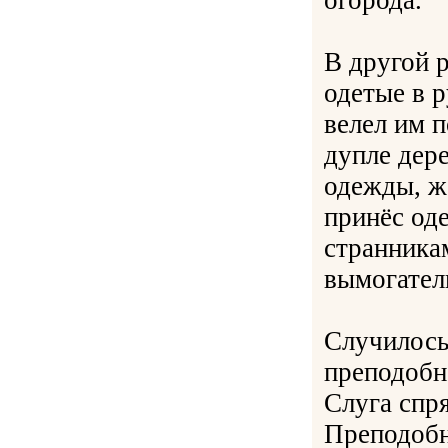
огорода.
В другой 
одетые в 
велел им п
дупле дер
одежды, ж
принёс од
странникам
вымогател
Случилось
преподобн
Слуга спря
Преподобн