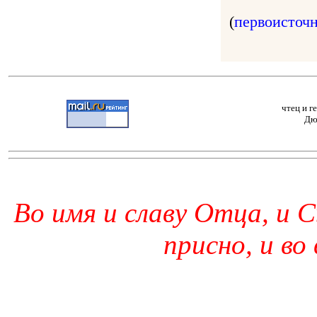
(
первоисточ
чтец и г
Дю
Во имя и славу Отца, и С
присно, и во