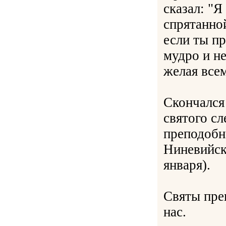
сказал: "Я
спрятанной
если ты пр
мудро и н
желая всем
Скончался
святого сл
преподобн
Ниневийско
января).
Святы пре
нас.