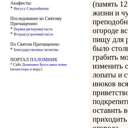
(память 12
Акафисты:
*
Иисусу Сладчайшему
жизни и ч
Последование ко Святому
преподобн
Причащению:
*
огороде вс
Первая (вечерняя) часть
*
Вторая (утренняя) часть
пищу для 
По Святом Причащении:
было стол
*
Благодарственные молитвы
грабить м
ПОРТАЛ
ПАЛОМНИК
изменить с
* Сайт
Домашнее Богославословие
(монастырь в миру)
лопаты и с
иноков вс
приветств
подкрепит
оставить 
приходить