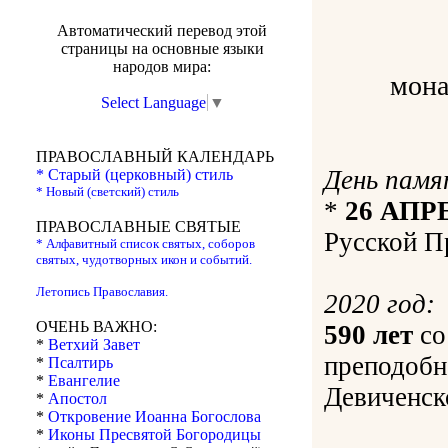
Автоматический перевод этой
страницы на основные языки
народов мира:
мона
Select Language
▼
ПРАВОСЛАВНЫЙ КАЛЕНДАРЬ
День памя
* Старый (церковный) стиль
* Новый (светский) стиль
*
26 АПР
ПРАВОСЛАВНЫЕ СВЯТЫЕ
Русской П
* Алфавитный список святых, соборов
святых, чудотворных икон и событий.
Летопись Православия.
2020 год:
ОЧЕНЬ ВАЖНО:
590 лет
со
*
Ветхий Завет
преподобн
*
Псалтирь
*
Евангелие
Девиченск
*
Апостол
*
Откровение Иоанна Богослова
*
Иконы Пресвятой Богородицы