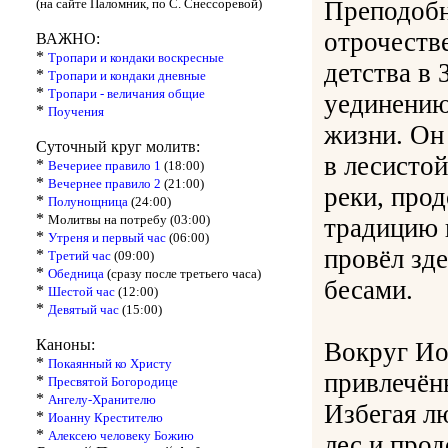
(на сайте Паломник, по С. Снессоревой)
Преподобн
отрочеств
ВАЖНО:
*
Тропари и кондаки воскресные
детства в 
*
Тропари и кондаки дневные
*
Тропари - величания общие
уединению
*
Поучения
жизни. Он
Суточный круг молитв:
в лесисто
*
Вечериее правило 1
(18:00)
*
Вечернее правило 2
(21:00)
реки, про
*
Полунощница
(24:00)
*
Молитвы на потребу (03:00)
традицию 
*
Утреня и первый час
(06:00)
провёл зде
*
Третий час
(09:00)
*
Обедница
(сразу после третьего часа)
бесами.
*
Шестой час
(12:00)
*
Девятый час
(15:00)
Каноны:
Вокруг Ио
*
Покаянный ко Христу
привлечён
*
Пресвятой Богородице
*
Ангелу-Хранителю
Избегая л
*
Иоанну Крестителю
*
Алексею человеку Божию
лес и прод