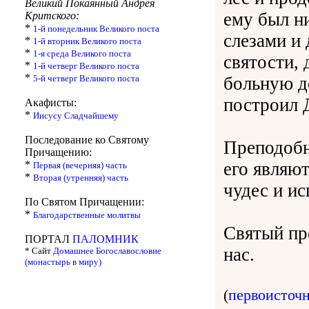
Великий Покаянный Андрея
ему был н
Критского:
*
1-й понедельник Великого поста
слезами и 
*
1-й вторник Великого поста
*
1-я среда Великого поста
святости, 
*
1-й четверг Великого поста
*
5-й четверг Великого поста
больную до
построил 
Акафисты:
*
Иисусу Сладчайшему
Последование ко Святому
Преподобн
Причащению:
*
его являю
Первая (вечерняя) часть
*
Вторая (утренняя) часть
чудес и ис
По Святом Причащении:
*
Благодарственные молитвы
Святый пр
ПОРТАЛ
ПАЛОМНИК
нас.
* Сайт
Домашнее Богославословие
(монастырь в миру)
(
первоисточ