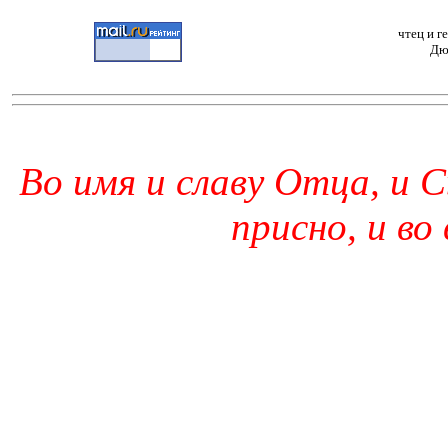
чтец и г
Дю
Во имя и славу Отца, и С
присно, и во