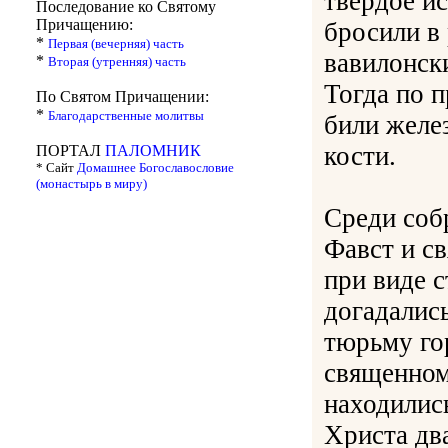
твёрдое и
Последование ко Святому
Причащению:
бросили в
*
Первая (вечерняя) часть
вавилонск
*
Вторая (утренняя) часть
Тогда по п
По Святом Причащении:
*
Благодарственные молитвы
били желе
кости.
ПОРТАЛ
ПАЛОМНИК
* Сайт
Домашнее Богославословие
(монастырь в миру)
Среди соб
Фавст и с
при виде 
догадались
тюрьму го
священном
находилис
Христа два