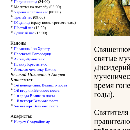
*
Полунощница
(24:00)
*
Молитвы на потребу (03:00)
*
Утреня и первый час
(06:00)
*
Третий час
(09:00)
*
Обедница
(сразу после третьего часа)
*
Шестой час
(12:00)
*
Девятый час
(15:00)
Каноны:
Священном
*
Покаянный ко Христу
*
Пресвятой Богородице
святые му
*
Ангелу-Хранителю
*
Иоанну Крестителю
Дисидерий
*
Алексею человеку Божию
Великий Покаянный Андрея
мученичес
Критского:
время гон
*
1-й понедельник Великого поста
*
1-й вторник Великого поста
годы).
*
1-я среда Великого поста
*
1-й четверг Великого поста
*
5-й четверг Великого поста
Святителя 
Акафисты:
правителю
*
Иисусу Сладчайшему