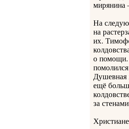
мирянина 
На следую
на растерз
их. Тимофе
колдовства
о помощи.
помолился
Душевная ж
ещё больш
колдовств
за стенами
Христиане