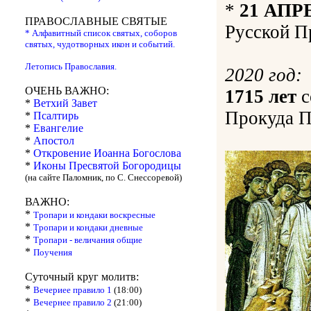
*
21 АПР
ПРАВОСЛАВНЫЕ СВЯТЫЕ
Русской П
* Алфавитный список святых, соборов
святых, чудотворных икон и событий.
Летопись Православия.
2020 год:
ОЧЕНЬ ВАЖНО:
1715 лет
с
*
Ветхий Завет
Прокуда П
*
Псалтирь
*
Евангелие
*
Апостол
*
Откровение Иоанна Богослова
*
Иконы Пресвятой Богородицы
(на сайте Паломник, по С. Снессоревой)
ВАЖНО:
*
Тропари и кондаки воскресные
*
Тропари и кондаки дневные
*
Тропари - величания общие
*
Поучения
Суточный круг молитв:
*
Вечериее правило 1
(18:00)
*
Вечернее правило 2
(21:00)