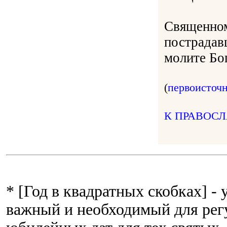
Священном
пострадав
молите Бог
(
первоисточ
К ПРАВОС
* [Год в квадратных скобках] -
важный и необходимый для рег