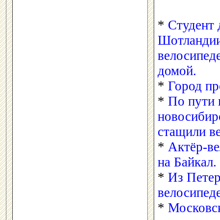
*
Студент 
Шотландии
велосипеде
домой.
*
Город пр
*
По пути 
новосибир
стащили в
*
Актёр-ве
на Байкал.
*
Из Петер
велосипеде
*
Московск