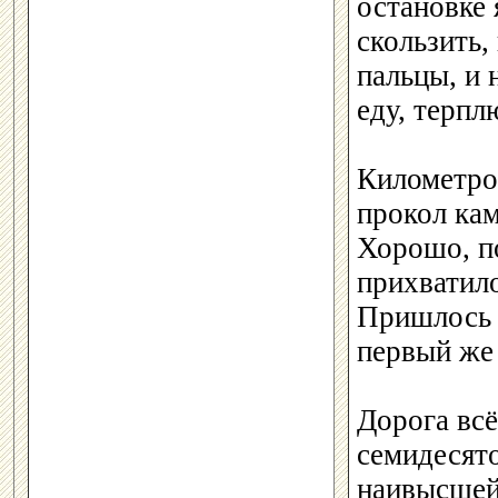
остановке 
скользить
пальцы, и 
еду, терпл
Километров
прокол кам
Хорошо, п
прихватило
Пришлось 
первый же 
Дорога всё
семидесято
наивысшей 