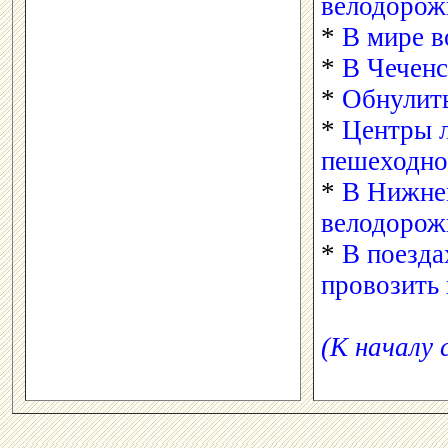
велодорож
*
В мире в
*
В Чеченс
*
Обнулить
*
Центры 
пешеходно
*
В Нижнем
велодорож
*
В поезда
провозить
(К началу