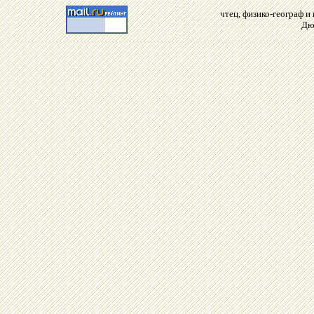
чтец, физико-географ 
Дю