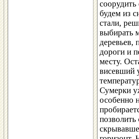
соорудить 
будем из сн
стали, реш
выбирать 
деревьев, 
дороги и п
месту. Ост
висевший у
температур
Сумерки уж
особенно н
пробираетс
позволить 
скрывавшее
горизонт. 