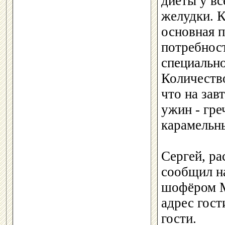
диеты у вс
желудки. К
основная п
потребност
специальн
Количество
что на зав
ужин - гре
карамельн
Сергей, р
сообщил на
шофёром М
адрес гост
гости.