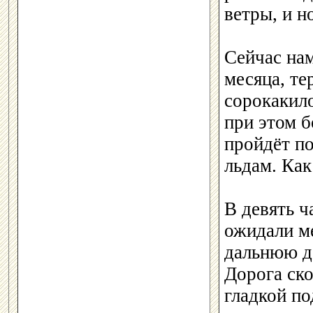
ветры, и н
Сейчас нам
месяца, те
сорокакил
при этом б
пройдёт по
льдам. Ка
В девять ч
ожидали м
дальнюю до
Дорога ско
гладкой по