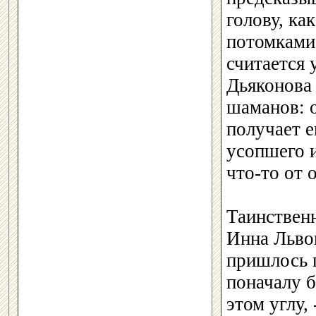
голову, ка
потомками 
считается 
Дьяконова
шаманов: 
получает е
усопшего и
что-то от 
Таинствен
Инна Львов
пришлось 
поначалу б
этом углу,