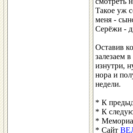
смотреть н
Такое уж с
меня - сы
Серёжи - д
Оставив к
залезаем в
изнутри, н
нора и пол
недели.
* К преды
* К следу
* Мемори
* Сайт
ВЕ