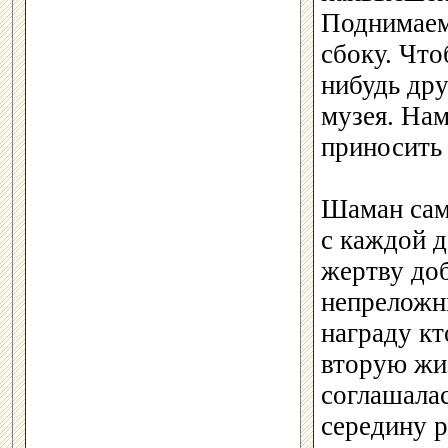
Поднимаем
сбоку. Что
нибудь др
музея. Нам
приносить
Шаман сам
с каждой д
жертву до
непреложн
награду кт
вторую жиз
соглашалас
середину 