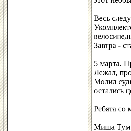
этот необ
Весь след
Укомплекто
велосипеды
Завтра - ст
5 марта. П
Лежал, пр
Молил судь
остались 
Ребята со 
Миша Тумае