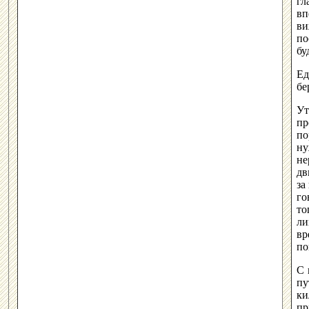
гл
вп
ви
по
бу
Ед
бе
Ут
пр
по
ну
не
дв
за
го
то
ли
вр
по
С 
пу
ки
пр