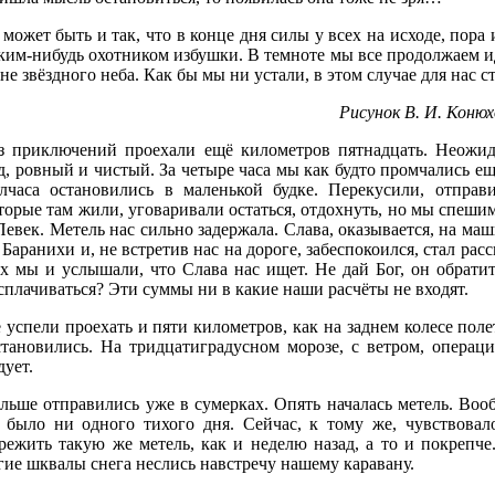
 может быть и так, что в конце дня силы у всех на исходе, пора
ким-нибудь охотником избушки. В темноте мы все продолжаем ид
не звёздного неба. Как бы мы ни устали, в этом случае для нас с
Рисунок В. И. Конюх
з приключений проехали ещё километров пятнадцать. Неожи
д, ровный и чистый. За четыре часа мы как будто промчались е
лчаса остановились в маленькой будке. Перекусили, отправи
торые там жили, уговаривали остаться, отдохнуть, но мы спеши
Певек. Метель нас сильно задержала. Слава, оказывается, на ма
 Баранихи и, не встретив нас на дороге, забеспокоился, стал ра
х мы и услышали, что Слава нас ищет. Не дай Бог, он обратит
сплачиваться? Эти суммы ни в какие наши расчёты не входят.
 успели проехать и пяти километров, как на заднем колесе поле
тановились. На тридцатиградусном морозе, с ветром, операц
дует.
льше отправились уже в сумерках. Опять началась метель. Воо
 было ни одного тихого дня. Сейчас, к тому же, чувствовал
режить такую же метель, как и неделю назад, а то и покрепче.
гие шквалы снега неслись навстречу нашему каравану.