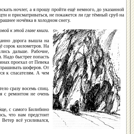
 искать ночлег, а я прошу пройти ещё немного, до указанной
ти и присматриваться, не покажется ли где тёмный сруб на
трашнее ночёвка в холодном снегу.
овой к этой главе книги
.
данно дорога вышла на
щё сорок километров. На
лись дальше. Рабочие,
м. Надо быстрее попасть
шинах проехал от Певека
сспрашивать шоферов. От
ся к спасателям. А чем
тело сразу восемь спиц.
ия с ремонтом не очень
бще, с самого Билибино
ось, что нам предстоит
 Ветер всё усиливался,