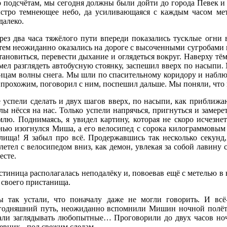
 подсчётам, мы сегодня должны были дойти до города Певек и в
стро темнеющее небо, да усиливающаяся с каждым часом мете
далеко.
рез два часа тяжёлого пути впереди показались тусклые огни 
тем неожиданно оказались на дороге с высоченными сугробами п
тановиться, перевести дыхание и оглядеться вокруг. Наверху т
мел разглядеть автобусную стоянку, заспешил вверх по насыпи. 
ицам волны снега. Мы шли по спасительному коридору и наблюд
 прохожим, поговорил с ним, поспешил дальше. Мы поняли, что 
 успели сделать и двух шагов вверх, по насыпи, как приближ
лы нёсся на нас. Только успели напрячься, пригнуться и замере
млю. Поднимаясь, я увидел картину, которая не скоро исчезне
нью изогнулся Миша, а его велосипед с сорока килограммовым
лища! Я забыл про всё. Продержавшись так несколько секунд
летел с велосипедом вниз, как демон, увлекая за собой лавину
есте.
стиница располагалась неподалёку и, повоевав ещё с метелью в
 своего пристанища.
 так устали, что поначалу даже не могли говорить. И всё-
годняшний путь, неожиданно вспомнили Мишин ночной полёт н
али заглядывать любопытные… Проговорили до двух часов ночи
евник - пол свежим следам.