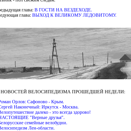
едыдущая глава:
В ГОСТИ НА ВЕЗДЕХОДЕ.
едующая глава:
ВЫХОД К ВЕЛИКОМУ ЛЕДОВИТОМУ.
2 НОВОСТЕЙ ВЕЛОСИПЕДИЗМА ПРОШЕДШЕЙ НЕДЕЛИ:
Роман Орлов: Сафоново - Крым.
Сергей Наконечный: Иркутск - Москва.
Велопутешествие далеко - это всегда здорово!
НАСТОЯЩИЕ "Верные друзья".
Белорусские семейные велобудни.
Велосипедизм Лен-области.