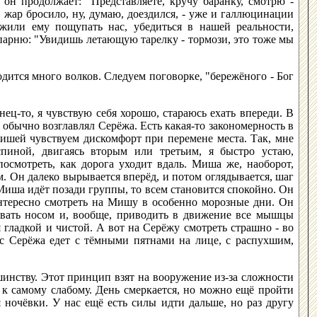
он продолжает: "Представляете, кручу баранку, смотрю -
в жар бросило, ну, думаю, доездился, - уже и галлюцинации
или ему пощупать нас, убедиться в нашей реальности,
 парню: "Увидишь летающую тарелку - тормози, это тоже мы
одится много волков. Следуем поговорке, "бережёного - Бог
ец-то, я чувствую себя хорошо, стараюсь ехать впереди. В
обычно возглавлял Серёжа. Есть какая-то закономерность в
Мишей чувствуем дискомфорт при перемене места. Так, мне
пиной, двигаясь вторым или третьим, я быстро устаю,
посмотреть, как дорога уходит вдаль. Миша же, наоборот,
м. Он далеко вырывается вперёд, и потом оглядывается, шаг
 Миша идёт позади группы, то всем становится спокойно. Он
 Интересно смотреть на Мишу в особенно морозные дни. Он
гивать носом и, вообще, приводить в движение все мышцы
 гладкой и чистой. А вот на Серёжу смотреть страшно - во
ас Серёжа едет с тёмными пятнами на лице, с распухшим,
инству. Этот принцип взят на вооружение из-за сложности
 к самому слабому. День смеркается, но можно ещё пройти
я ночёвки. У нас ещё есть силы идти дальше, но раз другу