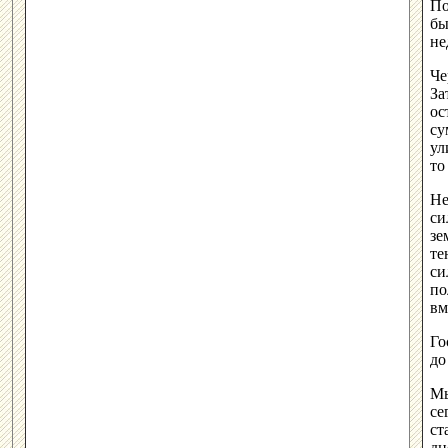
По
бы
не
Че
За
ос
су
ул
то
Не
си
зе
те
си
по
вм
Го
до
Мы
се
ст
дн