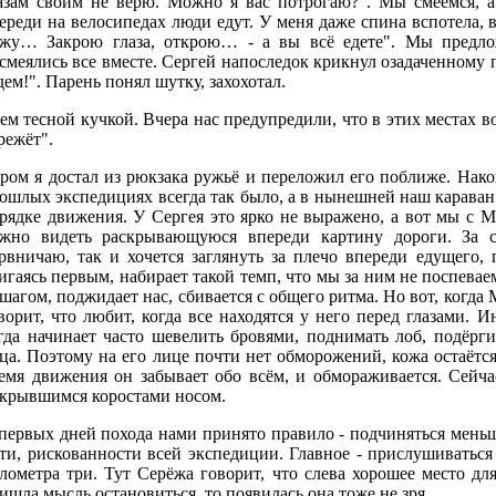
азам своим не верю. Можно я вас потрогаю?". Мы смеёмся, а 
ереди на велосипедах люди едут. У меня даже спина вспотела, 
жу… Закрою глаза, открою… - а вы всё едете". Мы предлож
смеялись все вместе. Сергей напоследок крикнул озадаченному
дем!". Парень понял шутку, захохотал.
ем тесной кучкой. Вчера нас предупредили, что в этих местах в
режёт".
ром я достал из рюкзака ружьё и переложил его поближе. Након
ошлых экспедициях всегда так было, а в нынешней наш караван 
рядке движения. У Сергея это ярко не выражено, а вот мы с 
жно видеть раскрывающуюся впереди картину дороги. За с
рвничаю, так и хочется заглянуть за плечо впереди едущего, 
игаясь первым, набирает такой темп, что мы за ним не поспевае
 шагом, поджидает нас, сбивается с общего ритма. Но вот, когда
ворит, что любит, когда все находятся у него перед глазами.
гда начинает часто шевелить бровями, поднимать лоб, подёр
ца. Поэтому на его лице почти нет обморожений, кожа остаётся
емя движения он забывает обо всём, и обмораживается. Сейч
крывшимся коростами носом.
первых дней похода нами принято правило - подчиняться меньш
ти, рискованности всей экспедиции. Главное - прислушиваться
лометра три. Тут Серёжа говорит, что слева хорошее место дл
ишла мысль остановиться, то появилась она тоже не зря…