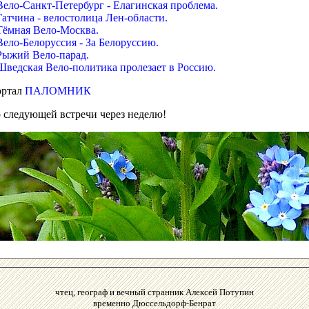
Вело-Санкт-Петербург - Елагинская проблема.
Гатчина - велостолица Лен-области.
Тёмная Вело-Москва.
Вело-Белоруссия - За Белоруссию.
Рыжий Вело-парад.
Шведская Вело-политика пролезает в Россию.
ртал
ПАЛОМНИК
 следующей встречи через неделю!
чтец, географ и вечный странник Алексей Потупин
временно Дюссельдорф-Бенрат