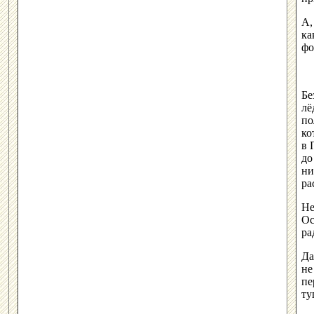
А,
ка
фо
Бе
лё
по
ко
в 
до
ни
ра
Не
Ос
ра
Да
не
пе
ту