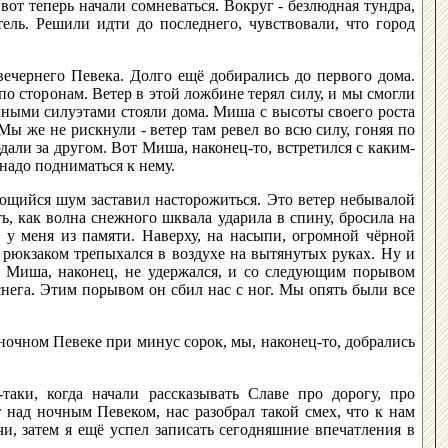
от теперь начали сомневаться. Вокруг - безлюдная тундра,
ль. Решили идти до последнего, чувствовали, что город
вечернего Певека. Долго ещё добирались до первого дома.
о сторонам. Ветер в этой ложбине терял силу, и мы смогли
ёмными силуэтами стояли дома. Миша с высоты своего роста
Мы же не рискнули - ветер там ревел во всю силу, гоняя по
али за другом. Вот Миша, наконец-то, встретился с каким-
надо подниматься к нему.
ающийся шум заставил насторожиться. Это ветер небывалой
ть, как волна снежного шквала ударила в спину, бросила на
т у меня из памяти. Наверху, на насыпи, огромной чёрной
 рюкзаком трепыхался в воздухе на вытянутых руках. Ну и
, Миша, наконец, не удержался, и со следующим порывом
 снега. Этим порывом он сбил нас с ног. Мы опять были все
 ночном Певеке при минус сорок, мы, наконец-то, добрались
таки, когда начали рассказывать Славе про дорогу, про
ад ночным Певеком, нас разобрал такой смех, что к нам
, затем я ещё успел записать сегодняшние впечатления в