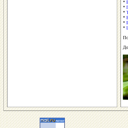
*
*
*
*
*
*
По
До