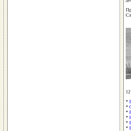
Пр
Сл
1
*
*
*
*
*
*