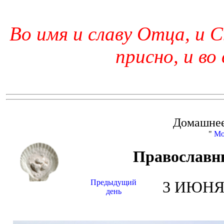
Во имя и славу Отца, и С
присно, и во
Домашнее
"
Мо
Православн
Предыдущий
3 ИЮНЯ 
день