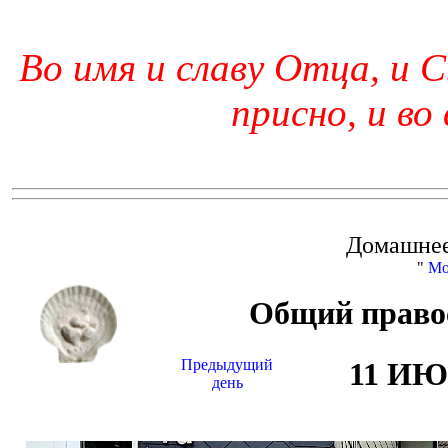
Во имя и славу Отца, и С
присно, и во
Домашнее
"
Мо
Общий право
Предыдущий
11 И
день