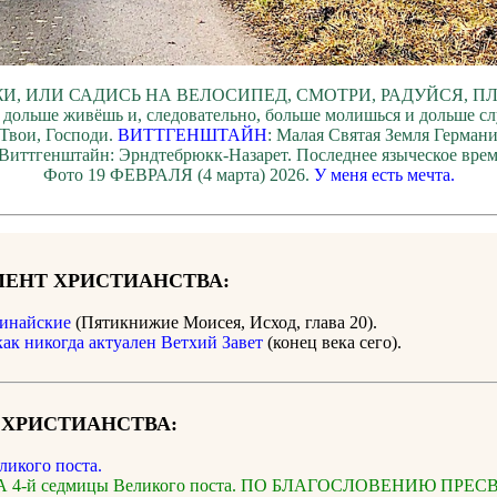
И, ИЛИ САДИСЬ НА ВЕЛОСИПЕД, СМОТРИ, РАДУЙСЯ, П
 дольше живёшь и, следовательно, больше молишься и дольше с
Твои, Господи.
ВИТТГЕНШТАЙН
: Малая Святая Земля Герман
 Виттгенштайн: Эрндтебрюкк-Назарет. Последнее языческое врем
Фото 19 ФЕВРАЛЯ (4 марта) 2026.
У меня есть мечта.
ЕНТ ХРИСТИАНСТВА:
инайские
(Пятикнижие Моисея, Исход, глава 20).
как никогда актуален Ветхий Завет
(конец века сего).
 ХРИСТИАНСТВА:
ликого поста.
 4-й седмицы Великого поста. ПО БЛАГОСЛОВЕНИЮ ПРЕ