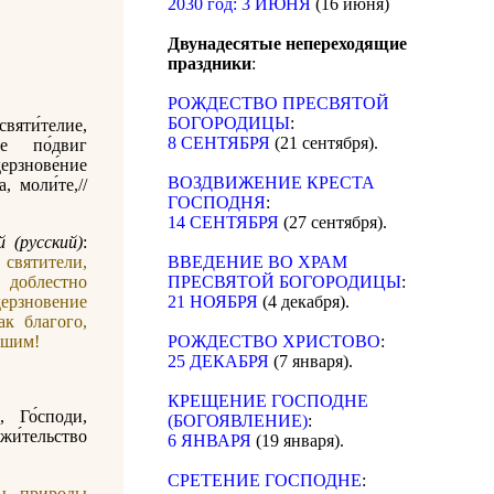
2030 год: 3 ИЮНЯ
(16 июня)
Двунадесятые непереходящие
праздники
:
РОЖДЕСТВО ПРЕСВЯТОЙ
БОГОРОДИЦЫ
:
вяти́телие,
8 СЕНТЯБРЯ
(21 сентября).
ре по́двиг
ерзнове́ние
ВОЗДВИЖЕНИЕ КРЕСТА
а, моли́те,//
ГОСПОДНЯ
:
14 СЕНТЯБРЯ
(27 сентября).
 (русский)
:
вятители,
ВВЕДЕНИЕ ВО ХРАМ
доблестно
ПРЕСВЯТОЙ БОГОРОДИЦЫ
:
ерзновение
21 НОЯБРЯ
(4 декабря).
ак благого,
ашим!
РОЖДЕСТВО ХРИСТОВО
:
25 ДЕКАБРЯ
(7 января).
КРЕЩЕНИЕ ГОСПОДНЕ
, Го́споди,
(БОГОЯВЛЕНИЕ)
:
 жи́тельство
6 ЯНВАРЯ
(19 января).
СРЕТЕНИЕ ГОСПОДНЕ
:
ы природы