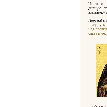
Честна́го о
ди́вную по
взыва́ем:// 
Перевод с 
празднуем
над против
слава и че
пробол еси