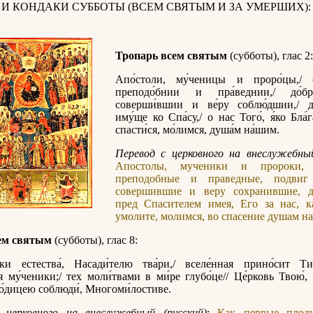
 И КОНДАКИ СУББОТЫ (ВСЕМ СВЯТЫМ И ЗА УМЕРШИХ):
Тропарь всем святым
(субботы), глас 2:
Апо́столи, му́ченицы и проро́цы,/ с
преподо́бнии и пра́веднии,/ до́б
соверши́вшии и ве́ру соблю́дшии,/ д
иму́ще ко Спа́су,/ о нас Того́, я́ко Бла́г
спасти́ся, мо́лимся, душа́м на́шим.
Перевод с церковного на внеслужебный
Апостолы, мученики и пророки, с
преподобные и праведные, подвиг 
совершившие и веру сохранившие, д
пред Спасителем имея, Его за нас, к
умолите, молимся, во спасение душам н
ем святым
(субботы), глас 8:
тки естества́, Насади́телю тва́ри,/ вселе́нная прино́сит Ти
я му́ченики;/ тех моли́твами в ми́ре глубо́це// Це́рковь Твою́,
ро́дицею соблюди́, Многоми́лостиве.
 церковного на внеслужебный (русский)
:
Как первые плод