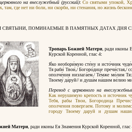
церковного на внеслужебный (русский)
:
Со святыми упокой, Хр
, там, где нет ни боли, ни скорби, ни стенания, но жизнь бескон
И СВЯТЫНИ, ПОМИНАЕМЫЕ В ПАМЯТНЫХ ДАТАХ ДНЯ С
Тропарь Божией Матери
, ради иконы 
Курской Коренной, глас 4:
Я́ко необори́мую сте́ну и исто́чник чуде́
Тя раби́ Твои́,/ Богоро́дице пречи́стая,/ 
ополче́ния низлага́ем./ Те́мже мо́лим Тя:
Твоему́ да́руй// и душа́м на́шим ве́лию ми
Перевод с церковного на внеслужебный
Как нерушимую крепость и источник чу
Тебя, рабы Твои, Богородица Пречист
ополчения повергаем. Потому и молимс
городу Твоему даруй и душам наши
жией Матери
, ради иконы Ея Знамения Курской Коренной, глас 