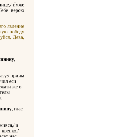
нице,/ и́мже
ебе́ ве́рою
его явление
ьную победу
уйся, Дева,
иянину
,
разу:/ приим
учил еси
ежати же о
нгелы
.
янину
, глас
ився,/ и
 крепко,/
всех нас.