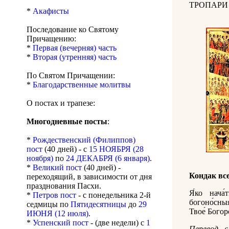
ТРОПАРИ
*
Акафисты
Последование ко Святому
Причащению:
*
Первая (вечерняя) часть
*
Вторая (утренняя) часть
По Святом Причащении:
*
Благодарственные молитвы
О постах и трапезе:
Многодневные посты
:
*
Рождественский (Филиппов)
пост
(40 дней) - с
15 НОЯБРЯ (28
ноября)
по
24 ДЕКАБРЯ (6 января)
.
*
Великий пост
(40 дней) -
Кондак вс
переходящий, в зависимости от дня
празднования Пасхи.
Я́ко нача́
*
Петров пост
- с понедельника 2-й
богоно́сны
седмицы по
Пятидесятницы
до
29
Твое́ Бого
ИЮНЯ (12 июля)
.
*
Успенский пост
- (две недели) с
1
Перевод с