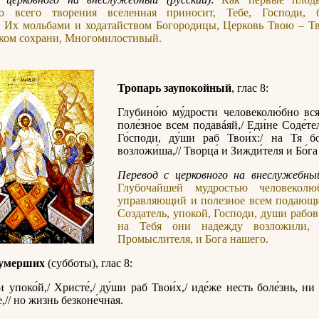
ю всего творения вселенная приносит, Тебе, Господи, 
. Их мольбами и ходатайством Богородицы, Церковь Твою – Т
оком сохрани, Многомилостивый.
Тропарь заупокойный
, глас 8:
Глубино́ю му́дрости человеколю́бно вся 
поле́зное всем подавáяй,/ Еди́не Соде́те
Го́споди, ду́ши раб Твои́х:/ на Тя б
возложи́ша,// Творца́ и Зижди́теля и Бо́га
Перевод с церковного на внеслужебный
Глубочайшей мудростью человеколю
управляющий и полезное всем подающ
Создатель, упокой, Господи, души рабов
на Тебя они надежду возложили, 
Промыслителя, и Бога нашего.
 умерших
(субботы), глас 8:
 упоко́й,/ Христе́,/ ду́ши раб Твои́х,/ иде́же несть боле́знь, ни 
,// но жизнь безконе́чная.