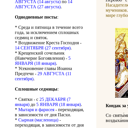
АВГУСТА (14 августа)
по
14
Насадител
АВГУСТА (27 августа)
.
мучеников
мире глуб
Однодневные посты
:
* Среда и пятница в течение всего
года, за исключением сплошных
седмиц и святок.
* Воздвижение Креста Господня -
14 СЕНТЯБРЯ (27 сентября)
.
* Крещенский сочельник
(Навечерие Богоявления) -
5
ЯНВАРЯ (18 января)
.
* Усекновение главы Иоанна
Предтечи -
29 АВГУСТА (11
сентября)
.
Сплошные седмицы
:
* Святки - с
25 ДЕКАБРЯ (7
января)
до
5 ЯНВАРЯ (18 января)
.
Кондак за
*
Мытаря и фарисея
- переходящая,
в зависимости от дня Пасхи.
Со святы́ми
*
Сырная (масленица)
-
воздыха́ние
переходящая, в зависимости от дня