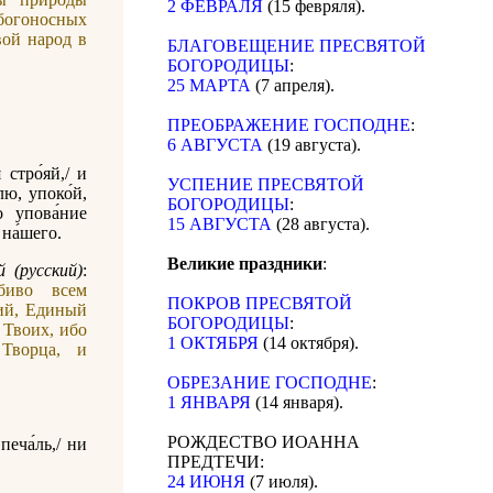
2 ФЕВРАЛЯ
(15 февряля).
богоносных
вой народ в
БЛАГОВЕЩЕНИЕ ПРЕСВЯТОЙ
БОГОРОДИЦЫ
:
25 МАРТА
(7 апреля).
ПРЕОБРАЖЕНИЕ ГОСПОДНЕ
:
6 АВГУСТА
(19 августа).
стро́яй,/ и
УСПЕНИЕ ПРЕСВЯТОЙ
лю, упоко́й,
БОГОРОДИЦЫ
:
о упова́ние
15 АВГУСТА
(28 августа).
 на́шего.
Великие праздники
:
 (русский)
:
биво всем
ПОКРОВ ПРЕСВЯТОЙ
ий, Единый
БОГОРОДИЦЫ
:
 Твоих, ибо
1 ОКТЯБРЯ
(14 октября).
Творца, и
ОБРЕЗАНИЕ ГОСПОДНЕ
:
1 ЯНВАРЯ
(14 января).
РОЖДЕСТВО ИОАННА
печа́ль,/ ни
ПРЕДТЕЧИ:
24 ИЮНЯ
(7 июля).