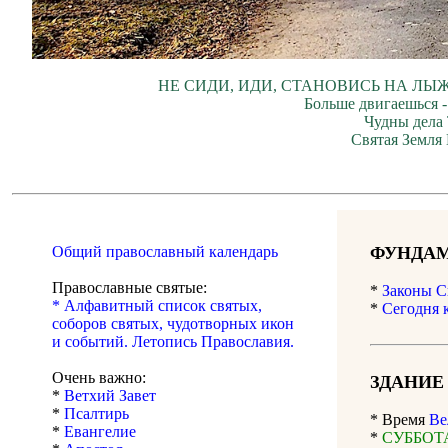
НЕ СИДИ, ИДИ, СТАНОВИСЬ НА ЛЫЖ
Больше двигаешься -
Чудны дела 
Святая Земля
Общий православный календарь
ФУНДАМ
Православные святые:
*
Законы С
* Алфавитный список святых,
*
Сегодня 
соборов святых, чудотворных икон
и событий. Летопись Православия.
Очень важно:
ЗДАНИЕ
*
Ветхий Завет
*
Псалтирь
* Время
Ве
*
Евангелие
*
СУББОТА