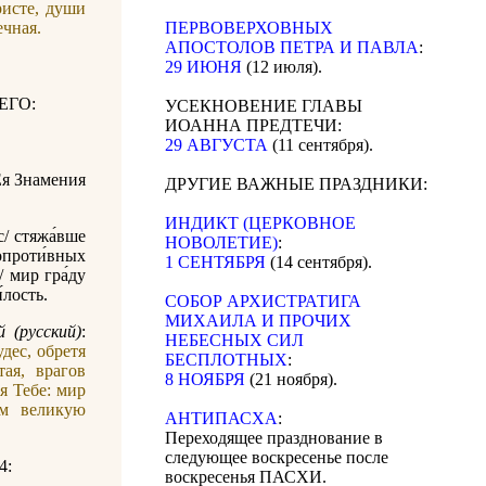
исте, души
ечная.
ПЕРВОВЕРХОВНЫХ
АПОСТОЛОВ ПЕТРА И ПАВЛА
:
29 ИЮНЯ
(12 июля).
ЕГО:
УСЕКНОВЕНИЕ ГЛАВЫ
ИОАННА ПРЕДТЕЧИ:
29 АВГУСТА
(11 сентября).
Ея Знамения
ДРУГИЕ ВАЖНЫЕ ПРАЗДНИКИ:
ИНДИКТ (ЦЕРКОВНОЕ
с/ стяжа́вше
НОВОЛЕТИЕ)
:
сопроти́вных
1 СЕНТЯБРЯ
(14 сентября).
/ мир гра́ду
́лость.
CОБОР АРХИСТРАТИГА
МИХАИЛА И ПРОЧИХ
 (русский)
:
НЕБЕСНЫХ СИЛ
дес, обретя
БЕСПЛОТНЫХ
:
ая, врагов
8 НОЯБРЯ
(21 ноября).
я Тебе: мир
м великую
АНТИПАСХА
:
Переходящее празднование в
следующее воскресенье после
4:
воскресенья ПАСХИ.