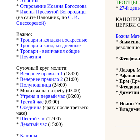
*
Апостол
ТРОИЦЫ -
*
Откровение Иоанна Богослова
*
27-й день
*
Иконы Пресвятой Богородицы
(на сайте Паломник, по
С. И.
КАНОНИЗ
Снессоревой)
ЦЕРКВИ 
Важно:
Божия Мат
*
Тропари и кондаки воскресные
*
Знамени
*
Тропари и кондаки дневные
революцио
*
Тропари - величания общие
*
Поучения
*
Феофила
Суточный круг молитв:
*
Лазарь
М
*
Вечернее правило 1
(18:00)
*
Афанаси
*
Вечернее правило 2
(21:00)
*
Ерм
(Ерм
*
Полунощница
(24:00)
*
Феодори
* Молитвы на потребу (03:00)
*
Дометий
*
Утреня и первый час
(06:00)
*
Третий час
(09:00)
*
Иоанн
Зн
*
Обедница
(сразу после третьего
*
Владими
часа)
*
Шестой час
(12:00)
*
Девятый час
(15:00)
*
Каноны