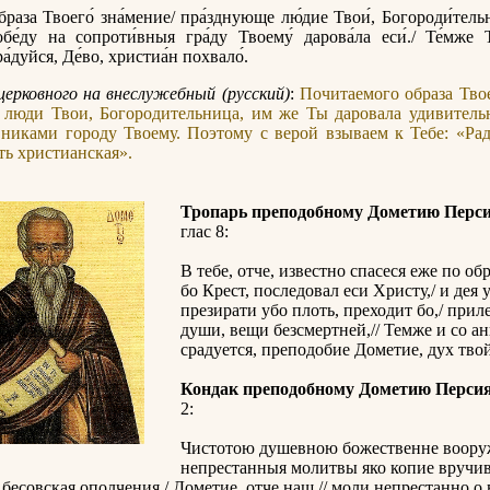
́браза Твоего́ зна́мение/ пра́зднующе лю́дие Твои́, Богороди́тель
бе́ду на сопроти́вныя гра́ду Твоему́ дарова́ла еси́./ Те́мже Т
ра́дуйся, Де́во, христиа́н похвало́.
церковного на внеслужебный (русский)
:
Почитаемого образа Тво
, люди Твои, Богородительница, им же Ты даровала удивител
никами городу Твоему. Поэтому с верой взываем к Тебе: «Рад
сть христианская».
Тропарь преподобному Дометию Перс
глас 8:
В тебе, отче, известно спасеся еже по об
бо Крест, последовал еси Христу,/ и дея 
презирати убо плоть, преходит бо,/ прил
души, вещи безсмертней,// Темже и со а
срадуется, преподобие Дометие, дух твой
Кондак преподобному Дометию Перси
2:
Чистотою душевною божественне вооруж
непрестанныя молитвы яко копие вручив
 бесовская ополчения,/ Дометие, отче наш,// моли непрестанно о 