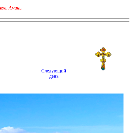
ков. Аминь.
6
Следующий
день