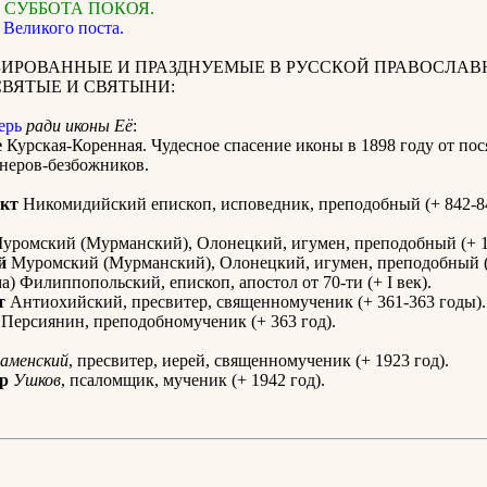
 СУББОТА ПОКОЯ.
 Великого поста.
ИРОВАННЫЕ И ПРАЗДНУЕМЫЕ В РУССКОЙ ПРАВОСЛАВ
СВЯТЫЕ И СВЯТЫНИ:
ерь
ради иконы Её
:
е
Курская-Коренная. Чудесное спасение иконы в 1898 году от пос
неров-безбожников.
кт
Никомидийский епископ, исповедник, преподобный (+ 842-84
уромский (Мурманский), Олонецкий, игумен, преподобный (+ 1
й
Муромский (Мурманский), Олонецкий, игумен, преподобный (
а) Филиппопольский, епископ, апостол от 70-ти (+ I век).
т
Антиохийский, пресвитер, священномученик (+ 361-363 годы).
Персиянин, преподобномученик (+ 363 год).
аменский
, пресвитер, иерей, священномученик (+ 1923 год).
р
Ушков
, псаломщик, мученик (+ 1942 год).