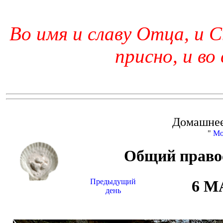
Во имя и славу Отца, и С
присно, и во
Домашнее
"
Мо
Общий право
Предыдущий
6 М
день