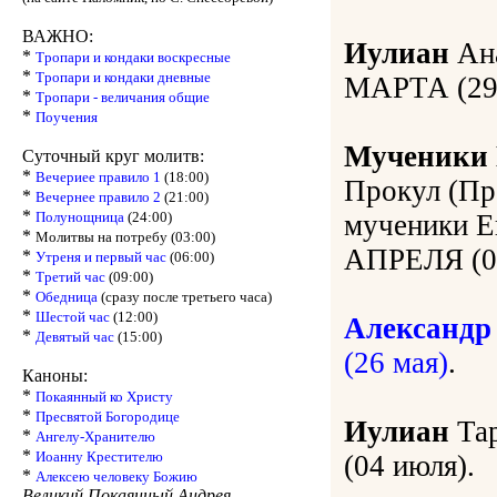
ВАЖНО:
Иулиан
Ана
*
Тропари и кондаки воскресные
*
Тропари и кондаки дневные
МАРТА (29 
*
Тропари - величания общие
*
Поучения
Мученики 
Суточный круг молитв:
*
Вечериее правило 1
(18:00)
Прокул (Про
*
Вечернее правило 2
(21:00)
*
Полунощница
(24:00)
мученики Е
*
Молитвы на потребу (03:00)
АПРЕЛЯ (04
*
Утреня и первый час
(06:00)
*
Третий час
(09:00)
*
Обедница
(сразу после третьего часа)
*
Шестой час
(12:00)
Александр
*
Девятый час
(15:00)
(26 мая)
.
Каноны:
*
Покаянный ко Христу
*
Пресвятой Богородице
Иулиан
Тар
*
Ангелу-Хранителю
*
Иоанну Крестителю
(04 июля).
*
Алексею человеку Божию
Великий Покаянный Андрея