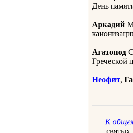
День памят
Аркадий
Ма
канонизаци
Агатопод
С
Греческой ц
Неофит
,
Г
К обще
святых,