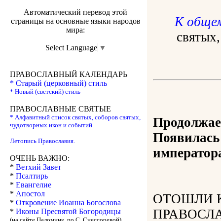
Автоматический перевод этой
К обще
страницы на основные языки народов
мира:
святых,
Select Language
▼
ПРАВОСЛАВНЫЙ КАЛЕНДАРЬ
* Старый (церковный) стиль
* Новый (светский) стиль
ПРАВОСЛАВНЫЕ СВЯТЫЕ
* Алфавитный список святых, соборов святых,
Продолжает
чудотворных икон и событий.
Появилась
Летопись Православия.
император
ОЧЕНЬ ВАЖНО:
*
Ветхий Завет
*
Псалтирь
*
Евангелие
*
Апостол
ОТОШЛИ 
*
Откровение Иоанна Богослова
ПРАВОСЛ
*
Иконы Пресвятой Богородицы
(на сайте Паломник, по С. Снессоревой)