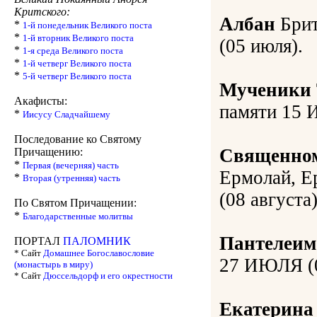
Критского:
Албан
Брит
*
1-й понедельник Великого поста
*
1-й вторник Великого поста
(05 июля).
*
1-я среда Великого поста
*
1-й четверг Великого поста
*
5-й четверг Великого поста
Мученики 
Акафисты:
памяти 15 
*
Иисусу Сладчайшему
Последование ко Святому
Священно
Причащению:
*
Первая (вечерняя) часть
Ермолай, Е
*
Вторая (утренняя) часть
(08 августа)
По Святом Причащении:
*
Благодарственные молитвы
Пантелеим
ПОРТАЛ
ПАЛОМНИК
* Сайт
Домашнее Богославословие
27 ИЮЛЯ (0
(монастырь в миру)
* Сайт
Дюссельдорф и его окрестности
Екатерина