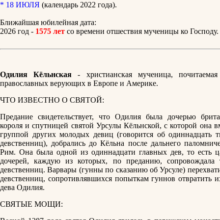
* 18 ИЮЛЯ
(календарь 2022 года).
Ближайшая юбилейная дата:
2026 год -
1575 лет
со времени отшествия мученицы ко Господу.
Одилия Кёльнская
- христианская мученица, почитаемая
православных верующих в Европе и Америке.
ЧТО ИЗВЕСТНО О СВЯТОЙ:
Предание свидетельствует, что Одилия была дочерью брита
короля и спутницей святой Урсулы Кёльнской, с которой она в
группой других молодых девиц (говорится об одиннадцать т
девственниц), добрались до Кёльна после дальнего паломниче
Рим. Она была одной из одиннадцати главных дев, то есть ц
дочерей, каждую из которых, по преданию, сопровождала 
девственниц. Варвары (гунны по сказанию об Урсуле) перехват
девственниц, сопротивлявшихся попыткам гуннов отвратить их
дева Одилия.
СВЯТЫЕ МОЩИ: