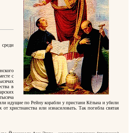
 среди
нского
месте с
ысячах
ства в
арских
тысяча
или идущие по Рейну корабли у пристани Кёльна и убили
 от христианства или изнасиловать. Так погибла святая