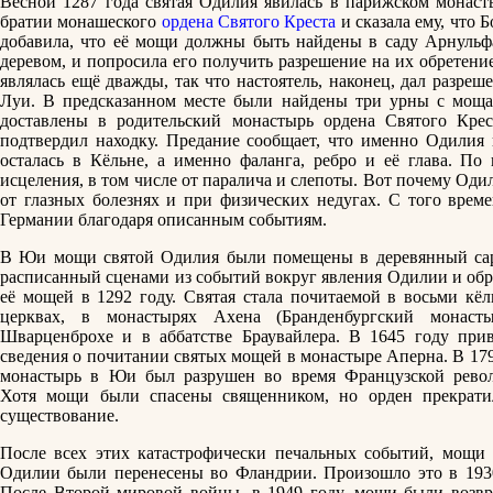
Весной 1287 года святая Одилия явилась в парижском монаст
братии монашеского
ордена Святого Креста
и сказала ему, что 
добавила, что её мощи должны быть найдены в саду Арнульфа
деревом, и попросила его получить разрешение на их обретение
являлась ещё дважды, так что настоятель, наконец, дал разре
Луи. В предсказанном месте были найдены три урны с мо
доставлены в родительский монастырь ордена Святого Кре
подтвердил находку. Предание сообщает, что именно Одилия 
осталась в Кёльне, а именно фаланга, ребро и её глава. П
исцеления, в том числе от паралича и слепоты. Вот почему Оди
от глазных болезнях и при физических недугах. С того врем
Германии благодаря описанным событиям.
В Юи мощи святой Одилия были помещены в деревянный сар
расписанный сценами из событий вокруг явления Одилии и обр
её мощей в 1292 году. Святая стала почитаемой в восьми кёл
церквах, в монастырях Ахена (Бранденбургский монаст
Шварценброхе и в аббатстве Браувайлера. В 1645 году прив
сведения о почитании святых мощей в монастыре Аперна. В 17
монастырь в Юи был разрушен во время Французской рево
Хотя мощи были спасены священником, но орден прекрати
существование.
После всех этих катастрофически печальных событий, мощи 
Одилии были перенесены во Фландрии. Произошло это в 1930
После Второй мировой войны, в 1949 году, мощи были возв