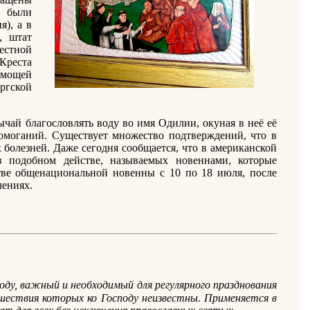
 были
я), а в
, штат
естной
Креста
 мощей
ргской
чай благословлять воду во имя Одилии, окуная в неё её
домоганий. Существует множество подтверждений, что в
 болезней. Даже сегодня сообщается, что в американской
в подобном действе, называемых новеннами, которые
стве общенациональной новенны с 10 по 18 июля, после
лениях.
поду, важный и необходимый для регулярного празднования
ествия которых ко Господу неизвестны. Применяется в