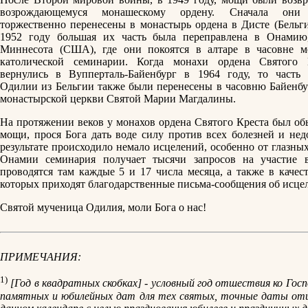
возрождающемуся монашескому ордену. Сначала они
торжественно перенесены в монастырь ордена в Дисте (Бельги
1952 году большая их часть была переправлена в Онамию
Миннесота (США), где они покоятся в алтаре в часовне м
католической семинарии. Когда монахи ордена Святого 
вернулись в Вупперталь-Байенбург в 1964 году, то часть
Одилии из Бельгии также были перенесены в часовню Байенбу
монастырской церкви Святой Марии Магдалины.
На протяжении веков у монахов ордена Святого Креста был обы
мощи, прося Бога дать воде силу против всех болезней и не
результате происходило немало исцелений, особенно от глазных
Онамии семинария получает тысячи запросов на участие 
проводятся там каждые 5 и 17 числа месяца, а также в каче
которых приходят благодарственные письма-сообщения об исце
Святой мученица Одилия, моли Бога о нас!
ПРИМЕЧАНИЯ:
1)
[Год в квадратных скобках] - условный год отшествия ко Гос
памятных и юбилейных дат для тех святых, точные даты отш