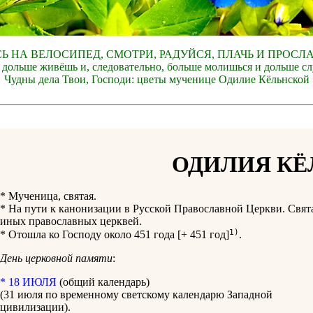
СЬ НА ВЕЛОСИПЕД, СМОТРИ, РАДУЙСЯ, ПЛАЧЬ И ПРОСЛ
 дольше живёшь и, следовательно, больше молишься и дольше с
Чудны дела Твои, Господи: цветы мученице Одилие Кёльнской
ОДИЛИЯ КЁ
* Мученица, святая.
* На пути к канонизации в Русской Православной Церкви. Свят
иных православных церквей.
1)
* Отошла ко Господу около 451 года [+ 451 год]
.
День церковной памяти
:
* 18 ИЮЛЯ
(общий календарь)
(31 июля по временному светскому календарю Западной
цивилизации).