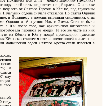
ыре Йоханнесу фон Эппа - монаху-мирянину (труднику)
Бог поручил ей стать покровительницей ордена. Она также
 недалеко от Святого Гереона в Кёльне, под грушевым
. Начальник ордена сначала отказался. Но святая Одилия
шение, и Йоханнесу в помошь выделили священника, отца
щами Одилии и её спутниц Иды и Эммы. Останки были
ста в Юи после того, как архиепископ благословил и
потребовала переноса её мощей. И всё же часть из них
о пути из Кёльна в Юи у мощей происходили чудесные
лия Кёльнская считается святой, помогающей в излечении
ени монашеский орден Святого Креста стали известен в
кофаг,
етения
ьнских
ырь) и
одятся
97 году
люции.
л своё
святой
 году.
ращены