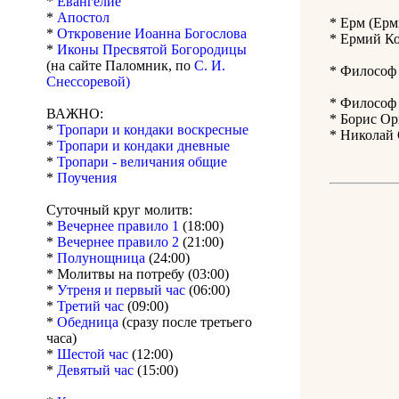
*
Евангелие
*
Апостол
* Ерм (Ерм
*
Откровение Иоанна Богослова
* Ермий Ко
*
Иконы Пресвятой Богородицы
(на сайте Паломник, по
С. И.
* Философ 
Снессоревой)
* Философ 
ВАЖНО:
* Борис Ор
*
Тропари и кондаки воскресные
* Николай 
*
Тропари и кондаки дневные
*
Тропари - величания общие
*
Поучения
Суточный круг молитв:
*
Вечернее правило 1
(18:00)
*
Вечернее правило 2
(21:00)
*
Полунощница
(24:00)
* Молитвы на потребу (03:00)
*
Утреня и первый час
(06:00)
*
Третий час
(09:00)
*
Обедница
(сразу после третьего
часа)
*
Шестой час
(12:00)
*
Девятый час
(15:00)