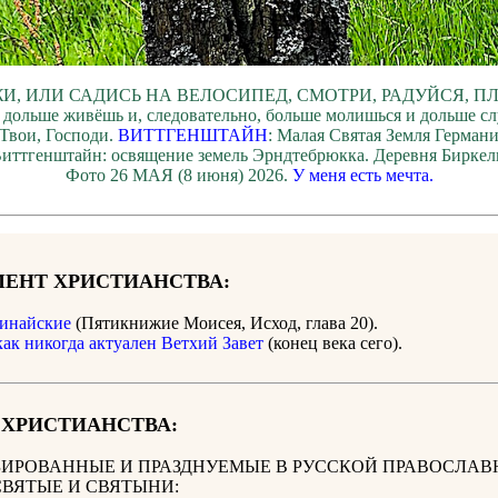
И, ИЛИ САДИСЬ НА ВЕЛОСИПЕД, СМОТРИ, РАДУЙСЯ, П
 дольше живёшь и, следовательно, больше молишься и дольше с
Твои, Господи.
ВИТТГЕНШТАЙН
: Малая Святая Земля Герман
иттгенштайн: освящение земель Эрндтебрюкка. Деревня Биркель
Фото 26 МАЯ (8 июня) 2026.
У меня есть мечта.
ЕНТ ХРИСТИАНСТВА:
инайские
(Пятикнижие Моисея, Исход, глава 20).
как никогда актуален Ветхий Завет
(конец века сего).
 ХРИСТИАНСТВА:
ИРОВАННЫЕ И ПРАЗДНУЕМЫЕ В РУССКОЙ ПРАВОСЛАВ
СВЯТЫЕ И СВЯТЫНИ: