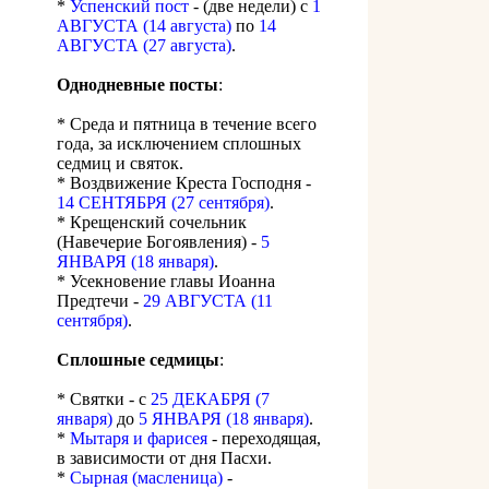
*
Успенский пост
- (две недели) с
1
АВГУСТА (14 августа)
по
14
АВГУСТА (27 августа)
.
Однодневные посты
:
* Среда и пятница в течение всего
года, за исключением сплошных
седмиц и святок.
* Воздвижение Креста Господня -
14 СЕНТЯБРЯ (27 сентября)
.
* Крещенский сочельник
(Навечерие Богоявления) -
5
ЯНВАРЯ (18 января)
.
* Усекновение главы Иоанна
Предтечи -
29 АВГУСТА (11
сентября)
.
Сплошные седмицы
:
* Святки - с
25 ДЕКАБРЯ (7
января)
до
5 ЯНВАРЯ (18 января)
.
*
Мытаря и фарисея
- переходящая,
в зависимости от дня Пасхи.
*
Сырная (масленица)
-