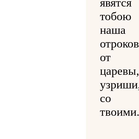
явятс
тобо
наша 
отроко
от т
царевы
узриши
со о
твоими