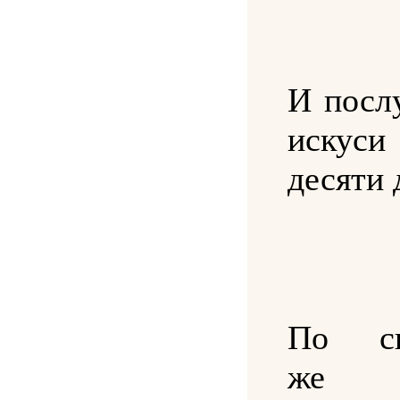
И посл
искус
десяти 
По ск
же д