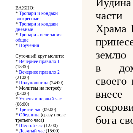
Иудин
ВАЖНО:
части 
*
Тропари и кондаки
воскресные
*
Тропари и кондаки
Храма 
дневные
*
Тропари - величания
прине
общие
*
Поучения
землю 
Суточный круг молитв:
*
Вечернее правило 1
в до
(18:00)
*
Вечернее правило 2
своего
(21:00)
*
Полунощница
(24:00)
* Молитвы на потребу
внесе
(03:00)
*
Утреня и первый час
сокров
(06:00)
*
Третий час
(09:00)
*
Обедница
(сразу после
бога св
третьего часа)
*
Шестой час
(12:00)
*
Девятый час
(15:00)