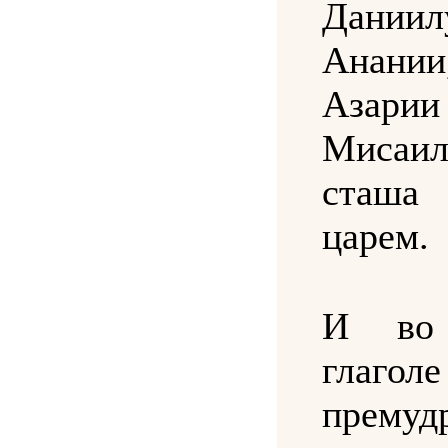
Дани
Анан
Аза
Миса
сташ
царем.
И во 
глаголе
премуд