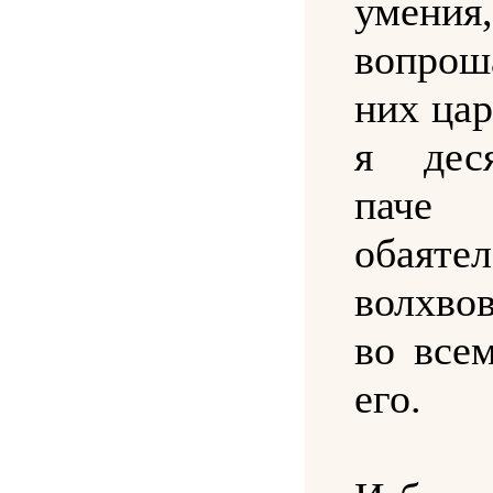
умения
вопро
них цар
я деся
паче
обаят
волхво
во все
его.