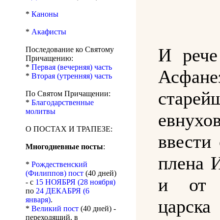
*
Каноны
*
Акафисты
И рече
Последование ко Святому
Причащению:
*
Первая (вечерняя) часть
Асфанез
*
Вторая (утренняя) часть
старей
По Святом Причащении:
*
Благодарственные
молитвы
евнухо
О ПОСТАХ И ТРАПЕЗЕ:
ввести
Многодневные посты
:
плена 
*
Рождественский
(Филиппов) пост
(40 дней)
и от 
- с
15 НОЯБРЯ (28 ноября)
по
24 ДЕКАБРЯ (6
января)
.
царск
*
Великий пост
(40 дней) -
переходящий, в