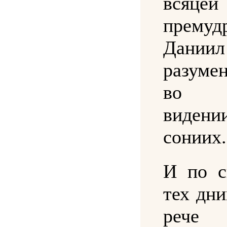
всяцей
премуд
Дани
разуме
во в
виде
сониих.
И по с
тех дни
рече