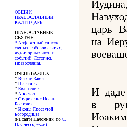
Иудина
ОБЩИЙ
Навухо
ПРАВОСЛАВНЫЙ
КАЛЕНДАРЬ
царь В
ПРАВОСЛАВНЫЕ
СВЯТЫЕ:
на Иер
* Алфавитный список
святых, соборов святых,
воеваше
чудотворных икон и
событий. Летопись
Православия.
ОЧЕНЬ ВАЖНО:
*
Ветхий Завет
*
Псалтирь
И даде
*
Евангелие
*
Апостол
*
Откровение Иоанна
в ру
Богослова
*
Иконы Пресвятой
Иоаки
Богородицы
(на сайте Паломник, по
С.
И. Снессоревой)