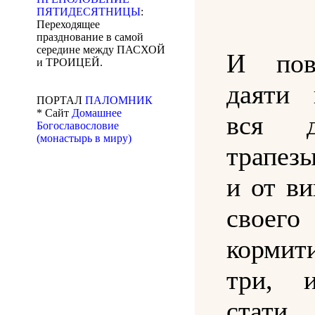
ПЯТИДЕСЯТНИЦЫ
:
Переходящее
празднование в самой
середине между ПАСХОЙ
И пов
и ТРОИЦЕЙ.
даяти 
ПОРТАЛ
ПАЛОМНИК
* Сайт
Домашнее
вся 
Богославословие
(монастырь в миру)
трапез
и от ви
сво
кормити
три, 
стат