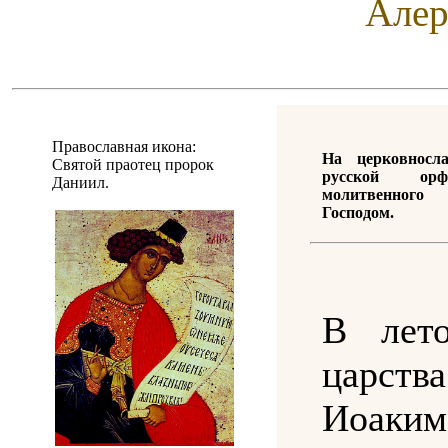
Алер
Православная икона:
На церковносл
Святой праотец пророк
русской орф
Даниил.
молитвенног
Господом.
В лето
царства
Иоаки