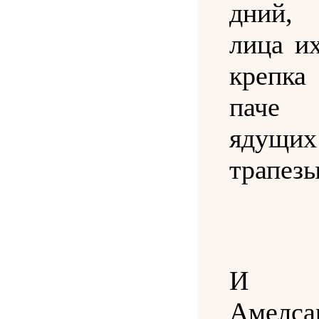
дний, 
лица и
крепка
паче 
ядущ
трапезы
И б
Амелса