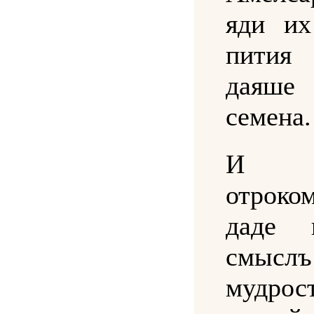
яди их
пити
дая
семена.
И че
отроко
даде 
смы
мудро