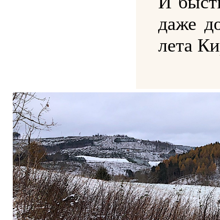
И быст
даже д
лета Ки