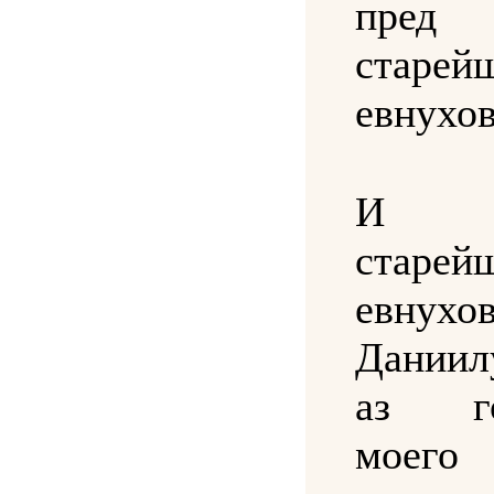
пред
старей
евнухов
И 
старей
евнухо
Даниил
аз го
моего