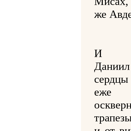
Мисах,
же Авде
И п
Дани
сердцы
еж
осквер
трапез
и от в