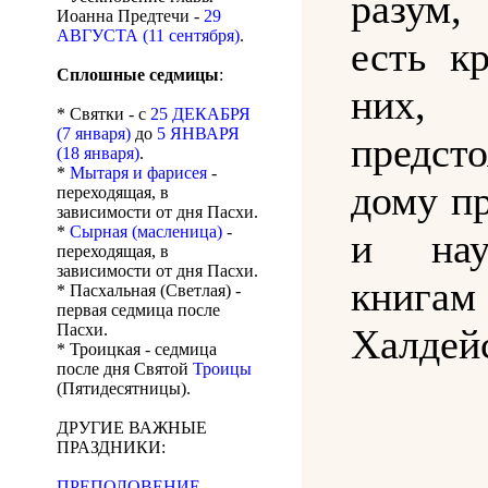
разум
Иоанна Предтечи -
29
АВГУСТА (11 сентября)
.
есть к
Сплошные седмицы
:
них
* Святки - с
25 ДЕКАБРЯ
(7 января)
до
5 ЯНВАРЯ
предс
(18 января)
.
*
Мытаря и фарисея
-
дому п
переходящая, в
зависимости от дня Пасхи.
*
Сырная (масленица)
-
и нау
переходящая, в
зависимости от дня Пасхи.
книгам
* Пасхальная (Светлая) -
первая седмица после
Пасхи.
Халдейс
* Троицкая - седмица
после дня Святой
Троицы
(Пятидесятницы).
ДРУГИЕ ВАЖНЫЕ
ПРАЗДНИКИ:
ПРЕПОЛОВЕНИЕ