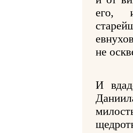
его, 
старей
евнухо
не оскв
И вдад
Дании
милост
щедрот