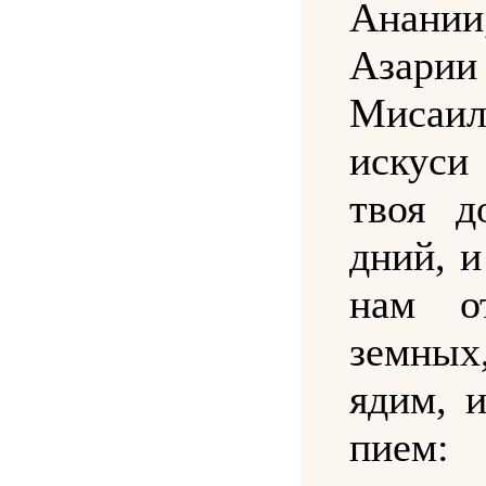
Анан
Аза
Мисаил
искуси
твоя д
дний, и
нам о
земн
ядим, 
пием