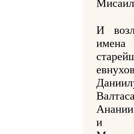
Мисаил
И воз
имена
старей
евнухов
Даниил
Валта
Анании
и Ми