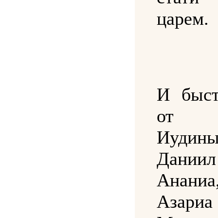
царем.
И быст
от 
Иудин
Дан
Анан
Аза