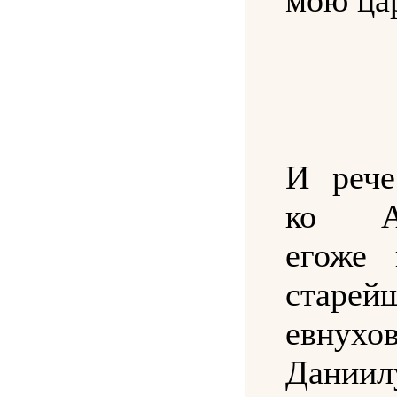
И рече
ко Ам
егоже 
старей
евну
Дани