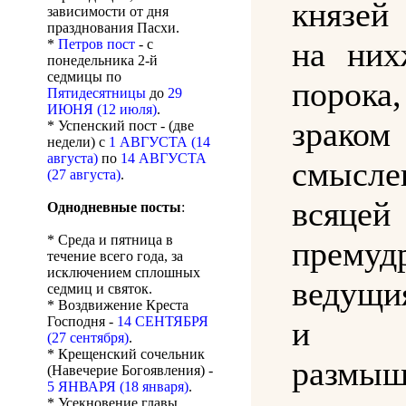
князе
зависимости от дня
празднования Пасхи.
на них
*
Петров пост
- с
понедельника 2-й
седмицы по
порока
Пятидесятницы
до
29
ИЮНЯ (12 июля)
.
зра
* Успенский пост - (две
недели) с
1 АВГУСТА (14
августа)
по
14 АВГУСТА
смысл
(27 августа)
.
всяцей
Однодневные посты
:
* Среда и пятница в
премуд
течение всего года, за
исключением сплошных
ведущи
седмиц и святок.
* Воздвижение Креста
Господня -
14 СЕНТЯБРЯ
и
(27 сентября)
.
* Крещенский сочельник
размы
(Навечерие Богоявления) -
5 ЯНВАРЯ (18 января)
.
* Усекновение главы