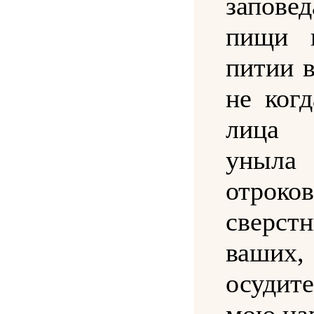
запове
пищи 
питии 
не ког
лица
уныл
отроков
сверстн
ваш
осудит
мою ца