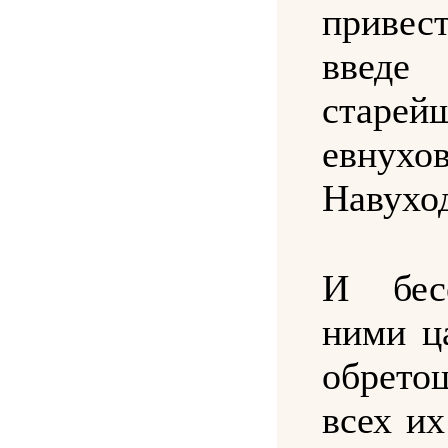
приве
вве
старей
евнух
Навухо
И бес
ними ц
обрето
всех и