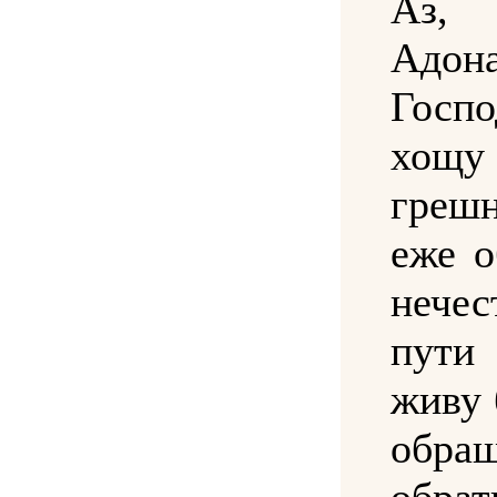
Аз, 
Адон
Госп
хощу
греш
еже о
нечес
пути
живу 
обра
обра