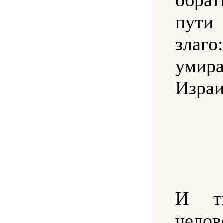
пути
злаго
умира
Израи
И т
чело