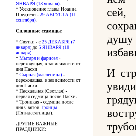
ЯНВАРЯ (18 января)
.
сей,
* Усекновение главы Иоанна
Предтечи -
29 АВГУСТА (11
сентября)
.
сохра
Сплошные седмицы
:
душ
* Святки - с
25 ДЕКАБРЯ (7
января)
до
5 ЯНВАРЯ (18
избав
января)
.
*
Мытаря и фарисея
-
переходящая, в зависимости от
дня Пасхи.
И ст
*
Сырная (масленица)
-
переходящая, в зависимости от
увид
дня Пасхи.
* Пасхальная (Светлая) -
гряду
первая седмица после Пасхи.
* Троицкая - седмица после
дня Святой
Троицы
востр
(Пятидесятницы).
труб
ДРУГИЕ ВАЖНЫЕ
ПРАЗДНИКИ: