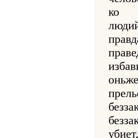
ко
люди
правд
прав
избав
онь
прель
безза
безза
убиет