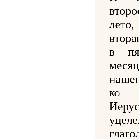
второ
лето
втора
в пя
месяц
наше
ко 
Иеру
уцел
глаго