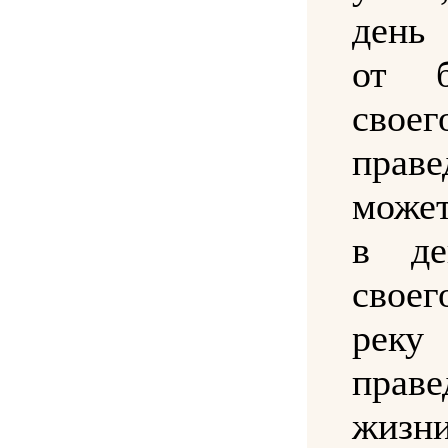
день 
от б
сво
прав
может
в де
свое
реку
праве
жиз