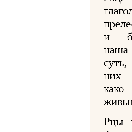
глаго
прел
и бе
наш
суть
них 
как
живы
Рцы 