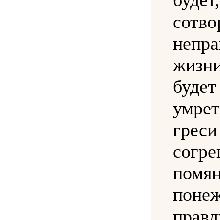
сотво
непра
жиз
буд
умр
греси
согр
помян
поне
правд