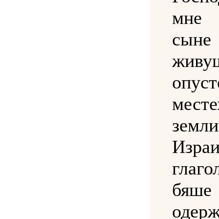
мне 
сыне 
жив
опус
мес
земли
Израи
глаго
бяше
одер