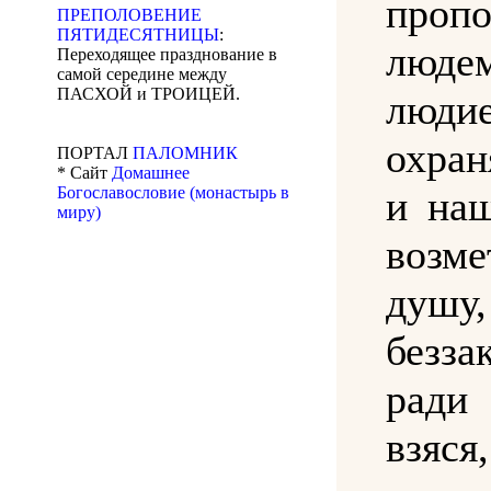
пропо
ПРЕПОЛОВЕНИЕ
ПЯТИДЕСЯТНИЦЫ
:
люд
Переходящее празднование в
самой середине между
ПАСХОЙ и ТРОИЦЕЙ.
люд
охран
ПОРТАЛ
ПАЛОМНИК
* Сайт
Домашнее
Богославословие (монастырь в
и на
миру)
возме
душу
безза
ради
взяся