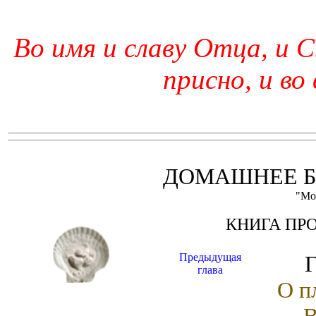
Во имя и славу Отца, и С
присно, и во
ДОМАШНЕЕ Б
"Мо
КНИГА ПР
Предыдущая
Г
глава
О п