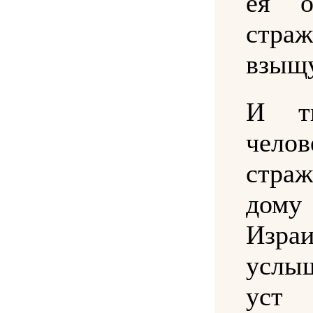
ея о
страж
взыщу
И т
чело
стра
дому
Изра
услы
уст