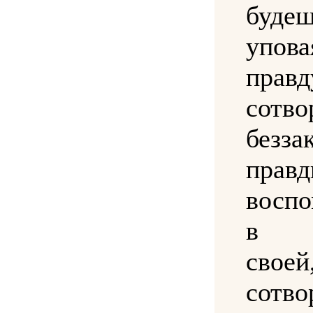
будеш
упо
прав
сотво
безза
прав
воспо
в н
сво
сотво