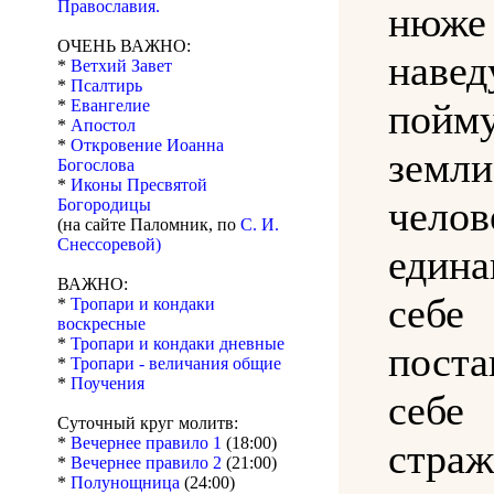
Православия.
нюже
ОЧЕНЬ ВАЖНО:
навед
*
Ветхий Завет
*
Псалтирь
*
Евангелие
пойм
*
Апостол
*
Откровение Иоанна
земли
Богослова
*
Иконы Пресвятой
челов
Богородицы
(на сайте Паломник, по
С. И.
Снессоревой)
еди
ВАЖНО:
се
*
Тропари и кондаки
воскресные
*
Тропари и кондаки дневные
пост
*
Тропари - величания общие
*
Поучения
се
Суточный круг молитв:
*
Вечернее правило 1
(18:00)
стр
*
Вечернее правило 2
(21:00)
*
Полунощница
(24:00)