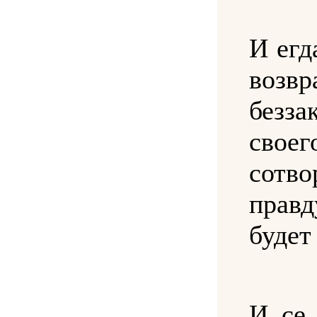
И егд
возвр
безза
сво
сотво
правд
будет
И се 