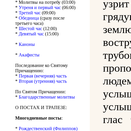
узр
* Молитвы на потребу (03:00)
*
Утреня и первый час
(06:00)
*
Третий час
(09:00)
гря
*
Обедница
(сразу после
третьего часа)
зем
*
Шестой час
(12:00)
*
Девятый час
(15:00)
востр
*
Каноны
тру
*
Акафисты
пропо
Последование ко Святому
Причащению:
*
Первая (вечерняя) часть
люд
*
Вторая (утренняя) часть
услы
По Святом Причащении:
*
Благодарственные молитвы
услы
О ПОСТАХ И ТРАПЕЗЕ:
глас 
Многодневные посты
:
*
Рождественский (Филиппов)