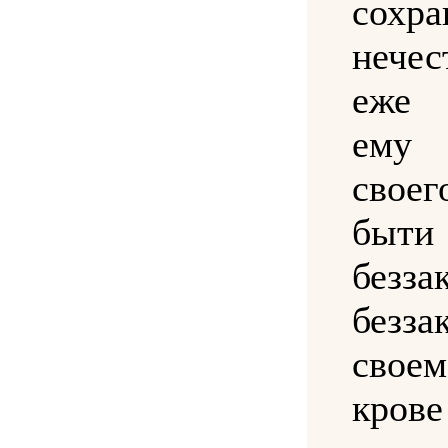
сохра
нечес
еже 
ему 
свое
быти
безза
безза
своем
кров