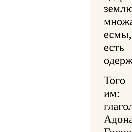
земл
множ
есмы,
есть
одерж
Того
им
глаго
Адон
Госпо