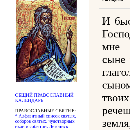
И быс
Госп
мне 
сыне 
гла
сыно
тв
ОБЩИЙ ПРАВОСЛАВНЫЙ
КАЛЕНДАРЬ
речеш
ПРАВОСЛАВНЫЕ СВЯТЫЕ:
* Алфавитный список святых,
зем
соборов святых, чудотворных
икон и событий. Летопись