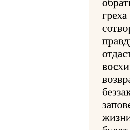
обра
греха
сотво
правд
отд
восх
возвр
безз
запов
жизн
буде