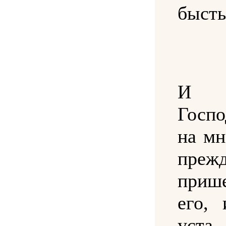
бысть
И 
Госпо
на мн
преж
приш
его, 
уст