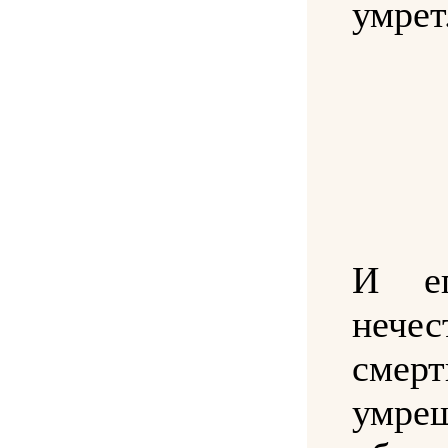
умрет
И ег
нечес
смер
умр