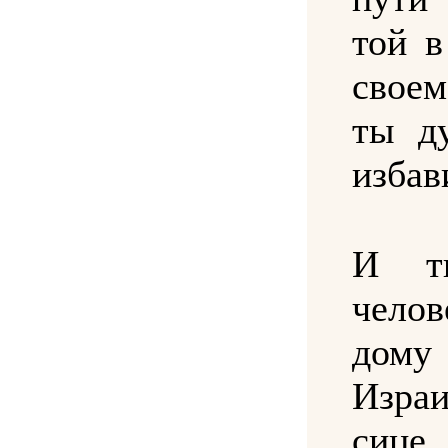
той в
своем
ты д
избав
И т
чело
дому
Израи
сиц