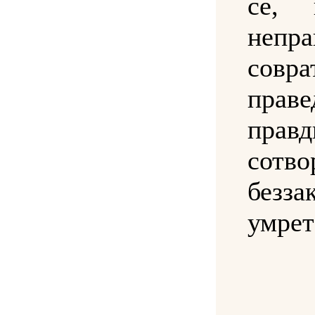
се, 
непр
совра
прав
правд
сотво
безз
умрет