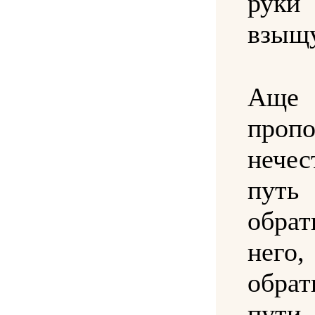
рук
взыщу
Аще
пропо
нечес
путь
обра
нег
обра
пути