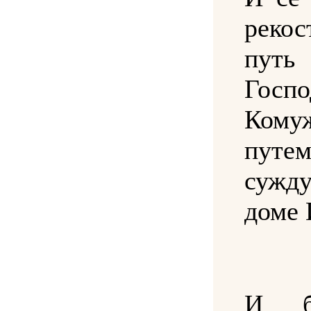
рекос
путь
Госпо
Ком
пут
суж
доме 
И б