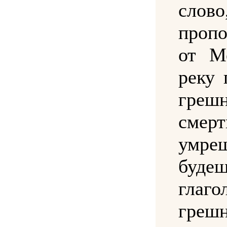
сло
проп
от М
реку 
грешн
смер
умре
буде
глаго
греш