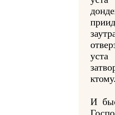
донд
прии
зау
отвер
уста
затво
ктому
И бы
Госп