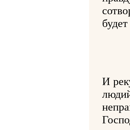
сотв
будет
И рек
люди
непр
Госп