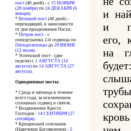
не со
пост
(40 дней) - с
15 НОЯБРЯ
(28 ноября)
по
24 ДЕКАБРЯ (6
и най
января)
.
*
Великий пост
(40 дней) -
и по
переходящий, в зависимости
от дня празднования Пасхи.
*
Петров пост
- с
его, 
понедельника 2-й седмицы по
Пятидесятницы
до
29 ИЮНЯ
на г
(12 июля)
.
* Успенский пост - (две
недели) с
1 АВГУСТА (14
буд
августа)
по
14 АВГУСТА (27
августа)
.
слы
Однодневные посты
:
тру
* Среда и пятница в течение
всего года, за исключением
сохра
сплошных седмиц и святок.
* Воздвижение Креста
Господня -
14 СЕНТЯБРЯ (27
кров
сентября)
.
* Крещенский сочельник
нем 
(Навечерие Богоявления) -
5