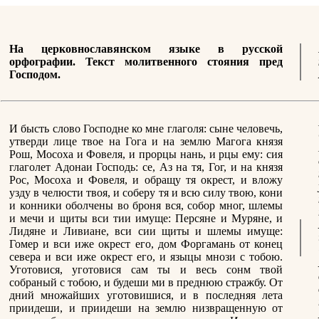
На церковнославянском языке в русской
орфографии. Текст молитвенного стояния пред
Господом.
И бысть слово Господне ко мне глаголя: сыне человечь,
утверди лице твое на Гога и на землю Магога князя
Рош, Мосоха и Фовеля, и прорцы нань, и рцы ему: сия
глаголет Адонаи Господь: се, Аз на тя, Гог, и на князя
Рос, Мосоха и Фовеля, и обращу тя окрест, и вложу
узду в челюсти твоя, и соберу тя и всю силу твою, кони
и конники оболчены во броня вся, собор мног, шлемы
и мечи и щиты вси тии имуще: Персяне и Муряне, и
Лидяне и Ливиане, вси сии щиты и шлемы имуще:
Гомер и вси иже окрест его, дом Форгамань от конец
севера и вси иже окрест его, и языцы мнози с тобою.
Уготовися, уготовися сам ты и весь сонм твой
собраный с тобою, и будеши ми в преднюю стражбу. От
дний множайших уготовишися, и в последняя лета
приидеши, и приидеши на землю низвращенную от