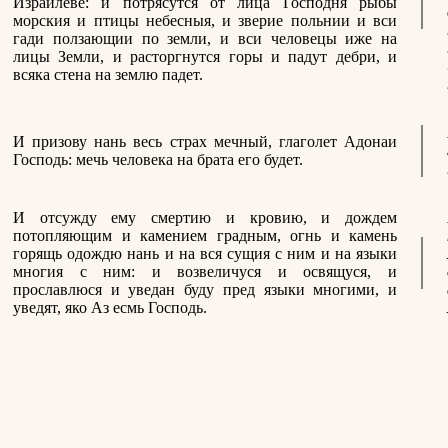
Израилеве: и потрясутся от лица Господня рыбы
морския и птицы небесныя, и зверие польнии и вси
гади ползающии по земли, и вси человецы иже на
лицы Земли, и расторгнутся горы и падут дебри, и
всяка стена на землю падет.
И призову нань весь страх мечный, глаголет Адонаи
Господь: мечь человека на брата его будет.
И отсужду ему смертию и кровию, и дождем
потопляющим и камением градным, огнь и камень
горящь одождю нань и на вся сущия с ним и на языки
многия с ним: и возвеличуся и освящуся, и
прославлюся и уведан буду пред языки многими, и
уведят, яко Аз есмь Господь.