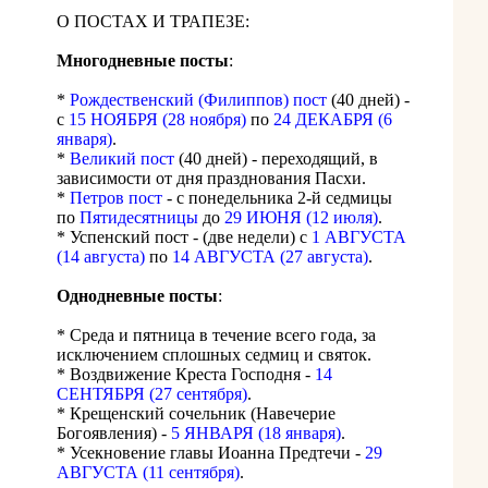
О ПОСТАХ И ТРАПЕЗЕ:
Многодневные посты
:
*
Рождественский (Филиппов) пост
(40 дней) -
с
15 НОЯБРЯ (28 ноября)
по
24 ДЕКАБРЯ (6
января)
.
*
Великий пост
(40 дней) - переходящий, в
зависимости от дня празднования Пасхи.
*
Петров пост
- с понедельника 2-й седмицы
по
Пятидесятницы
до
29 ИЮНЯ (12 июля)
.
* Успенский пост - (две недели) с
1 АВГУСТА
(14 августа)
по
14 АВГУСТА (27 августа)
.
Однодневные посты
:
* Среда и пятница в течение всего года, за
исключением сплошных седмиц и святок.
* Воздвижение Креста Господня -
14
СЕНТЯБРЯ (27 сентября)
.
* Крещенский сочельник (Навечерие
Богоявления) -
5 ЯНВАРЯ (18 января)
.
* Усекновение главы Иоанна Предтечи -
29
АВГУСТА (11 сентября)
.