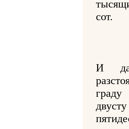
тысящ
сот.
И да
разсто
граду 
дву
пятиде