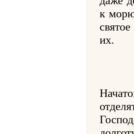
даже д
к морю
святое
их.
Начато
отделя
Госпо
долгот