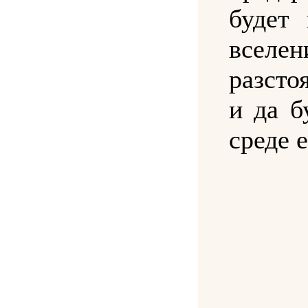
будет 
вселе
разсто
и да б
среде е