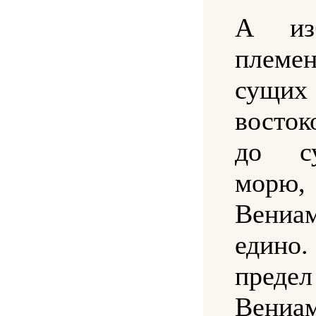
А изб
пле
сущ
восто
до с
морю,
Вениа
еди
пре
Вениа