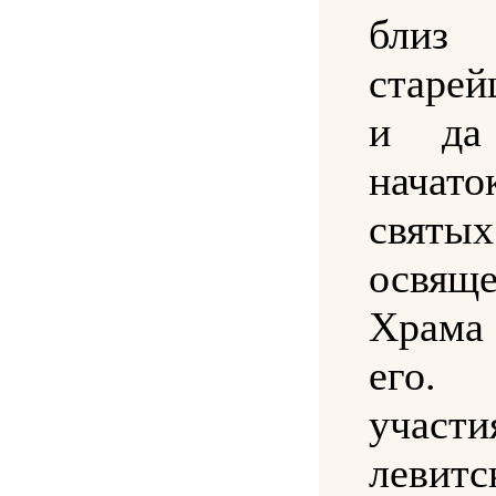
близ 
старе
и да
начато
свя
освящ
Храма
его
учас
левитс