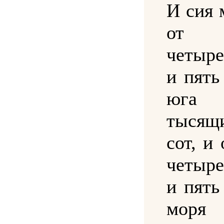
И сия 
от 
четыр
и пять
юга 
тысящ
сот, и
четыр
и пять
моря