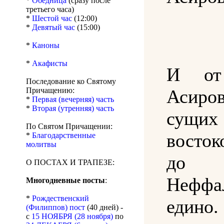
*
Обедница
(сразу после
третьего часа)
*
Шестой час
(12:00)
*
Девятый час
(15:00)
*
Каноны
*
Акафисты
И от
Последование ко Святому
Асиро
Причащению:
*
Первая (вечерняя) часть
*
Вторая (утренняя) часть
сущ
По Святом Причащении:
восток
*
Благодарственные
молитвы
до 
О ПОСТАХ И ТРАПЕЗЕ:
Неффа
Многодневные посты
:
*
Рождественский
еди
(Филиппов) пост
(40 дней) -
с
15 НОЯБРЯ (28 ноября)
по