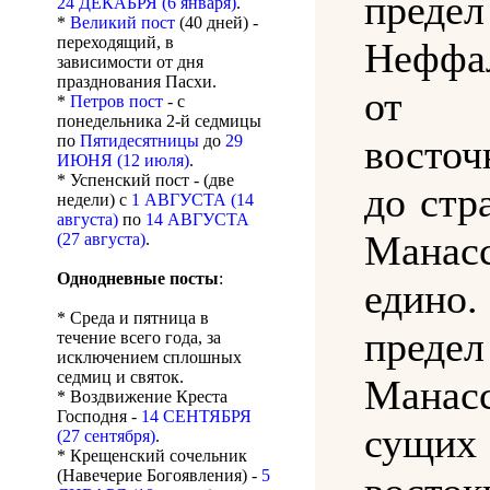
пре
24 ДЕКАБРЯ (6 января)
.
*
Великий пост
(40 дней) -
переходящий, в
Неффа
зависимости от дня
празднования Пасхи.
от 
*
Петров пост
- с
понедельника 2-й седмицы
восточ
по
Пятидесятницы
до
29
ИЮНЯ (12 июля)
.
* Успенский пост - (две
до стр
недели) с
1 АВГУСТА (14
августа)
по
14 АВГУСТА
Манас
(27 августа)
.
Однодневные посты
:
еди
* Среда и пятница в
пре
течение всего года, за
исключением сплошных
седмиц и святок.
Манас
* Воздвижение Креста
Господня -
14 СЕНТЯБРЯ
сущ
(27 сентября)
.
* Крещенский сочельник
(Навечерие Богоявления) -
5