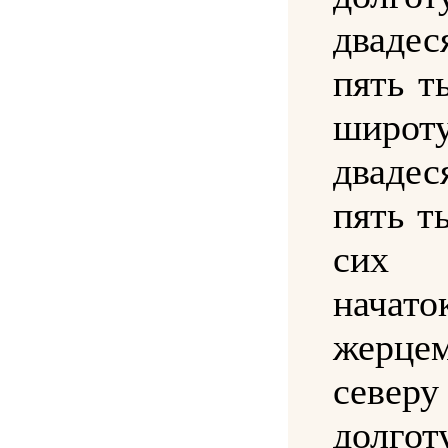
двад
пять т
широт
двад
пять т
сих 
начато
жерц
сев
долгот