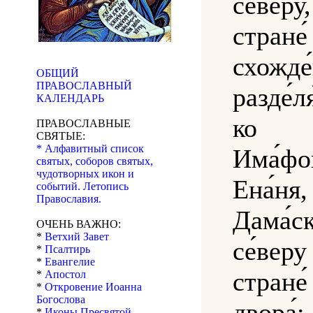
се́в
стране́
схожде
ОБЩИЙ
ПРАВОСЛАВНЫЙ
разде́л
КАЛЕНДАРЬ
ко 
ПРАВОСЛАВНЫЕ
СВЯТЫЕ:
* Алфавитный список
Има́фо
святых, соборов святых,
чудотворных икон и
Ена́ня
событий. Летопись
Православия.
Дама
ОЧЕНЬ ВАЖНО:
*
Ветхий Завет
се́в
*
Псалтирь
*
Евангелие
стране
*
Апостол
*
Откровение Иоанна
Богослова
двора́
*
Иконы Пресвятой