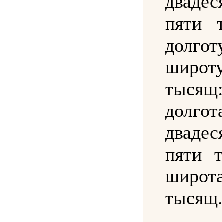
двад
пяти 
долго
широт
тыся
долгот
двад
пяти 
широт
тысящ