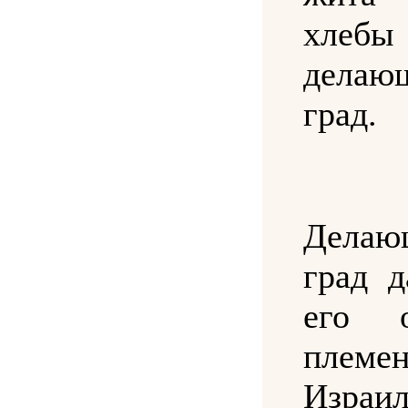
хлебы
делаю
град.
Дела
град д
его 
племе
Израил