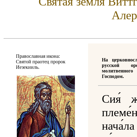
Святая земля Витт
Алер
Православная икона:
На церковнос
Святой праотец пророк
русской ор
Иезекииль.
молитвенно
Господом.
Сия́ 
плем
нача́