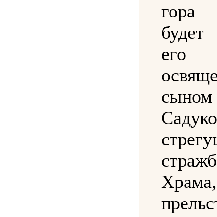
гора
будет
его 
освящ
сыном
Садук
стрег
страж
Храма
прельс