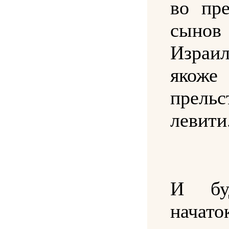
во пр
сынов
Израил
якоже
прельс
левити
И бу
начато