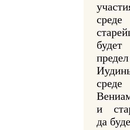
участи
среде
старей
будет
предел
Иуди
среде
Вениа
и ста
да буде