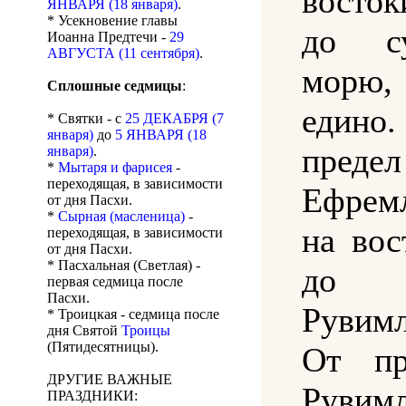
восто
ЯНВАРЯ (18 января)
.
* Усекновение главы
до с
Иоанна Предтечи -
29
АВГУСТА (11 сентября)
.
морю,
Сплошные седмицы
:
еди
* Святки - с
25 ДЕКАБРЯ (7
января)
до
5 ЯНВАРЯ (18
пре
января)
.
*
Мытаря и фарисея
-
переходящая, в зависимости
Ефрем
от дня Пасхи.
*
Сырная (масленица)
-
на вос
переходящая, в зависимости
от дня Пасхи.
* Пасхальная (Светлая) -
до 
первая седмица после
Пасхи.
Рувимл
* Троицкая - седмица после
дня Святой
Троицы
(Пятидесятницы).
От пр
ДРУГИЕ ВАЖНЫЕ
Рувим
ПРАЗДНИКИ: