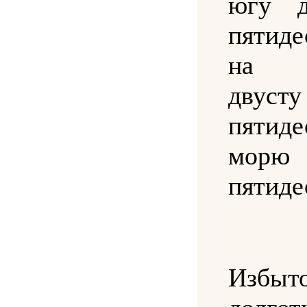
югу д
пятид
на 
дву
пятиде
морю 
пятиде
Избы