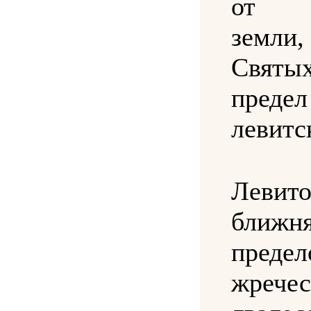
от н
земли
Свя
предел
левитс
Леви
ближн
предел
жречес