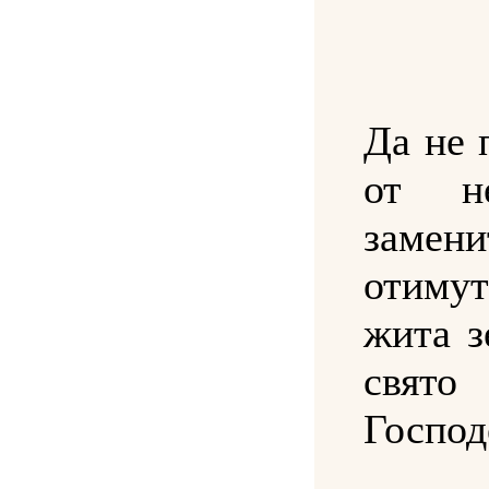
Да не 
от н
замени
отимут
жита з
свят
Господ