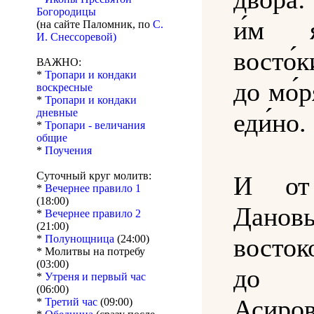
Богородицы
и́м 
(на сайте Паломник, по
С.
И. Снессоревой)
восто́
ВАЖНО:
*
Тропари и кондаки
до мо́р
воскресные
*
Тропари и кондаки
дневные
еди́но.
*
Тропари - величания
общие
*
Поучения
Суточный круг молитв:
И от
*
Вечернее правило 1
(18:00)
Дан
*
Вечернее правило 2
(21:00)
восто
*
Полунощница
(24:00)
* Молитвы на потребу
(03:00)
до 
*
Утреня и первый час
(06:00)
Асиров
*
Третий час
(09:00)