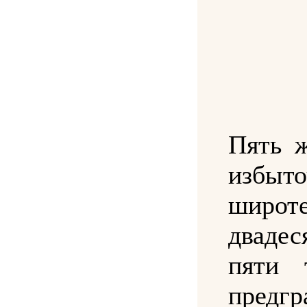
Пять 
избыт
широт
двад
пяти 
предг