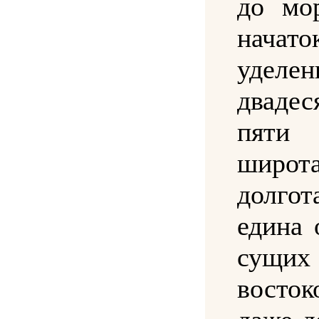
до мор
начато
уделен
двад
пяти
шир
долго
едина 
сущ
вост