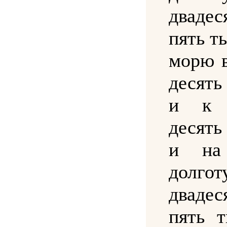
двад
пять т
морю 
десят
и к 
десят
и на
долгот
двад
пять 