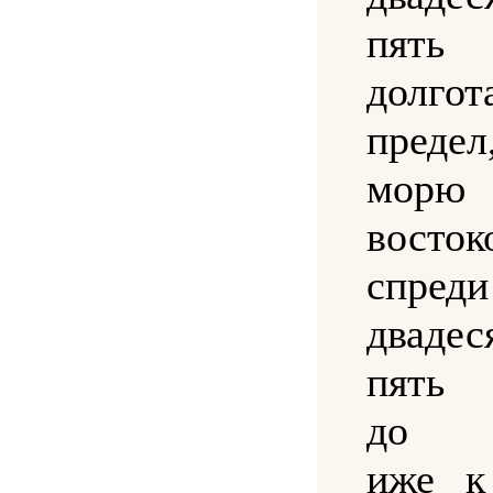
пять
долго
предел
мор
восток
спре
дваде
пять 
до п
иже к