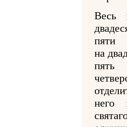
Весь 
дваде
пяти
на два
пять 
четвер
отдел
него 
свята