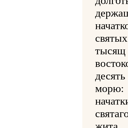
долгот
держа
начатк
святы
тыс
вост
десять
морю:
начатк
святаго
жита