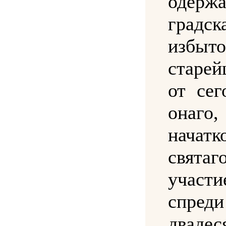
одерж
градс
избыто
старе
от сег
онаг
начатк
свята
участи
спре
дваде