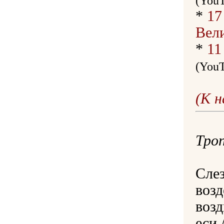
(You
*
17
Вел
*
11
(You
(К 
Троп
Слез
возд
возд
еси,