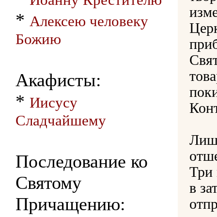
изм
*
Алексею человеку
Церк
Божию
при
Свя
това
Акафисты:
поки
*
Иисусу
Кон
Сладчайшему
Лиш
отш
Последование ко
Три 
Святому
в за
Причащению:
отпр