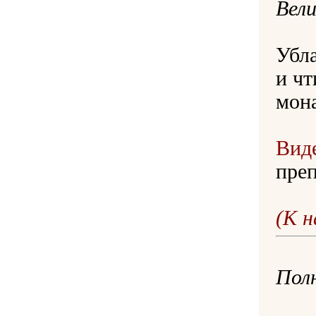
Вели
Убла
и чт
мона
Виде
пре
(К 
Пол