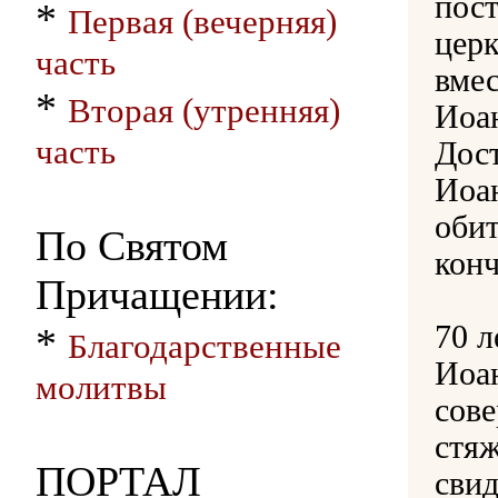
пост
*
Первая (вечерняя)
цер
часть
вмес
*
Вторая (утренняя)
Иоа
часть
Дост
Иоа
обит
По Святом
кон
Причащении:
70 л
*
Благодарственные
Иоан
молитвы
сов
стяж
ПОРТАЛ
свид