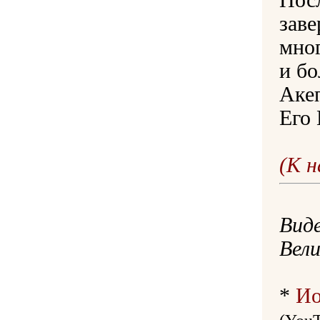
Пос
зав
мно
и б
Аке
Его
(К 
Вид
Вели
*
Ио