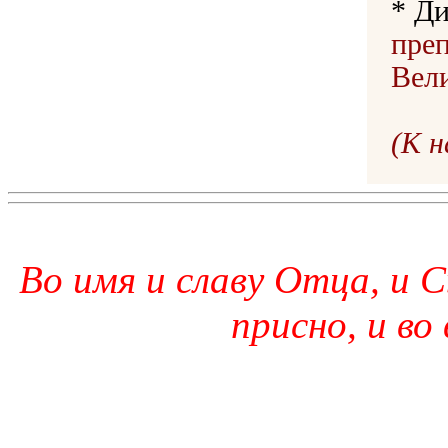
* Д
пре
Вел
(К 
Во имя и славу Отца, и С
присно, и во