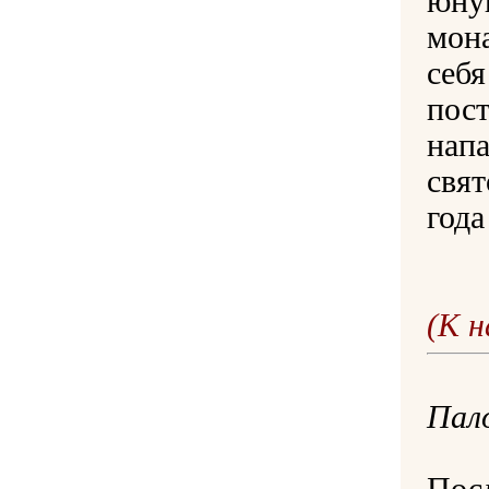
юну
мона
себя
пос
напа
свят
года
(К 
Пал