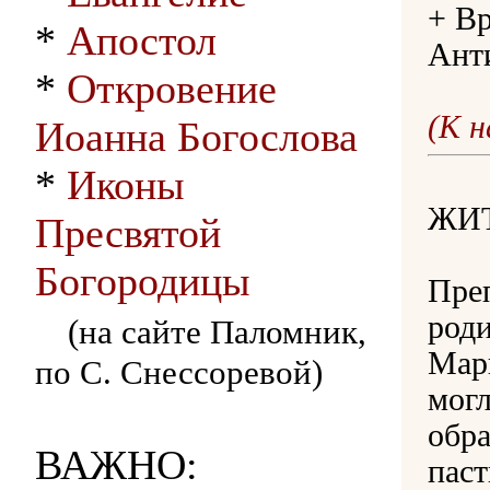
+ Вр
*
Апостол
Ант
*
Откровение
(К 
Иоанна Богослова
*
Иконы
ЖИ
Пресвятой
Богородицы
Пре
роди
(на сайте Паломник,
Мари
по С. Снессоревой)
могл
обра
ВАЖНО:
паст