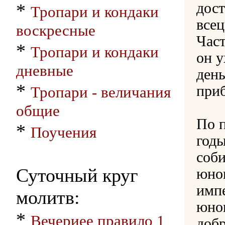
*
дост
Тропари и кондаки
всец
воскресные
Част
*
Тропари и кондаки
он у
дневные
день
*
приб
Тропари - величания
общие
По п
*
Поучения
год
соби
Суточный круг
юно
импе
молитв:
юно
*
Вечериее правило 1
доб