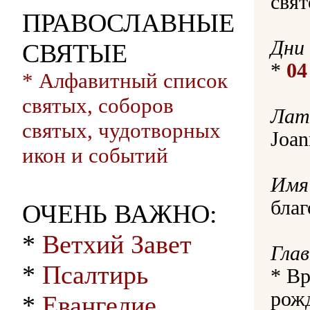
свят
ПРАВОСЛАВНЫЕ
Дни
СВЯТЫЕ
*
04
* Алфавитный список
святых, соборов
Лат
святых, чудотворных
Joan
икон и событий
Имя 
благ
ОЧЕНЬ ВАЖНО:
*
Ветхий Завет
Гла
*
Псалтирь
* Вр
рож
*
Евангелие