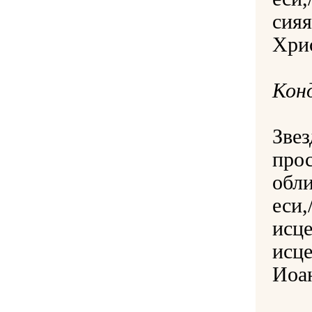
сияя
Хри
Конд
Звез
прос
обли
еси,
исце
исце
Иоа