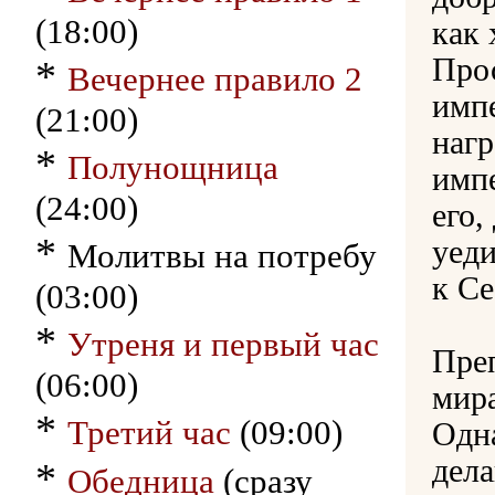
(18:00)
как 
Про
*
Вечернее правило 2
импе
(21:00)
наг
*
Полунощница
импе
(24:00)
его,
*
уеди
Молитвы на потребу
к Се
(03:00)
*
Утреня и первый час
Пре
(06:00)
мира
*
Третий час
(09:00)
Одн
дела
*
Обедница
(сразу