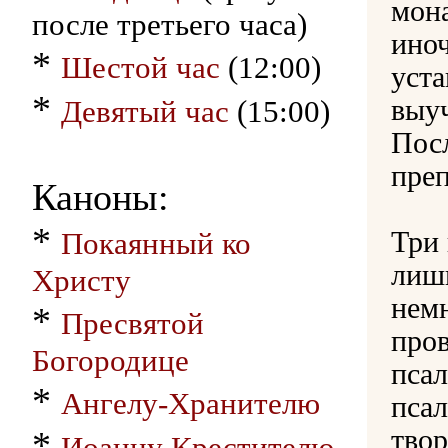
мона
после третьего часа)
ино
*
Шестой час
(12:00)
уста
*
Девятый час
(15:00)
выуч
Пос
пре
Каноны:
*
Покаянный ко
Три 
лишь
Христу
немн
*
Пресвятой
про
Богородице
псал
*
Ангелу-Хранителю
пса
*
твор
Иоанну Крестителю