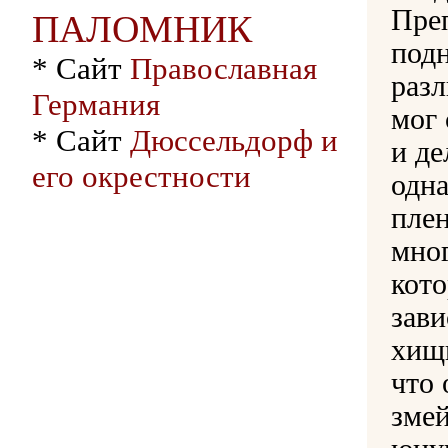
Пре
ПАЛОМНИК
под
* Сайт
Православная
разл
Германия
мог
* Сайт
Дюссельдорф и
и де
его окрестности
одн
плен
мног
кото
зави
хищн
что 
зме