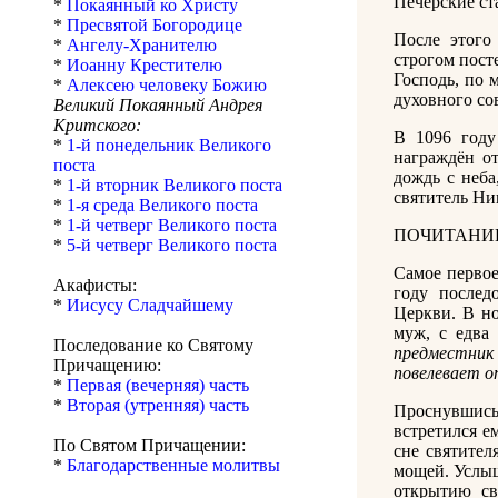
Печерские ст
*
Покаянный ко Христу
*
Пресвятой Богородице
После этого
*
Ангелу-Хранителю
строгом пост
*
Иоанну Крестителю
Господь, по 
*
Алексею человеку Божию
духовного со
Великий Покаянный Андрея
Критского:
В 1096 году
*
1-й понедельник Великого
награждён о
поста
дождь с неба
*
1-й вторник Великого поста
святитель Ни
*
1-я среда Великого поста
*
1-й четверг Великого поста
ПОЧИТАНИЕ
*
5-й четверг Великого поста
Самое первое
Акафисты:
году послед
*
Иисусу Сладчайшему
Церкви. В но
муж, с едва 
Последование ко Святому
предместник
Причащению:
повелевает о
*
Первая (вечерняя) часть
*
Вторая (утренняя) часть
Проснувшись
встретился е
По Святом Причащении:
сне святител
*
Благодарственные молитвы
мощей. Услыш
открытию св