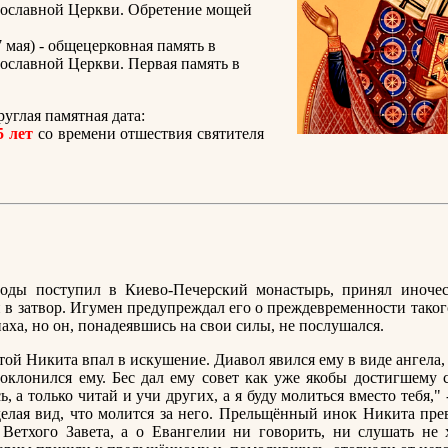
вославной Церкви. Обретение мощей
 мая) - общецерковная память в
ославной Церкви. Первая память в
углая памятная дата:
5 лет
со времени отшествия святителя
оды поступил в Киево-Печерский монастырь, принял иночес
 в затвор. Игумен предупреждал его о преждевременности таког
аха, но он, понадеявшись на свои силы, не послушался.
ятой Никита впал в искушение. Диавол явился ему в виде ангела
клонился ему. Бес дал ему совет как уже якобы достигшему 
, а только читай и учи других, а я буду молиться вместо тебя," 
делая вид, что молится за него. Прельщённый инок Никита пре
Ветхого Завета, а о Евангелии ни говорить, ни слушать не 