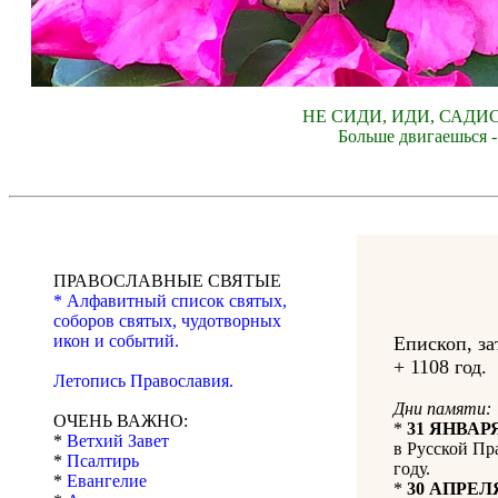
НЕ СИДИ, ИДИ, САДИ
Больше двигаешься -
ПРАВОСЛАВНЫЕ СВЯТЫЕ
* Алфавитный список святых,
соборов святых, чудотворных
икон и событий.
Епископ, за
+ 1108 год.
Летопись Православия.
Дни памяти:
ОЧЕНЬ ВАЖНО:
*
31 ЯНВАР
*
Ветхий Завет
в Русской Пр
*
Псалтирь
году.
*
Евангелие
*
30 АПРЕЛ