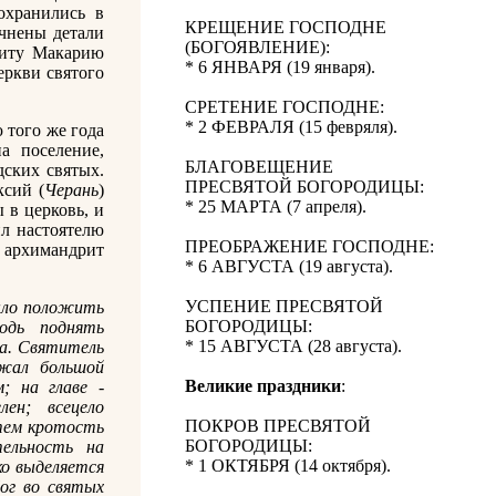
охранились в
КРЕЩЕНИЕ ГОСПОДНЕ
очнены детали
(БОГОЯВЛЕНИЕ):
литу Макарию
* 6 ЯНВАРЯ (19 января).
ркви святого
СРЕТЕНИЕ ГОСПОДНЕ:
* 2 ФЕВРАЛЯ (15 февряля).
 того же года
а поселение,
БЛАГОВЕЩЕНИЕ
ских святых.
ПРЕСВЯТОЙ БОГОРОДИЦЫ:
ксий (
Черань
)
* 25 МАРТА (7 апреля).
 в церковь, и
ил настоятелю
ПРЕОБРАЖЕНИЕ ГОСПОДНЕ:
ц архимандрит
* 6 АВГУСТА (19 августа).
УСПЕНИЕ ПРЕСВЯТОЙ
было положить
БОГОРОДИЦЫ:
одь поднять
* 15 АВГУСТА (28 августа).
на. Святитель
ежал большой
Великие праздники
:
; на главе -
ен; всецело
ПОКРОВ ПРЕСВЯТОЙ
тем кротость
БОГОРОДИЦЫ:
ельность на
* 1 ОКТЯБРЯ (14 октября).
ко выделяется
ог во святых