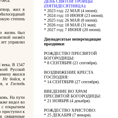
 беса.
ДЕНЬ СВЯТОЙ ТРОИЦЫ
(ПЯТИДЕСЯТНИЦА)
:
атвор, жил в
* 2023 год: 22 МАЯ (4 июня);
. Милосердный
* 2024 год: 10 ИЮНЯ (23 июня);
сокую степень
* 2025 год: 26 МАЯ (8 июня);
* 2026 год: 18 МАЯ (31 мая);
* 2027 год: 7 ИЮНЯ (20 июня).
ую жизнь был
итвой низвёл
Двунадесятые непереходящие
 лет управлял
праздники
:
РОЖДЕСТВО ПРЕСВЯТОЙ
БОГОРОДИЦЫ:
* 8 СЕНТЯБРЯ (21 сентября).
 века. В 1547
всей Русской
ВОЗДВИЖЕНИЕ КРЕСТА
Пимену явился
ГОСПОДНЯ:
 Не бойся, я
* 14 СЕНТЯБРЯ (27 сентября).
я, и Господь
ВВЕДЕНИЕ ВО ХРАМ
ПРЕСВЯТОЙ БОГОРОДИЦЫ:
овь. На пути
* 21 НОЯБРЯ (4 декабря).
акже видел во
л с открытием
РОЖДЕСТВО ХРИСТОВО:
о приступил к
* 25 ДЕКАБРЯ (7 января).
ли священные