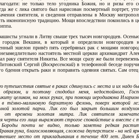
лагодати: не только тело угодника Божия, но и ризы его с
гда же с лика святого был нарисован посмертный портрет, ут
лачения святителя, и сведения отправлены в Москву митропо
ить иконописную традицию. Мощи впоследствии покоились в це
иппа.
фашисты угнали в Литву свыше трех тысяч новгородцев. Осенью
 городок Векшни, в который и определили новгородцев н
енный эшелон привёз пять серебряных рак с мощами новгород
незамедлительно настоятель местной церкви архимандрит Але
ал раку святителя Никиты. Все мощи сразу же были перевезены
Литовский Сергий (
Воскресенский
) в телефонной беседе поруч
о бдения открыть раки и поправить одеяния святых. Сам оте
го путешествия святые в раках сдвинулись с места и их надо 
 образом, и поэтому сподобил меня, недостойного, Госп
киту целиком, на моих руках, при помощи иеродиакона Иларио
 в тёмно-малиновую бархатную фелонь, поверх которой л
нной золотой парчи. Лик его был закрыт большим воздухом
я от времени золотая митра. Лик святителя замечател
ся черты его лица выражают строгое спокойствие и вместе с 
. Бороды почти не видно, только заметна редкая растит
Правая рука, благословляющая, сложена двуперстием - на ней яр
мневшее место от прикладывания в течение 400 лет. Дивен Б