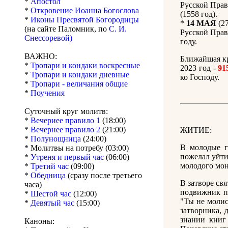
*
Апостол
Русской Пра
*
Откровение Иоанна Богослова
(1558 год).
*
Иконы Пресвятой Богородицы
*
14 МАЯ
(27
(на сайте Паломник, по
С. И.
Русской Прав
Снессоревой)
году.
ВАЖНО:
Ближайшая кр
*
Тропари и кондаки воскресные
2023 год -
91
*
Тропари и кондаки дневные
ко Господу.
*
Тропари - величания общие
*
Поучения
Суточный круг молитв:
*
Вечериее правило 1
(18:00)
*
Вечернее правило 2
(21:00)
ЖИТИЕ:
*
Полунощница
(24:00)
В молодые г
* Молитвы на потребу (03:00)
пожелал уйти
*
Утреня и первый час
(06:00)
молодого мон
*
Третий час
(09:00)
*
Обедница
(сразу после третьего
В затворе св
часа)
подвижник по
*
Шестой час
(12:00)
"Ты не молись
*
Девятый час
(15:00)
затворника, 
знании книг 
Каноны: