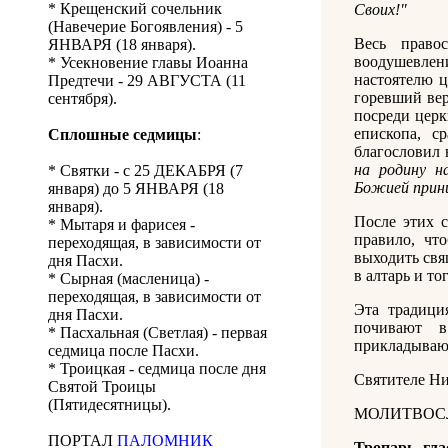
* Крещенский сочельник
Своих!"
(Навечерие Богоявления) - 5
Весь право
ЯНВАРЯ (18 января).
воодушевлен
* Усекновение главы Иоанна
настоятелю ц
Предтечи - 29 АВГУСТА (11
горевший вер
сентября).
посреди церк
епископа, с
Сплошные седмицы
:
благословил 
на родину н
* Святки - с 25 ДЕКАБРЯ (7
Божией прин
января) до 5 ЯНВАРЯ (18
января).
После этих с
* Мытаря и фарисея -
правило, чт
переходящая, в зависимости от
выходить свя
дня Пасхи.
в алтарь и т
* Сырная (масленица) -
переходящая, в зависимости от
Эта традици
дня Пасхи.
почивают в
* Пасхальная (Светлая) - первая
прикладывают
седмица после Пасхи.
* Троицкая - седмица после дня
Святителе Ни
Святой Троицы
(Пятидесятницы).
МОЛИТВОС
ПОРТАЛ
ПАЛОМНИК
Тропарь, гла