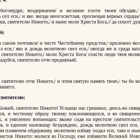
 богомудре, воздержания/ и желание плоти твоея обуздав,/
 сел еси,/ и яко звезда многосветлая, просвещая верных сердца
аш, святителю Никито,/ и ныне моли Христа Бога,// да спасет ду
6:
 саном почтився/ и чисте Чистейшему предстоя,/ прилежно мо
л еси,/ яко и дождь молитвою свел еси,/ овогда же и града зап
, святителю Никито,/ моли Христа Бога/ спасти люди твоя молящ
 радуйся, святителю отче предивный.
/ святителю отче Никито,/ и чтим святую память твою,/ ты бо мо
нашего.
святителю:
Божий, святителю Никито! Услыши нас грешных, днесь во свя
ся, и честному образу твоему поклоняющихся, и ко священне
, и умиленно вопиющих: якоже сидя на престоле святительст
ем, и единою належащу бездождию, дождь молитвою свел еси, 
м пламенем обдержиму, молитвою избаву подал еси, тако и нын
истов Никито: молися ко Господу, еже избавити Великий Новг