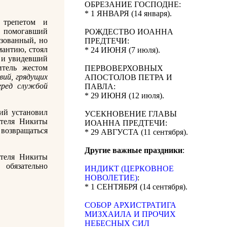
ОБРЕЗАНИЕ ГОСПОДНЕ:
* 1 ЯНВАРЯ (14 января).
 трепетом и
, помогавший
РОЖДЕСТВО ИОАННА
азованный, но
ПРЕДТЕЧИ:
мантию, стоял
* 24 ИЮНЯ (7 июля).
ь и увидевший
итель жестом
ПЕРВОВЕРХОВНЫХ
вий, грядущих
АПОСТОЛОВ ПЕТРА И
еред службой
ПАВЛА:
* 29 ИЮНЯ (12 июля).
гий установил
УСЕКНОВЕНИЕ ГЛАВЫ
ителя Никиты
ИОАННА ПРЕДТЕЧИ:
 возвращаться
* 29 АВГУСТА (11 сентября).
Другие важные праздники
:
ителя Никиты
обязательно
ИНДИКТ (ЦЕРКОВНОЕ
НОВОЛЕТИЕ)
:
* 1 СЕНТЯБРЯ (14 сентября).
CОБОР АРХИСТРАТИГА
МИЗХАИЛА И ПРОЧИХ
НЕБЕСНЫХ СИЛ