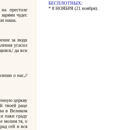
БЕСПЛОТНЫХ
:
* 8 НОЯБРЯ (21 ноября).
 на престоле
/ зарями чудес
ши наша.
ление за люди
аления угасил
ияся,/ да вси
лиши о нас,//
щенную церкву
й твоей раце
ва в Великом
и паки граду
е молим тя, о
рад сей и вся