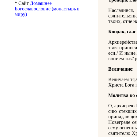
* Сайт
Домашнее
Богославословие (монастырь в
Насладився,
миру)
святительства
твоих, отче н
Кондак, глас 
Архиерейства
твоя приноси
еси./ И ныне
вопием ти://
Величание:
Величаем тя,
Христа Бога 
Молитва ко 
О, архиерею 
сию стекших
припадающих
Новеграде с
сему огненны
святителю Хр