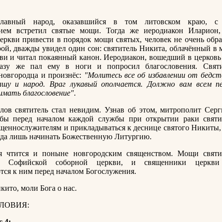
славный народ, оказавшийся в том литовском краю, с
ием встретил святые мощи. Тогда же иеродиакон Иларион
еркви привести в порядок мощи святых, человек не очень обр
ой, дважды увидел один сон: святитель Никита, облачённый в 
ви и читал покаянный канон. Иеродиакон, вошедший в церков
разу же пал ему в ноги и попросил благословения. Свят
новгородца и произнёс:
"Молитесь все об избавлении от бедст
ашу и народ. Враг лукавый ополчается. Должно вам всем п
имать благословение"
.
лов святитель стал невидим. Узнав об этом, митрополит Сер
обы перед началом каждой службы при открытии раки свят
щеннослужителям и прикладываться к деснице святого Никиты,
огда лишь начинать Божественную Литургию.
я чтится и поныне новгородским священством. Мощи свят
 Софийской соборной церкви, и священники церкви 
ся к ним перед началом Богослужения.
кито, моли Бога о нас.
ЛОВИЯ:
с 4: