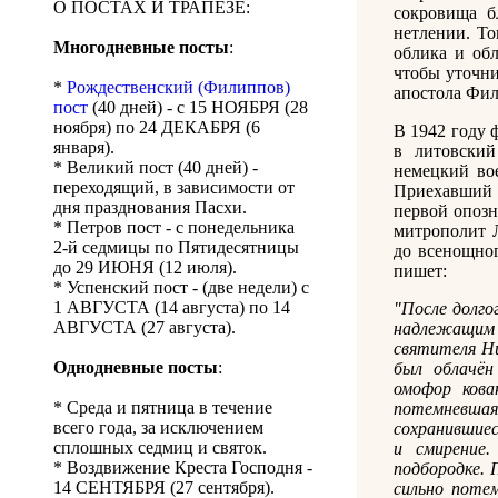
О ПОСТАХ И ТРАПЕЗЕ:
сокровища б
нетлении. То
Многодневные посты
:
облика и об
чтобы уточн
*
Рождественский (Филиппов)
апостола Фил
пост
(40 дней) - с 15 НОЯБРЯ (28
ноября) по 24 ДЕКАБРЯ (6
В 1942 году 
января).
в литовский
* Великий пост (40 дней) -
немецкий во
переходящий, в зависимости от
Приехавший 
дня празднования Пасхи.
первой опозн
* Петров пост - с понедельника
митрополит 
2-й седмицы по Пятидесятницы
до всенощног
до 29 ИЮНЯ (12 июля).
пишет:
* Успенский пост - (две недели) с
1 АВГУСТА (14 августа) по 14
"После долго
АВГУСТА (27 августа).
надлежащим
святителя Ни
Однодневные посты
:
был облачён
омофор кова
* Среда и пятница в течение
потемневша
всего года, за исключением
сохранившие
сплошных седмиц и святок.
и смирение
* Воздвижение Креста Господня -
подбородке. 
14 СЕНТЯБРЯ (27 сентября).
сильно поте