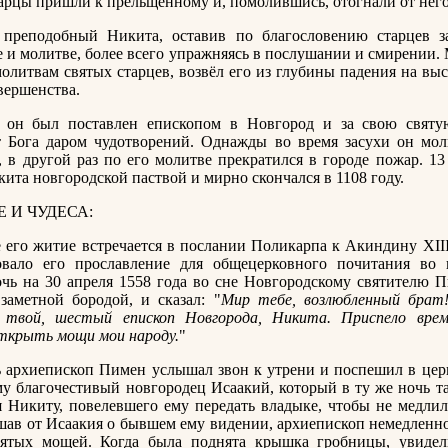
арцы пришли к прельщённому и, помолившись, отогнали от него
 преподобный Никита, оставив по благословению старцев з
е и молитве, более всего упражняясь в послушании и смирении
молитвам святых старцев, возвёл его из глубины падения на вы
вершенства.
 он был поставлен епископом в Новгород и за свою свят
т Бога даром чудотворений. Однажды во время засухи он мол
, в другой раз по его молитве прекратился в городе пожар. 13
кита новгородской паствой и мирно скончался в 1108 году.
 И ЧУДЕСА:
 его житие встречается в послании Поликарпа к Акиндину XIII
овало его прославление для общецерковного почитания во 
чь на 30 апреля 1558 года во сне Новгородскому святителю 
заметной бородой, и сказал: "
Мир тебе, возлюбленный брат!
 твой, шестый епископ Новгорода, Никита. Приспело врем
ткрыть мощи мои народу.
"
 архиепископ Пимен услышал звон к утрени и поспешил в церк
му благочестивый новгородец Исаакий, который в ту же ночь т
я Никиту, повелевшего ему передать владыке, чтобы не медли
ав от Исаакия о бывшем ему видении, архиепископ немедленн
ятых мощей. Когда была поднята крышка гробницы, увиде