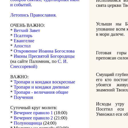
Исполнимся во
и событий.
свята церкви Тв
Летопись Православия.
Услыши ны Б
ОЧЕНЬ ВАЖНО:
упование всем 
*
Ветхий Завет
в мори далече.
*
Псалтирь
*
Евангелие
*
Апостол
*
Откровение Иоанна Богослова
Готовая гор
*
Иконы Пресвятой Богородицы
препоясан сило
(на сайте Паломник, по
С. И.
Снессоревой)
Смущаяй глубин
ВАЖНО:
его кто постои
*
Тропари и кондаки воскресные
убоятся жив
*
Тропари и кондаки дневные
знамений Твоих
*
Тропари - величания общие
*
Поучения
Исходы утру 
Суточный круг молитв:
Посетил еси
*
Вечериее правило 1
(18:00)
Умножил еси об
*
Вечернее правило 2
(21:00)
*
Полунощница
(24:00)