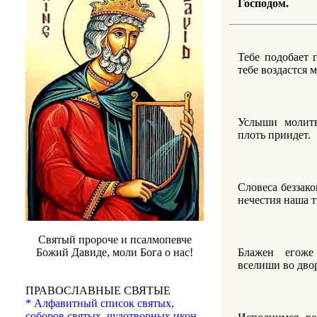
Господом.
Тебе подобает 
тебе воздастся 
Услыши молитв
плоть приидет.
Словеса беззак
нечестия наша 
Святый пророче и псалмопевче
Блажен егож
Божий Давиде, моли Бога о нас!
вселиши во дво
ПРАВОСЛАВНЫЕ СВЯТЫЕ
* Алфавитный список святых,
соборов святых, чудотворных икон