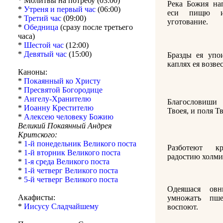
* Молитвы на потребу (03:00)
Река Божия нап
*
Утреня и первый час
(06:00)
еси пищю и
*
Третий час
(09:00)
уготование.
*
Обедница
(сразу после третьего
часа)
*
Шестой час
(12:00)
*
Девятый час
(15:00)
Бразды ея упо
каплях ея возве
Каноны:
*
Покаянный ко Христу
*
Пресвятой Богородице
*
Ангелу-Хранителю
Благословиши 
*
Иоанну Крестителю
Твоея, и поля Т
*
Алексею человеку Божию
Великий Покаянный Андрея
Критского:
*
1-й понедельник Великого поста
Разботеют к
*
1-й вторник Великого поста
радостию холми
*
1-я среда Великого поста
*
1-й четверг Великого поста
*
5-й четверг Великого поста
Одеяшася ов
Акафисты:
умножатъ пше
*
Иисусу Сладчайшему
воспоют.