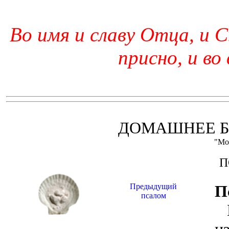
Во имя и славу Отца, и С
присно, и во
ДОМАШНЕЕ Б
"Мо
П
Предыдущий
П
псалом