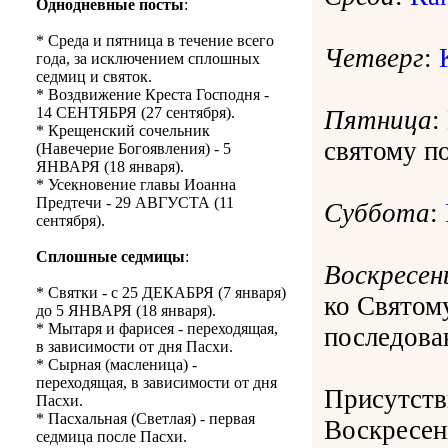
Однодневные посты
:
* Среда и пятница в течение всего
Четверг
:
года, за исключением сплошных
седмиц и святок.
* Воздвижение Креста Господня -
14 СЕНТЯБРЯ (27 сентября).
Пятница
:
* Крещенский сочельник
святому п
(Навечерие Богоявления) - 5
ЯНВАРЯ (18 января).
* Усекновение главы Иоанна
Предтечи - 29 АВГУСТА (11
Суббота
:
сентября).
Сплошные седмицы
:
Воскресен
* Святки - с 25 ДЕКАБРЯ (7 января)
ко Свято
до 5 ЯНВАРЯ (18 января).
* Мытаря и фарисея - переходящая,
последован
в зависимости от дня Пасхи.
* Сырная (масленица) -
переходящая, в зависимости от дня
Присутств
Пасхи.
* Пасхальная (Светлая) - первая
Воскресе
седмица после Пасхи.