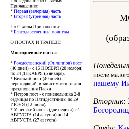
Последование ко Святому
Причащению:
*
Первая (вечерняя) часть
М
*
Вторая (утренняя) часть
По Святом Причащении:
*
Благодарственные молитвы
(обра
О ПОСТАХ И ТРАПЕЗЕ:
Многодневные посты
:
*
Рождественский (Филиппов) пост
Понедельн
(40 дней) - с 15 НОЯБРЯ (28 ноября)
по 24 ДЕКАБРЯ (6 января).
после малог
* Великий пост (40 дней) -
нашему Ии
переходящий, в зависимости от дня
празднования Пасхи.
* Петров пост - с понедельника 2-й
Вторник
:
седмицы по Пятидесятницы до 29
ИЮНЯ (12 июля).
Богородиц
* Успенский пост - (две недели) с 1
АВГУСТА (14 августа) по 14
АВГУСТА (27 августа).
Среда
:
Ка