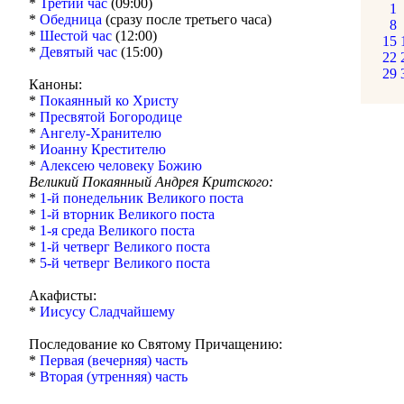
*
Третий час
(09:00)
1
*
Обедница
(сразу после третьего часа)
8
*
Шестой час
(12:00)
15
*
Девятый час
(15:00)
22
29
Каноны:
*
Покаянный ко Христу
*
Пресвятой Богородице
*
Ангелу-Хранителю
*
Иоанну Крестителю
*
Алексею человеку Божию
Великий Покаянный Андрея Критского:
*
1-й понедельник Великого поста
*
1-й вторник Великого поста
*
1-я среда Великого поста
*
1-й четверг Великого поста
*
5-й четверг Великого поста
Акафисты:
*
Иисусу Сладчайшему
Последование ко Святому Причащению:
*
Первая (вечерняя) часть
*
Вторая (утренняя) часть