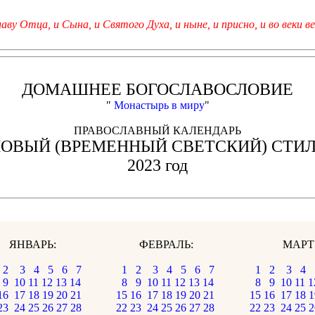
лаву Отца, и Сына, и Святого Духа, и ныне, и присно, и во веки ве
ДОМАШНЕЕ БОГОСЛАВОСЛОВИЕ
"
Монастырь в миру
"
ПРАВОСЛАВНЫЙ КАЛЕНДАРЬ
ОВЫЙ (ВРЕМЕННЫЙ СВЕТСКИЙ) СТИ
2023 год
ЯНВАРЬ:
ФЕВРАЛЬ:
МАРТ
2
3
4
5
6
7
1
2
3
4
5
6
7
1
2
3
4
9
10
11
12
13
14
8
9
10
11
12
13
14
8
9
10
11
1
16
17
18
19
20
21
15
16
17
18
19
20
21
15
16
17
18
1
23
24
25
26
27
28
22
23
24
25
26
27
28
22
23
24
25
2