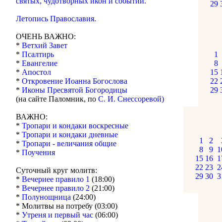
святых, чудотворных икон и событий.
29
Летопись Православия.
ОЧЕНЬ ВАЖНО:
*
Ветхий Завет
*
Псалтирь
1
*
Евангелие
8
*
Апостол
15
*
Откровение Иоанна Богослова
22
*
Иконы Пресвятой Богородицы
29
(на сайте Паломник, по
С. И. Снессоревой)
ВАЖНО:
*
Тропари и кондаки воскресные
*
Тропари и кондаки дневные
1
2
*
Тропари - величания общие
8
9
1
*
Поучения
15
16
1
22
23
2
Суточный круг молитв:
29
30
3
*
Вечериее правило 1
(18:00)
*
Вечернее правило 2
(21:00)
*
Полунощница
(24:00)
* Молитвы на потребу (03:00)
*
Утреня и первый час
(06:00)