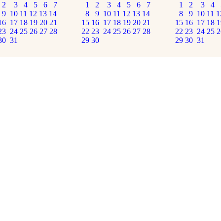
2
3
4
5
6
7
1
2
3
4
5
6
7
1
2
3
4
9
10
11
12
13
14
8
9
10
11
12
13
14
8
9
10
11
1
16
17
18
19
20
21
15
16
17
18
19
20
21
15
16
17
18
1
23
24
25
26
27
28
22
23
24
25
26
27
28
22
23
24
25
2
30
31
29
30
29
30
31