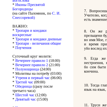
Богослова
*
Иконы Пресвятой
Богородицы
7. Вопросиш
(на сайте Паломник, по
С. И.
Учителю, когд
Снессоревой)
есть знамение
ВАЖНО:
*
Тропари и кондаки
8. Он же р
воскресные
прельщени бу
*
Тропари и кондаки дневные
во имя Мое, г
*
Тропари - величания общие
и время при
*
Поучения
убо вослед их
Суточный круг молитв:
9. Егда же
*
Вечернее правило 1
(18:00)
нестроения, 
*
Вечернее правило 2
(21:00)
бо сим быти 
*
Полунощница
(24:00)
кончина.
* Молитвы на потребу (03:00)
*
Утреня и первый час
(06:00)
*
Третий час
(09:00)
10. Тогда гла
*
Обедница
(сразу после
язык на язык,
третьего часа)
*
Шестой час
(12:00)
*
Девятый час
(15:00)
11. Труси же