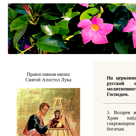
Православная икона:
На церковн
Святой Апостол Лука
русской о
молитвенн
Господом.
1. Воззрев 
Храм наб
сокровищное 
богатыя.