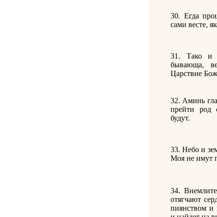
30. Егда про
сами весте, як
31. Тако и 
бывающа, ве
Царствие Бож
32. Аминь гла
прейти род 
будут.
33. Небо и зе
Моя не имут 
34. Внемлите
отягчают сер
пиянством и 
и найдет на в