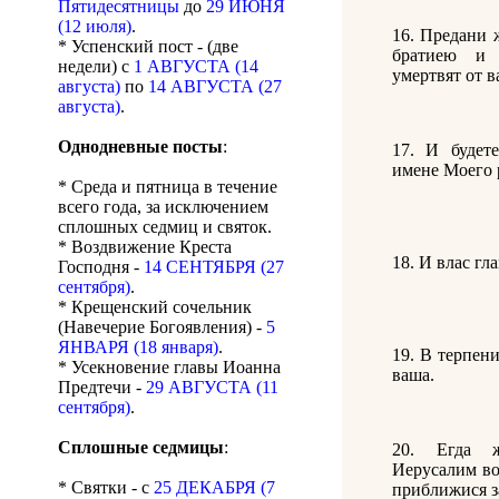
Пятидесятницы
до
29 ИЮНЯ
(12 июля)
.
16. Предани 
* Успенский пост - (две
братиею и
недели) с
1 АВГУСТА (14
умертвят от в
августа)
по
14 АВГУСТА (27
августа)
.
Однодневные посты
:
17. И будет
имене Моего 
* Среда и пятница в течение
всего года, за исключением
сплошных седмиц и святок.
* Воздвижение Креста
18. И влас гл
Господня -
14 СЕНТЯБРЯ (27
сентября)
.
* Крещенский сочельник
(Навечерие Богоявления) -
5
ЯНВАРЯ (18 января)
.
19. В терпен
* Усекновение главы Иоанна
ваша.
Предтечи -
29 АВГУСТА (11
сентября)
.
Сплошные седмицы
:
20. Егда ж
Иерусалим вои
* Святки - с
25 ДЕКАБРЯ (7
приближися з