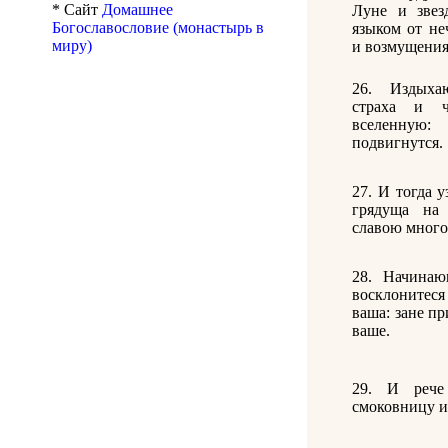
* Сайт
Домашнее
Луне и звез
Богославословие (монастырь в
языком от не
миру)
и возмущения
26. Издыха
страха и ч
вселенную:
подвигнутся.
27. И тогда 
грядуща на
славою много
28. Начина
восклонитеся
ваша: зане п
ваше.
29. И рече
смоковницу и 