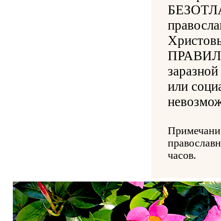
БЕЗОТЛ
правосла
Христовы
ПРАВИЛА 
заразной
или соци
невозмож
Примечание
православн
часов.