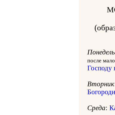
М
(обра
Понедель
после мало
Господу 
Вторник
Богороди
Среда
:
К