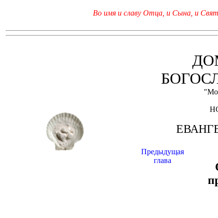
Во имя и славу Отца, и Сына, и Свято
ДО
БОГОС
"Мо
Н
ЕВАНГЕ
Предыдущая
глава
п