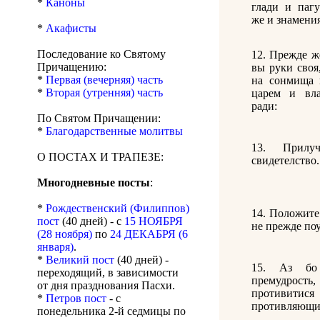
*
Каноны
глади и пагу
же и знамения
*
Акафисты
Последование ко Святому
12. Прежде ж
Причащению:
вы руки своя
*
Первая (вечерняя) часть
на сонмища 
*
Вторая (утренняя) часть
царем и вл
ради:
По Святом Причащении:
*
Благодарственные молитвы
13. Прилу
О ПОСТАХ И ТРАПЕЗЕ:
свидетелство.
Многодневные посты
:
*
Рождественский (Филиппов)
14. Положите
пост
(40 дней) - с
15 НОЯБРЯ
не прежде по
(28 ноября)
по
24 ДЕКАБРЯ (6
января)
.
*
Великий пост
(40 дней) -
15. Аз б
переходящий, в зависимости
премудрост
от дня празднования Пасхи.
противитис
*
Петров пост
- с
противляющи
понедельника 2-й седмицы по