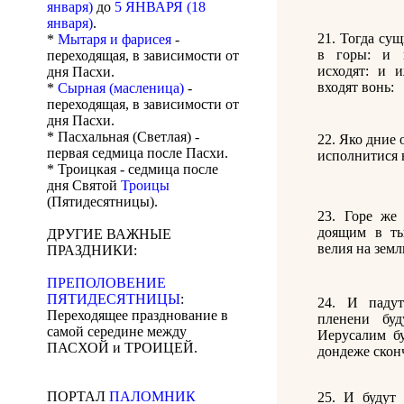
января)
до
5 ЯНВАРЯ (18
января)
.
21. Тогда су
*
Мытаря и фарисея
-
в горы: и 
переходящая, в зависимости от
исходят: и и
дня Пасхи.
входят вонь:
*
Сырная (масленица)
-
переходящая, в зависимости от
дня Пасхи.
* Пасхальная (Светлая) -
22. Яко дние 
первая седмица после Пасхи.
исполнитися 
* Троицкая - седмица после
дня Святой
Троицы
(Пятидесятницы).
23. Горе же
доящим в ты
ДРУГИЕ ВАЖНЫЕ
велия на земл
ПРАЗДНИКИ:
ПРЕПОЛОВЕНИЕ
ПЯТИДЕСЯТНИЦЫ
:
24. И паду
Переходящее празднование в
пленени бу
самой середине между
Иерусалим бу
ПАСХОЙ и ТРОИЦЕЙ.
дондеже скон
ПОРТАЛ
ПАЛОМНИК
25. И будут