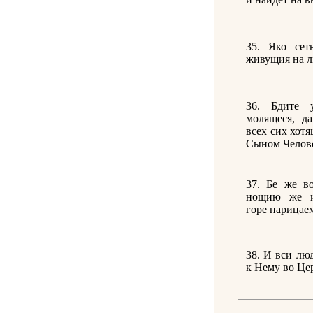
35. Яко сет
живущия на л
36. Бдите 
молящеся, д
всех сих хотя
Сыном Челов
37. Бе же в
нощию же и
горе нарицае
38. И вси лю
к Нему во Це