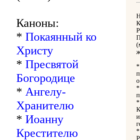
Каноны:
*
Покаянный ко
(
Христу
ж
*
Пресвятой
п
Богородице
о
*
Ангелу-
п
Хранителю
К
*
Иоанну
и
г
Крестителю
Р