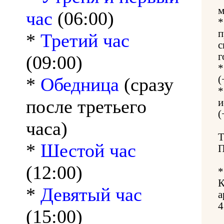
м
час
(06:00)
п
*
Третий час
с
г
(09:00)
*
Обедница
(сразу
(
после третьего
и
(
часа)
*
Шестой час
(12:00)
К
*
Девятый час
а
4
(15:00)