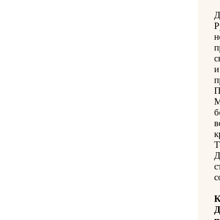
Д
Р
н
п
с
и
п
П
М
б
в
к
Т
Д
с
с
К
Д