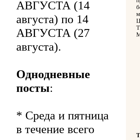
п
АВГУСТА (14
б
м
августа) по 14
Ц
Т
АВГУСТА (27
М
августа).
Однодневные
посты
:
* Среда и пятница
в течение всего
Т