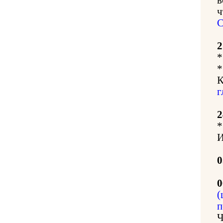
ч
С
2
*
*
К
г
2
*
И
0
0
(
п
Ч