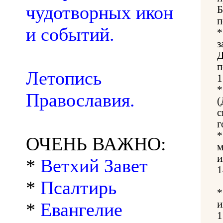
чудотворных икон
Б
п
и событий.
з
Д
п
Летопись
1
Православия.
(
с
г
ОЧЕНЬ ВАЖНО:
м
и
*
Ветхий Завет
1
*
Псалтирь
и
*
Евангелие
1