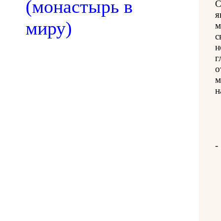
(монастырь в
С
я
миру)
м
с
н
г
о
м
н
-