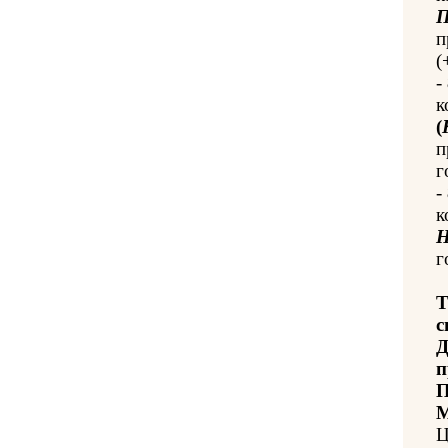
П
п
(
-
к
(
п
г
-
к
Н
г
Т
с
Д
п
П
М
Ц