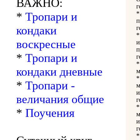
ВАЖНО:
г
*
Тропари и
п
кондаки
г
воскресные
и
п
*
Тропари и
г
кондаки дневные
м
*
Тропари -
м
и
величания общие
г
*
Поучения
м
и
г