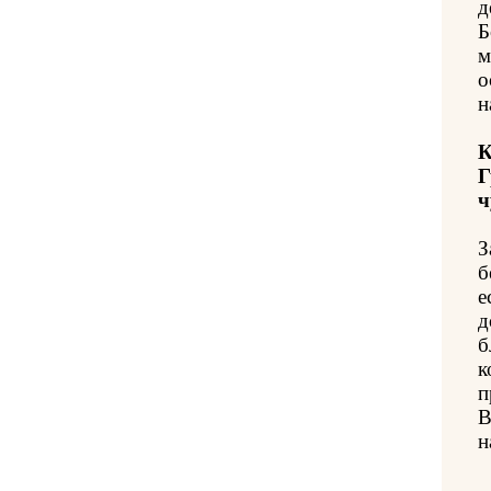
д
Б
м
о
н
К
Г
ч
З
б
е
д
б
к
п
В
н