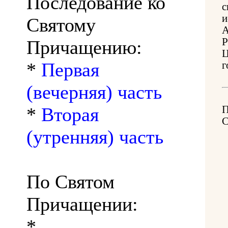
Последование ко
с
и
Святому
А
Р
Причащению:
Ц
*
Первая
г
(вечерняя) часть
*
Вторая
(утренняя) часть
По Святом
Причащении:
*