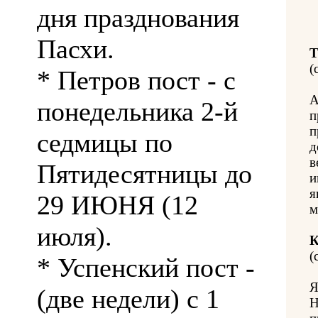
дня празднования
Пасхи.
Т
(
* Петров пост - с
А
понедельника 2-й
п
п
седмицы по
д
в
Пятидесятницы до
и
я
29 ИЮНЯ (12
м
июля).
К
(
* Успенский пост -
Я
(две недели) с 1
Н