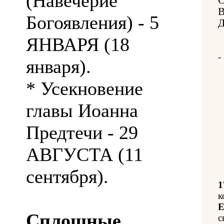
(Навечерие
Богоявления) - 5
Д
ЯНВАРЯ (18
-
января).
* Усекновение
главы Иоанна
Предтечи - 29
АВГУСТА (11
сентября).
1
к
Е
Сплошные
с