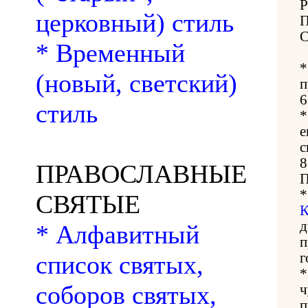
церковный) стиль
* Временный
(новый, светский)
п
6
стиль
е
с
8
ПРАВОСЛАВНЫЕ
П
СВЯТЫЕ
К
д
* Алфавитный
п
список святых,
г
соборов святых,
ч
п