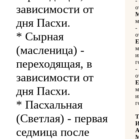
-
зависимости от
о
М
дня Пасхи.
м
-
* Сырная
о
Е
(масленица) -
м
и
переходящая, в
г
-
зависимости от
о
Е
дня Пасхи.
м
и
* Пасхальная
г
(Светлая) - первая
Т
И
седмица после
А
М