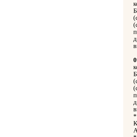
к
Б
(
(
п
д
в
0
к
Б
(
(
п
д
в
*
К
А