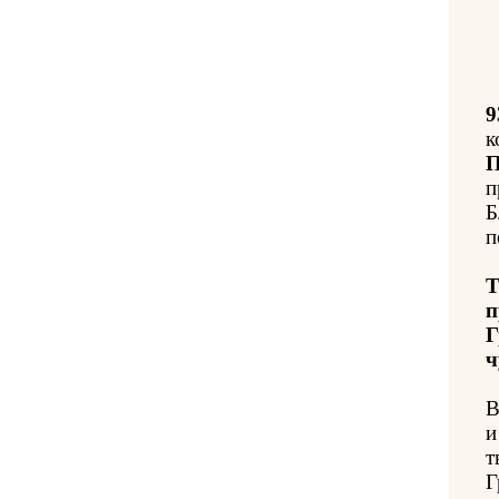
9
к
П
п
Б
п
Т
п
Г
ч
В
и
т
Г