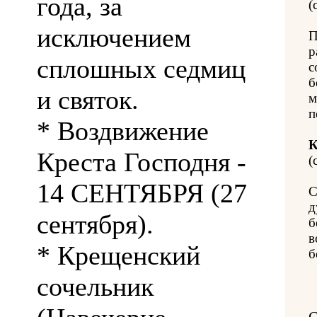
года, за
(
исключением
П
р
сплошных седмиц
с
б
и святок.
м
п
* Воздвижение
К
Креста Господня -
(
14 СЕНТЯБРЯ (27
С
д
сентября).
б
в
* Крещенский
б
сочельник