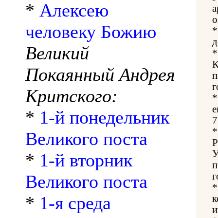
*
Алексею
а
о
человеку Божию
д
Великий
К
Покаянный Андрея
п
г
Критского:
е
*
1-й понедельник
7
Великого поста
Р
У
*
1-й вторник
п
г
Великого поста
*
1-я среда
к
и