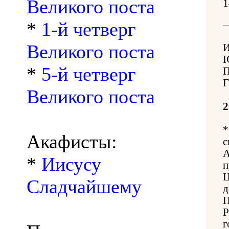
Великого поста
1
*
1-й четверг
Великого поста
*
5-й четверг
Г
Великого поста
2
*
Акафисты:
с
А
*
Иисусу
п
Ц
Сладчайшему
д
П
Р
г