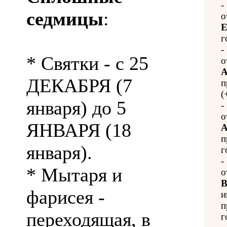
-
седмицы
:
о
Е
г
-
* Святки - с 25
о
А
ДЕКАБРЯ (7
п
(
января) до 5
-
о
ЯНВАРЯ (18
А
п
января).
г
-
* Мытаря и
о
В
фарисея -
и
п
переходящая, в
г