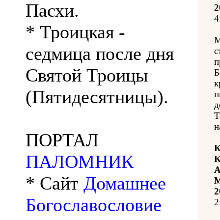
Пасхи.
2
4
* Троицкая -
М
седмица после дня
с
п
Святой Троицы
Б
к
(Пятидесятницы).
н
д
Т
н
ПОРТАЛ
К
ПАЛОМНИК
К
А
* Сайт
Домашнее
М
2
Богославословие
2