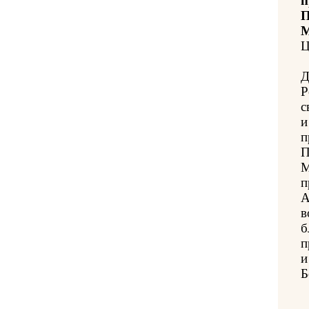
п
П
М
Ц
Д
Р
с
и
п
П
М
п
А
в
б
п
и
Б