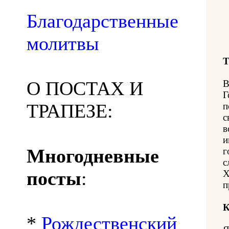
Благодарственные
молитвы
Т
О ПОСТАХ И
В
Г
ТРАПЕЗЕ:
п
с
в
и
Многодневные
г
с
посты
:
Х
п
К
*
Рождественский