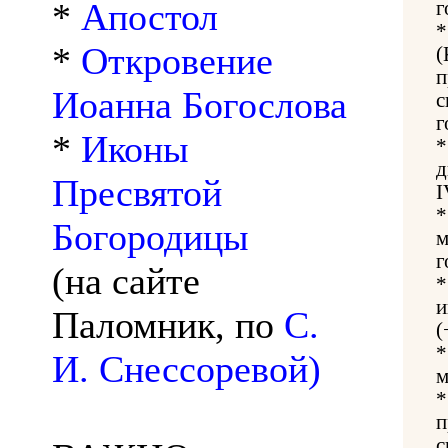
*
Апостол
г
*
Откровение
(
п
Иоанна Богослова
с
г
*
Иконы
д
Пресвятой
I
Богородицы
м
г
(на сайте
и
Паломник, по
С.
(
И. Снессоревой)
м
п
с