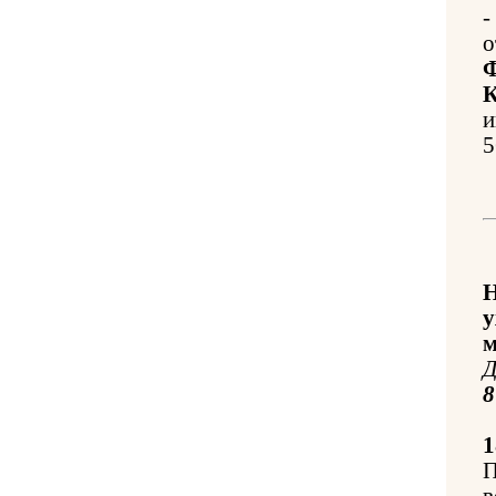
-
о
Ф
К
и
5
Н
у
м
Д
1
П
в