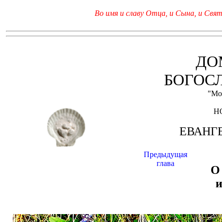
Во имя и славу Отца, и Сына, и Свято
ДО
БОГОС
"Мо
Н
ЕВАНГЕ
Предыдущая
глава
О
и