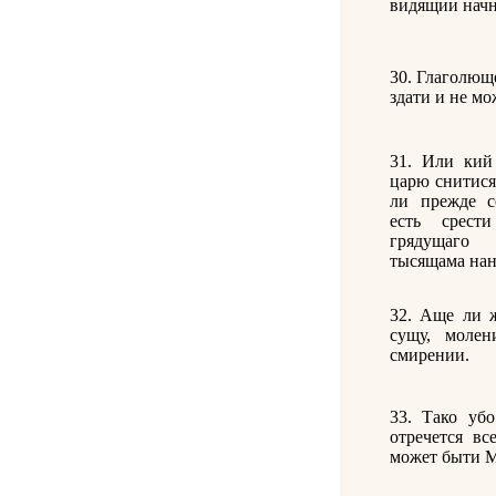
видящии начн
30. Глаголюще
здати и не м
31. Или кий
царю снитися 
ли прежде с
есть срест
грядущаго
тысящама нан
32. Аще ли ж
сущу, молен
смирении.
33. Тако убо
отречется вс
может быти М