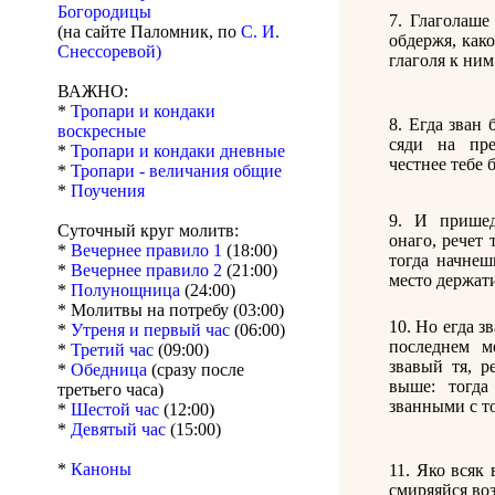
Богородицы
7. Глаголаше
(на сайте Паломник, по
С. И.
обдержя, како
Снессоревой)
глаголя к ним
ВАЖНО:
*
Тропари и кондаки
8. Егда зван 
воскресные
сяди на пре
*
Тропари и кондаки дневные
честнее тебе 
*
Тропари - величания общие
*
Поучения
9. И прише
Суточный круг молитв:
онаго, речет 
*
Вечернее правило 1
(18:00)
тогда начнеш
*
Вечернее правило 2
(21:00)
место держат
*
Полунощница
(24:00)
* Молитвы на потребу (03:00)
10. Но егда з
*
Утреня и первый час
(06:00)
последнем м
*
Третий час
(09:00)
звавый тя, р
*
Обедница
(сразу после
выше: тогда
третьего часа)
званными с т
*
Шестой час
(12:00)
*
Девятый час
(15:00)
*
Каноны
11. Яко всяк 
смиряяйся воз