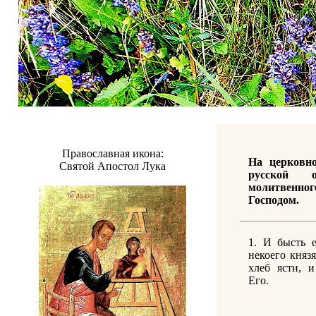
Православная икона:
На церковн
Святой Апостол Лука
русской о
молитвенн
Господом.
1. И бысть 
некоего княз
хлеб ясти, 
Его.