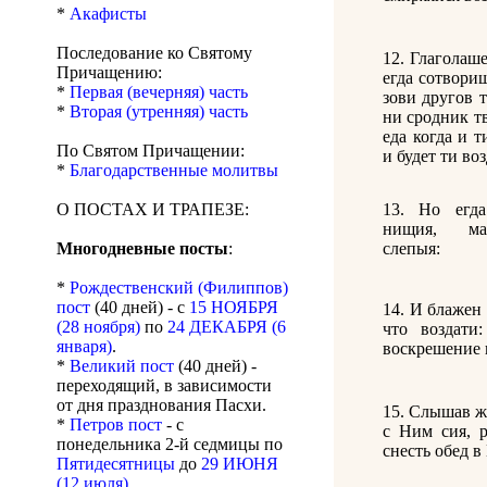
*
Акафисты
Последование ко Святому
12. Глаголаше
Причащению:
егда сотвори
*
Первая (вечерняя) часть
зови другов т
*
Вторая (утренняя) часть
ни сродник тв
еда когда и т
По Святом Причащении:
и будет ти во
*
Благодарственные молитвы
13. Но егд
О ПОСТАХ И ТРАПЕЗЕ:
нищия, ма
слепыя:
Многодневные посты
:
*
Рождественский (Филиппов)
пост
(40 дней) - с
15 НОЯБРЯ
14. И блажен 
(28 ноября)
по
24 ДЕКАБРЯ (6
что воздати
января)
.
воскрешение 
*
Великий пост
(40 дней) -
переходящий, в зависимости
от дня празднования Пасхи.
15. Слышав ж
*
Петров пост
- с
с Ним сия, р
понедельника 2-й седмицы по
снесть обед 
Пятидесятницы
до
29 ИЮНЯ
(12 июля)
.