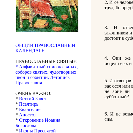
2. И се чело
труд, бе пред
3. И отве
законником и 
достоит в суб
ОБЩИЙ ПРАВОСЛАВНЫЙ
КАЛЕНДАРЬ
4. Они же 
ПРАВОСЛАВНЫЕ СВЯТЫЕ:
исцели его, и
* Алфавитный список святых,
соборов святых, чудотворных
икон и событий. Летопись
5. И отвещав 
Православия.
вас осел или 
не абие ли 
ОЧЕНЬ ВАЖНО:
субботный?
*
Ветхий Завет
*
Псалтирь
*
Евангелие
6. И не воз
*
Апостол
сим.
*
Откровение Иоанна
Богослова
*
Иконы Пресвятой