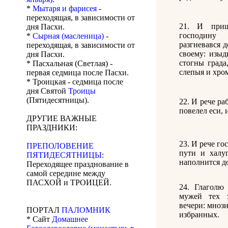
*
Мытаря и фарисея
-
переходящая, в зависимости от
21. И приш
дня Пасхи.
господину 
*
Сырная (масленица)
-
разгневався д
переходящая, в зависимости от
своему: изыд
дня Пасхи.
стогны града
* Пасхальная (Светлая) -
слепыя и хро
первая седмица после Пасхи.
* Троицкая - седмица после
дня Святой
Троицы
(Пятидесятницы).
22. И рече ра
повелел еси, 
ДРУГИЕ ВАЖНЫЕ
ПРАЗДНИКИ:
23. И рече го
ПРЕПОЛОВЕНИЕ
пути и халу
ПЯТИДЕСЯТНИЦЫ
:
наполнится д
Переходящее празднование в
самой середине между
ПАСХОЙ и ТРОИЦЕЙ.
24. Глаголю
мужей тех 
вечери: мнози
ПОРТАЛ
ПАЛОМНИК
избранных.
* Сайт
Домашнее