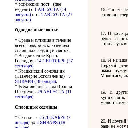
* Успенский пост - (две
недели) с
1 АВГУСТА (14
16. Он же ре
августа)
по
14 АВГУСТА (27
сотвори вечер
августа)
.
Однодневные посты
:
17. И посла р
рещи званны
* Среда и пятница в течение
готова суть вс
всего года, за исключением
сплошных седмиц и святок.
* Воздвижение Креста
18. И начаша
Господня -
14 СЕНТЯБРЯ (27
Первый рече
сентября)
.
имам нужду
* Крещенский сочельник
Молютися, им
(Навечерие Богоявления) -
5
ЯНВАРЯ (18 января)
.
* Усекновение главы Иоанна
Предтечи -
29 АВГУСТА (11
19. И други
сентября)
.
купих пять, 
молю тя, имей
Сплошные седмицы
:
* Святки - с
25 ДЕКАБРЯ (7
20. И другий 
января)
до
5 ЯНВАРЯ (18
ради не могу
января)
.