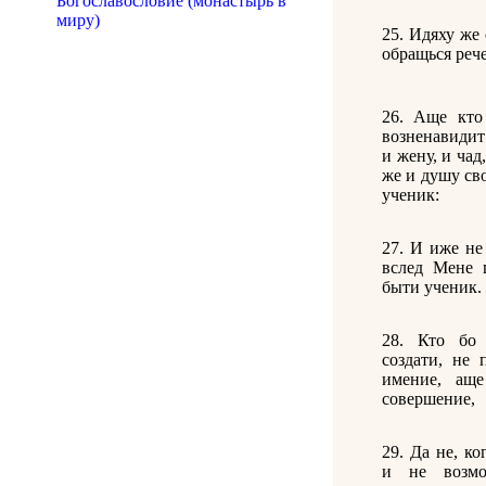
Богославословие (монастырь в
миру)
25. Идяху же
обращься рече
26. Аще кто
возненавидит
и жену, и чад
же и душу св
ученик:
27. И иже не
вслед Мене 
быти ученик.
28. Кто бо 
создати, не 
имение, аще
совершение,
29. Да не, к
и не возмо