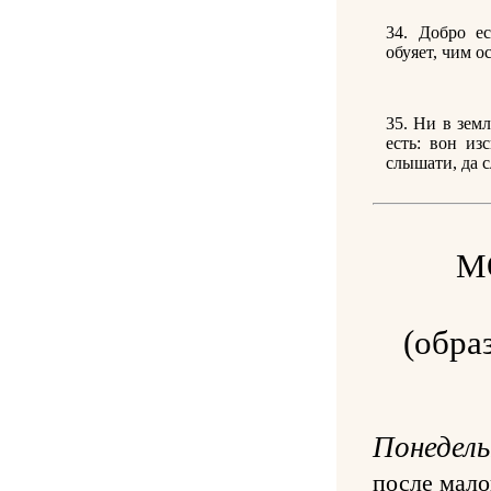
34. Добро ес
обуяет, чим о
35. Ни в зем
есть: вон и
слышати, да 
М
(обра
Понедель
после мало