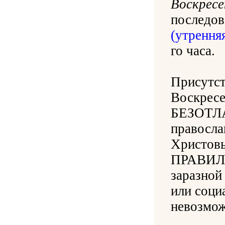
Воскресе
последо
(утренняя
го часа.
Присутст
Воскрес
БЕЗОТЛ
правосла
Христовы
ПРАВИЛА 
заразной
или соци
невозмож