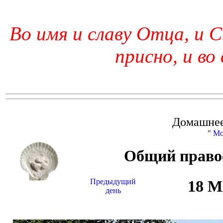
Во имя и славу Отца, и С
присно, и во
Домашнее
"
Мо
Общий право
Предыдущий
18 
день