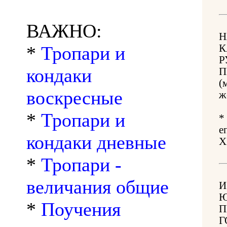
ВАЖНО:
Н
*
Тропари и
К
Р
кондаки
П
(
воскресные
ж
*
Тропари и
*
е
кондаки дневные
X
*
Тропари -
величания общие
И
Ю
*
Поучения
П
Г