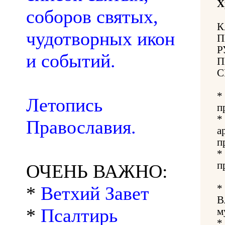
Х
соборов святых,
К
чудотворных икон
П
Р
и событий.
П
С
*
Летопись
п
*
Православия.
а
п
*
п
ОЧЕНЬ ВАЖНО:
*
Ветхий Завет
*
В
*
Псалтирь
м
*