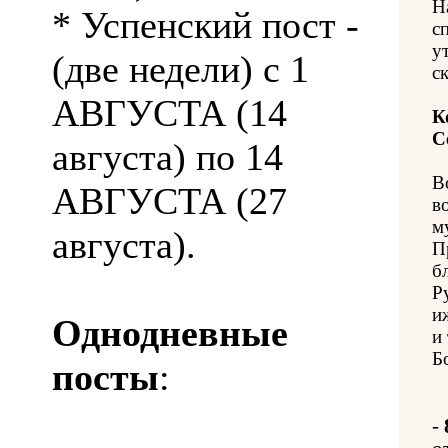
Н
* Успенский пост -
с
у
(две недели) с 1
с
АВГУСТА (14
К
С
августа) по 14
В
АВГУСТА (27
в
м
августа).
П
б
Р
и
Однодневные
и
Б
посты
:
-