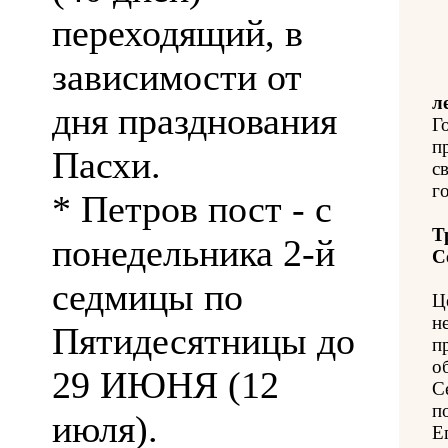
переходящий, в
зависимости от
л
дня празднования
Г
п
Пасхи.
с
го
* Петров пост - с
Т
понедельника 2-й
С
седмицы по
Ц
н
Пятидесятницы до
п
о
29 ИЮНЯ (12
С
п
июля).
Е