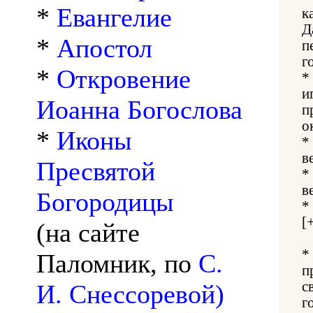
*
Евангелие
к
Д
*
Апостол
п
г
*
Откровение
*
и
Иоанна Богослова
п
о
*
Иконы
*
в
Пресвятой
*
в
Богородицы
*
[
(на сайте
*
Паломник, по
С.
п
с
И. Снессоревой)
г