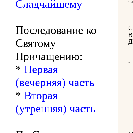
Сладчайшему
С
Последование ко
С
В
Святому
Д
Причащению:
-
*
Первая
(вечерняя) часть
*
Вторая
(утренняя) часть