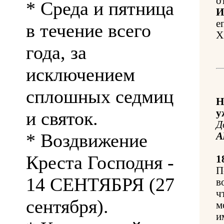
о
* Среда и пятница
И
е
в течение всего
X
года, за
исключением
сплошных седмиц
Н
у
и святок.
Д
* Воздвижение
А
Креста Господня -
1
П
14 СЕНТЯБРЯ (27
в
ч
сентября).
м
и