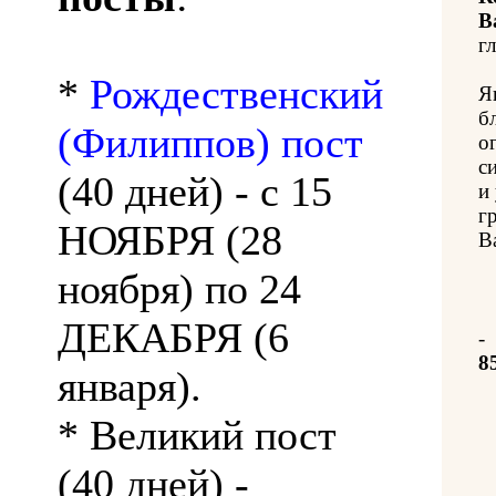
В
гл
*
Рождественский
Я
б
(Филиппов) пост
о
с
(40 дней) - с 15
и
г
НОЯБРЯ (28
В
ноября) по 24
ДЕКАБРЯ (6
-
8
января).
* Великий пост
(40 дней) -