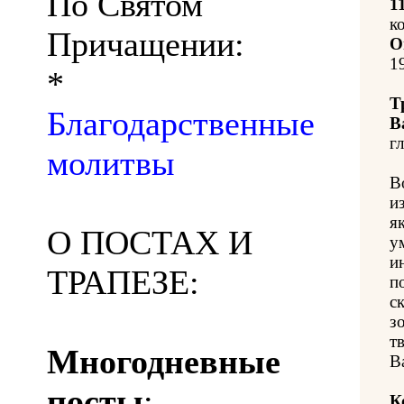
По Святом
1
к
Причащении:
О
1
*
Т
Благодарственные
В
гл
молитвы
В
и
я
О ПОСТАХ И
у
и
ТРАПЕЗЕ:
п
с
з
т
Многодневные
В
посты
:
К