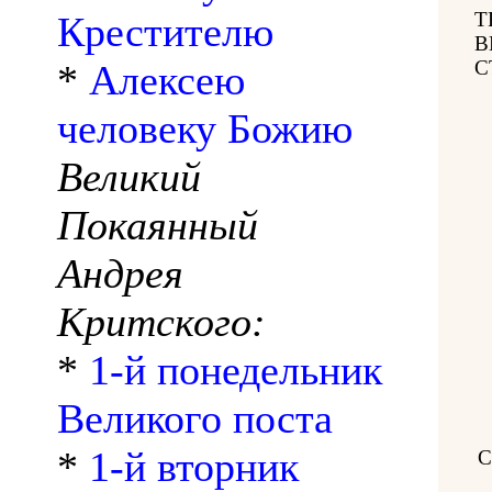
Т
Крестителю
В
С
*
Алексею
человеку Божию
Великий
Покаянный
Андрея
Критского:
*
1-й понедельник
Великого поста
*
1-й вторник
С