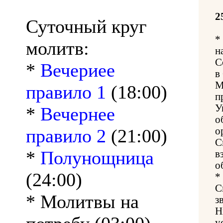
2
Суточный круг
*
молитв:
н
С
*
Вечериее
в
М
правило 1
(18:00)
п
У
*
Вечернее
о
правило 2
(21:00)
о
С
*
Полунощница
в
о
(24:00)
*
С
* Молитвы на
з
Н
у