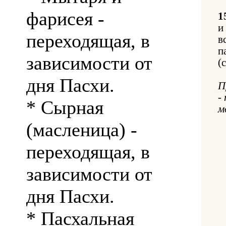
фарисея -
1
и
переходящая, в
в
п
зависимости от
(
дня Пасхи.
П
-
* Сырная
м
(масленица) -
переходящая, в
зависимости от
дня Пасхи.
* Пасхальная