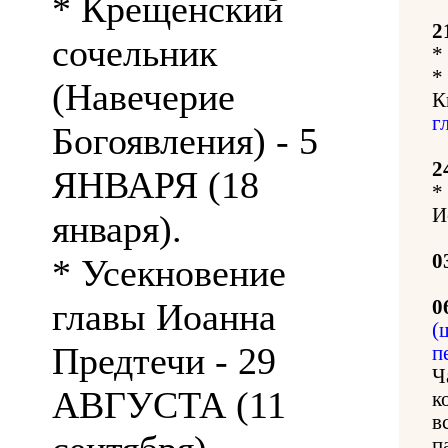
* Крещенский
2
сочельник
*
*
(Навечерие
К
г
Богоявления) - 5
2
ЯНВАРЯ (18
*
И
января).
0
* Усекновение
главы Иоанна
0
(
Предтечи - 29
п
Ч
АВГУСТА (11
к
в
п