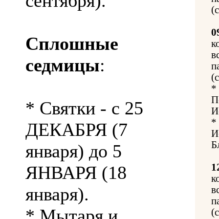
сентября).
(
0
Сплошные
к
в
седмицы
:
п
(
*
П
* Святки - с 25
И
*
ДЕКАБРЯ (7
И
Б
января) до 5
1
ЯНВАРЯ (18
к
января).
в
п
* Мытаря и
(