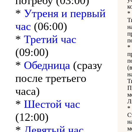
потребу (03:00)
к
*
Утреня и первый
*
Т
час
(06:00)
н
п
*
Третий час
п
*
(09:00)
п
п
*
Обедница
(сразу
(
н
после третьего
Т
П
часа)
м
*
Шестой час
Л
*
(12:00)
С
н
*
Девятый час
м