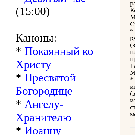
р
(15:00)
К
М
С
*
Каноны:
р
(
*
Покаянный ко
н
п
Христу
Р
М
*
Пресвятой
*
и
Богородице
(
и
*
Ангелу-
с
Хранителю
м
*
Иоанну