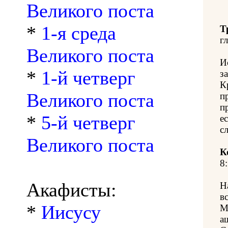
Великого поста
*
1-я среда
Т
гл
Великого поста
И
*
1-й четверг
з
К
Великого поста
п
п
*
5-й четверг
е
с
Великого поста
К
8:
Акафисты:
Н
в
*
Иисусу
М
а